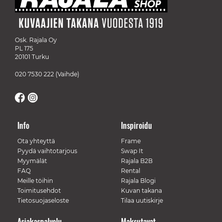
Osk. Rajala Oy
PL 175
20101 Turku
020 7530 222
(Vaihde)
Info
Inspiroidu
Ota yhteyttä
Frame
Pyydä vaihtotarjous
Swap It
Myymälät
Rajala B2B
FAQ
Rental
Meille töihin
Rajala Blogi
Toimitusehdot
Kuvan takana
Tietosuojaseloste
Tilaa uutiskirje
Asiakaspalvelu
Maksutavat