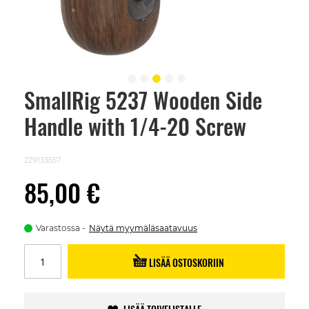
SmallRig 5237 Wooden Side
Skip
to
Handle with 1/4-20 Screw
the
beginning
of
the
229133557
images
gallery
85,00 €
Varastossa
Näytä myymäläsaatavuus
LISÄÄ OSTOSKORIIN