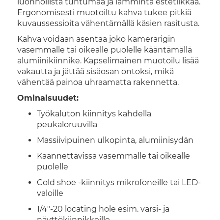
luonnollista tuntumaa ja lämmintä estetiikkaa.
Ergonomisesti muotoiltu kahva tukee pitkiä
kuvaussessioita vähentämällä käsien rasitusta.
Kahva voidaan asentaa joko kamerarigin
vasemmalle tai oikealle puolelle kääntämällä
alumiinikiinnike. Kapselimainen muotoilu lisää
vakautta ja jättää sisäosan ontoksi, mikä
vähentää painoa uhraamatta rakennetta.
Ominaisuudet:
Työkaluton kiinnitys kahdella
peukaloruuvilla
Massiivipuinen ulkopinta, alumiinisydän
Käännettävissä vasemmalle tai oikealle
puolelle
Cold shoe -kiinnitys mikrofoneille tai LED-
valoille
1/4"-20 locating hole esim. varsi- ja
näyttökiinnikkeille