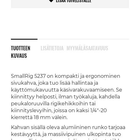
LISÄÄ TOIVELISTALLE
TUOTTEEN
LISÄTIETOJA
MYYMÄLÄSAATAVUUS
KUVAUS
SmallRig 5237 on kompakti ja ergonominen
sivukahva, joka tuo lisää hallintaa ja
käyttömukavuutta käsivarakuvaamiseen. Se
kiinnittyy helposti, ilman työkaluja, kahdella
peukaloruuvilla rigikehikkoihin tai
kiinnityslevyihin, joissa on kaksi 1/4"-20
kierrettä 18 mm välein.
Kahvan sisällä oleva alumiininen runko tarjoaa
kestävyyttä, ja massiivipuinen ulkopinta tuo