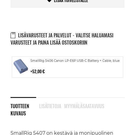
LISÄÄ TOIVELISTALLE
LISÄVARUSTEET JA PALVELUT - VALITSE HALUAMASI
VARUSTEET JA PAINA LISÄÄ OSTOSKORIIN
Lisää
SmallRig 5406 Canon LP-E6P USB-C Battery + Cable, blue
ostoskoriin
52,00 €
TUOTTEEN
LISÄTIETOJA
MYYMÄLÄSAATAVUUS
KUVAUS
SmallRig 5407 on kestävä ja monipuolinen