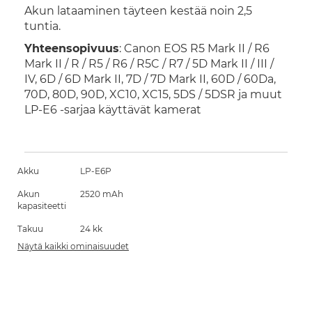
Akun lataaminen täyteen kestää noin 2,5
tuntia.
Yhteensopivuus
: Canon EOS R5 Mark II / R6
Mark II / R / R5 / R6 / R5C / R7 / 5D Mark II / III /
IV, 6D / 6D Mark II, 7D / 7D Mark II, 60D / 60Da,
70D, 80D, 90D, XC10, XC15, 5DS / 5DSR ja muut
LP-E6 -sarjaa käyttävät kamerat
Akku
LP-E6P
Akun
2520 mAh
kapasiteetti
Takuu
24 kk
Näytä kaikki ominaisuudet