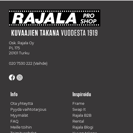
Osk. Rajala Oy
PL 175
20101 Turku
020 7530 222
(Vaihde)
Info
Inspiroidu
Ota yhteyttä
Frame
Pyydä vaihtotarjous
Swap It
Myymälät
Rajala B2B
FAQ
Rental
Meille töihin
Rajala Blogi