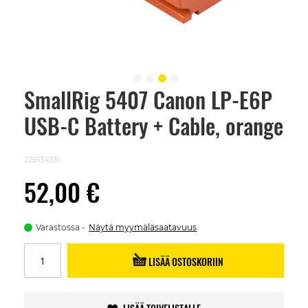
SmallRig 5407 Canon LP-E6P
Skip
to
USB-C Battery + Cable, orange
the
beginning
of
the
229134331
images
gallery
52,00 €
Varastossa
Näytä myymäläsaatavuus
LISÄÄ OSTOSKORIIN