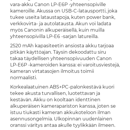
vara-akku Canon LP-E6P -yhteensopiville
kameroille. Akussa on USB-C-latausportti, joka
tukee useita lataustapoja, kuten power bank,
verkkovirta- ja autolatausta. Akun voi ladata
myös Canonin alkuperäisellä, kuin muilla
yhteensopivilla LP-E6 -sarjan latureilla.
2520 mAh kapasiteetin ansiosta akku tarjoaa
pitkän käyttöajan. Täysin dekoodattu siru
takaa täydellisen yhteensopivuuden Canon
LP-E6P -kameroiden kanssa: ei varoitusviestejä,
kameran virtatasojen ilmoitus toimii
normaalisti.
Korkealaatuinen ABS+PC-palonkestävä kuori
tekee akusta turvallisen, luotettavan ja
kestävän. Akku on kooltaan identtinen
alkuperäisen kamerapariston kanssa, joten se
istuu tiukasti kameran akkukoteloon ilman
asennusongelmia. Ulkopinnan uudenlainen
oranssi väritys antaa akulle tyylikkään ilmeen.