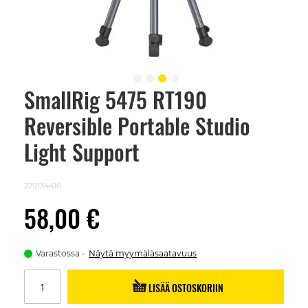
SmallRig 5475 RT190
Skip
to
Reversible Portable Studio
the
beginning
of
Light Support
the
images
gallery
229134416
58,00 €
Varastossa
Näytä myymäläsaatavuus
LISÄÄ OSTOSKORIIN