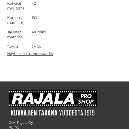
Korkeus
42
min. (cm)
Korkeus
190
max. (cm)
Jalustan
Alumiini
materiaali
Takuu
24 kk
Näytä kaikki ominaisuudet
Osk. Rajala Oy
PL 175