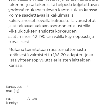
rakenne, joka tekee siitä helposti kuljetettavan
yhdessä mukana tulevan kantolaukun kanssa.
Kolme säädettävää jalkakulmaa ja
kaksivaiheiset, leveillä liukuesteillä varustetut
jalat takaavat vakaan asennon eri alustoilla.
Pikalukituksen ansiosta korkeuden
säätäminen 42–190 cm välillä käy nopeasti ja
turvallisesti.
Mukana toimitetaan ruostumattomasta
teräksestä valmistettu 1/4"-20-adapteri, joka
lisää yhteensopivuutta erilaisten laitteiden
kanssa.
Kantavuus
4
max. (kg)
Pään
1/4", 3/8"
kiinnitys