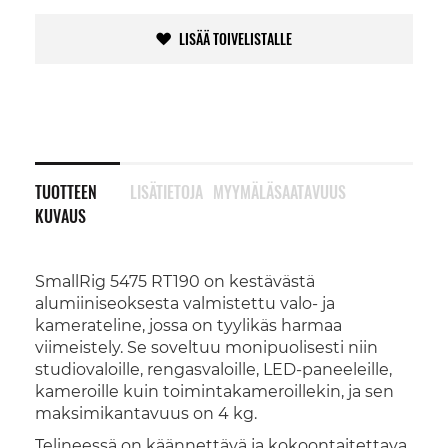
LISÄÄ TOIVELISTALLE
TUOTTEEN
LISÄTIETOJA
MYYMÄLÄSAATAVUUS
KUVAUS
SmallRig 5475 RT190 on kestävästä
alumiiniseoksesta valmistettu valo- ja
kamerateline, jossa on tyylikäs harmaa
viimeistely. Se soveltuu monipuolisesti niin
studiovaloille, rengasvaloille, LED-paneeleille,
kameroille kuin toimintakameroillekin, ja sen
maksimikantavuus on 4 kg.
Telineessä on käännettävä ja kokoontaitettava