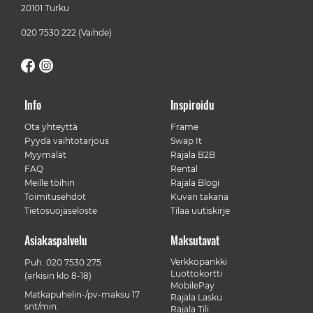
20101 Turku
020 7530 222
(Vaihde)
Info
Inspiroidu
Ota yhteyttä
Frame
Pyydä vaihtotarjous
Swap It
Myymälät
Rajala B2B
FAQ
Rental
Meille töihin
Rajala Blogi
Toimitusehdot
Kuvan takana
Tietosuojaseloste
Tilaa uutiskirje
Asiakaspalvelu
Maksutavat
Verkkopankki
Puh.
020 7530 275
Luottokortti
(arkisin klo 8-18)
MobilePay
Matkapuhelin-/pv-maksu 17
Rajala Lasku
snt/min.
Rajala Tili