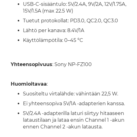
USB-C-sisääntulo: 5V/2.4A, 9V/2A, 12V/1.75A,
15V/1.5A (max 22.5 W)
Tuetut protokollat: PD3.0, QC2.0, QC3.0
Lähtö per kanava: 8.4V/1A
Käyttölämpötila: 0–45 °C
Yhteensopivuus
: Sony NP-FZ100
Huomioitavaa
:
Suositeltu virtalähde: vähintään 22,5 W.
Ei yhteensopiva 5V/1A -adapterien kanssa.
5V/2.4A -adapterilla laturi siirtyy hitaaseen
lataustilaan ja lataa ensin Channel 1 -akun
ennen Channel 2 -akun latausta.