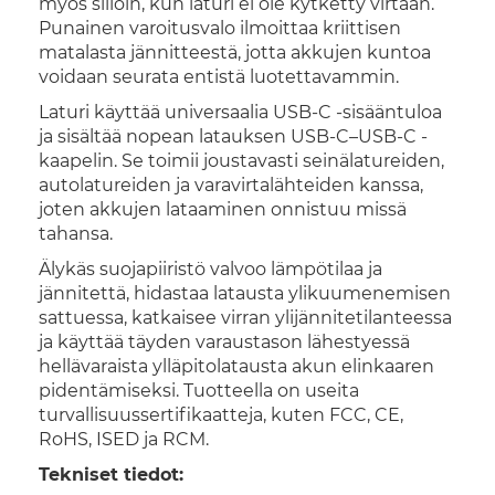
myös silloin, kun laturi ei ole kytketty virtaan.
Punainen varoitusvalo ilmoittaa kriittisen
matalasta jännitteestä, jotta akkujen kuntoa
voidaan seurata entistä luotettavammin.
Laturi käyttää universaalia USB-C -sisääntuloa
ja sisältää nopean latauksen USB-C–USB-C -
kaapelin. Se toimii joustavasti seinälatureiden,
autolatureiden ja varavirtalähteiden kanssa,
joten akkujen lataaminen onnistuu missä
tahansa.
Älykäs suojapiiristö valvoo lämpötilaa ja
jännitettä, hidastaa latausta ylikuumenemisen
sattuessa, katkaisee virran ylijännitetilanteessa
ja käyttää täyden varaustason lähestyessä
hellävaraista ylläpitolatausta akun elinkaaren
pidentämiseksi. Tuotteella on useita
turvallisuussertifikaatteja, kuten FCC, CE,
RoHS, ISED ja RCM.
Tekniset tiedot: