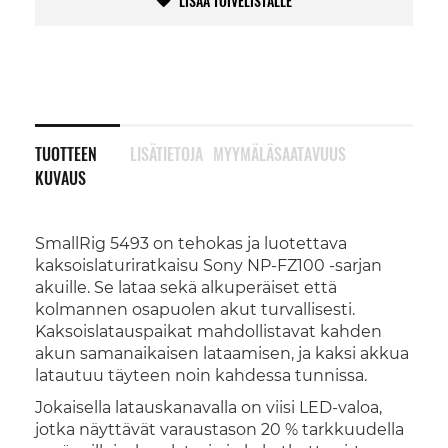
LISÄÄ TOIVELISTALLE
TUOTTEEN
LISÄTIETOJA
MYYMÄLÄSAATAVUUS
KUVAUS
SmallRig 5493 on tehokas ja luotettava
kaksoislaturiratkaisu Sony NP-FZ100 -sarjan
akuille. Se lataa sekä alkuperäiset että
kolmannen osapuolen akut turvallisesti.
Kaksoislatauspaikat mahdollistavat kahden
akun samanaikaisen lataamisen, ja kaksi akkua
latautuu täyteen noin kahdessa tunnissa.
Jokaisella latauskanavalla on viisi LED-valoa,
jotka näyttävät varaustason 20 % tarkkuudella