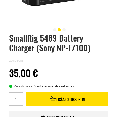
SmallRig 5489 Battery
Skip
to
Charger (Sony NP-FZ100)
the
beginning
of
the
229135083
images
gallery
35,00 €
Varastossa
Näytä myymäläsaatavuus
LISÄÄ OSTOSKORIIN