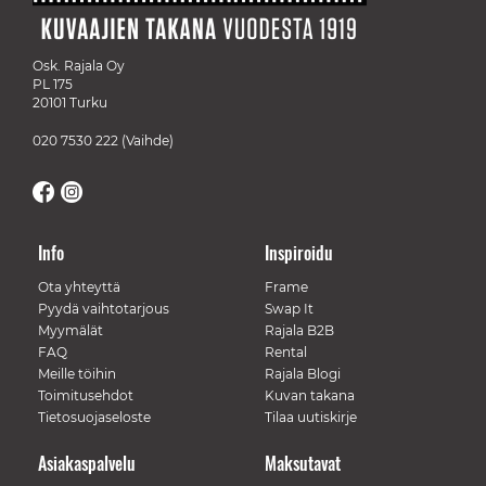
Osk. Rajala Oy
PL 175
20101 Turku
020 7530 222
(Vaihde)
Info
Inspiroidu
Ota yhteyttä
Frame
Pyydä vaihtotarjous
Swap It
Myymälät
Rajala B2B
FAQ
Rental
Meille töihin
Rajala Blogi
Toimitusehdot
Kuvan takana
Tietosuojaseloste
Tilaa uutiskirje
Asiakaspalvelu
Maksutavat