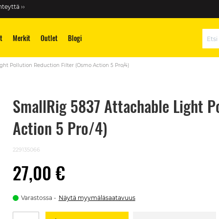
teyttä ››
t
Merkit
Outlet
Blogi
Hae
ht Pollution Reduction Filter (Osmo Action 5 Pro/4)
SmallRig 5837 Attachable Light Po
Action 5 Pro/4)
229135066
27,00 €
Varastossa
Näytä myymäläsaatavuus