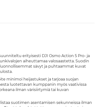
uunniteltu erityisesti DJI Osmo Action 5 Pro- ja
unkivalojen aiheuttamaa valosaastetta. Suodin
la luonnollisemmat sävyt ja puhtaammat kuvat
ulosta.
 minimoi heijastukset ja tarjoaa suojan
mesta luotettavan kumppanin myös vaativissa
rkeana ilman värisiirtymiä tai kuvan
llistaa suotimen asentamisen sekunneissa ilman