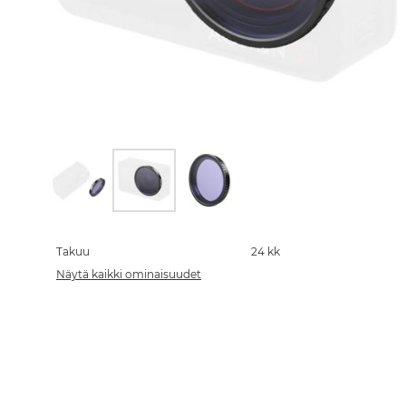
Skip
to
the
Takuu
24 kk
beginning
Näytä kaikki ominaisuudet
of
the
images
gallery