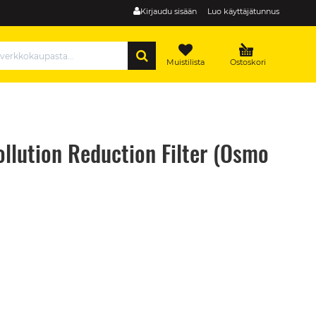
Kirjaudu sisään
Luo käyttäjätunnus
HAE
Muistilista
Ostoskori
llution Reduction Filter (Osmo