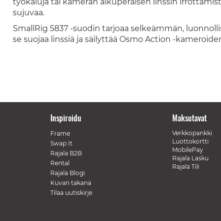
työkaluja tai kameran alkuperäisen linssin irrottamis
sujuvaa.
SmallRig 5837 -suodin tarjoaa selkeämmän, luonnol
se suojaa linssiä ja säilyttää Osmo Action -kameroide
Inspiroidu
Maksutavat
Verkkopankki
Frame
Luottokortti
Swap It
MobilePay
Rajala B2B
Rajala Lasku
Rental
Rajala Tili
Rajala Blogi
Kuvan takana
Tilaa uutiskirje