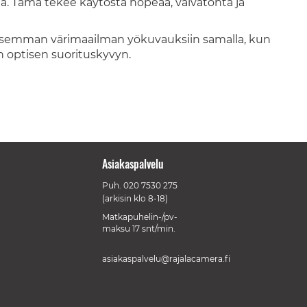
ta. Tämä tekee käytöstä nopeaa, vaivatonta ja
lisemman värimaailman yökuvauksiin samalla, kun
n optisen suorituskyvyn.
Asiakaspalvelu
Puh.
020 7530 275
(arkisin klo 8-18)
Matkapuhelin-/pv-
maksu 17 snt/min.
asiakaspalvelu@rajalacamera.fi