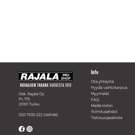
Info
Ota yhteyttä
Pyydä vaihtotarjous
Myymälät
Osk. Rajala Oy
PL 175
FAQ
20101 Turku
Meille töihin
Toimitusehdot
020 7530 222
(Vaihde)
Tietosuojaseloste