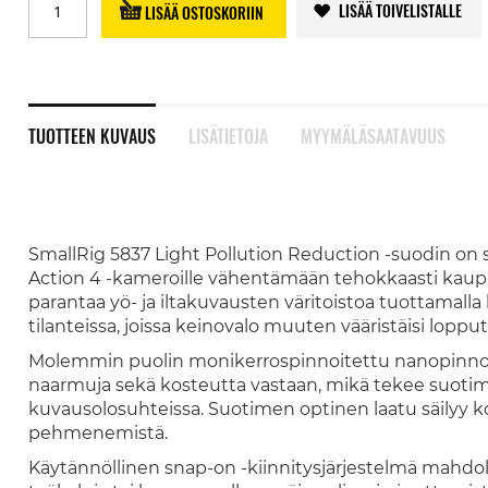
LISÄÄ TOIVELISTALLE
LISÄÄ OSTOSKORIIN
TUOTTEEN KUVAUS
LISÄTIETOJA
MYYMÄLÄSAATAVUUS
SmallRig 5837 Light Pollution Reduction -suodin on s
Action 4 -kameroille vähentämään tehokkaasti kaup
parantaa yö- ja iltakuvausten väritoistoa tuottamal
tilanteissa, joissa keinovalo muuten vääristäisi lopput
Molemmin puolin monikerrospinnoitettu nanopinnoite
naarmuja sekä kosteutta vastaan, mikä tekee suoti
kuvausolosuhteissa. Suotimen optinen laatu säilyy ko
pehmenemistä.
Käytännöllinen snap-on -kiinnitysjärjestelmä mahdo