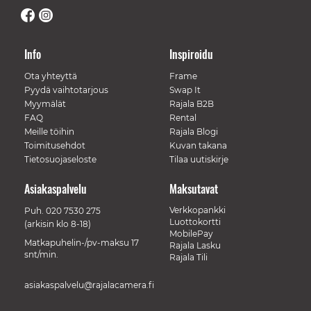
Info
Inspiroidu
Ota yhteyttä
Frame
Pyydä vaihtotarjous
Swap It
Myymälät
Rajala B2B
FAQ
Rental
Meille töihin
Rajala Blogi
Toimitusehdot
Kuvan takana
Tietosuojaseloste
Tilaa uutiskirje
Asiakaspalvelu
Maksutavat
Verkkopankki
Puh.
020 7530 275
Luottokortti
(arkisin klo 8-18)
MobilePay
Matkapuhelin-/pv-maksu 17
Rajala Lasku
snt/min.
Rajala Tili
asiakaspalvelu@rajalacamera.fi