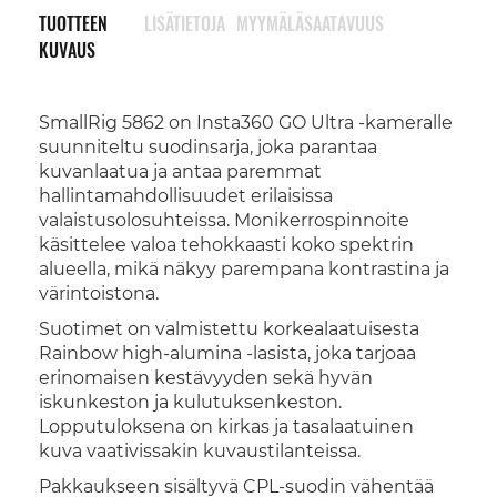
TUOTTEEN
LISÄTIETOJA
MYYMÄLÄSAATAVUUS
KUVAUS
SmallRig 5862 on Insta360 GO Ultra -kameralle
suunniteltu suodinsarja, joka parantaa
kuvanlaatua ja antaa paremmat
hallintamahdollisuudet erilaisissa
valaistusolosuhteissa. Monikerrospinnoite
käsittelee valoa tehokkaasti koko spektrin
alueella, mikä näkyy parempana kontrastina ja
värintoistona.
Suotimet on valmistettu korkealaatuisesta
Rainbow high-alumina -lasista, joka tarjoaa
erinomaisen kestävyyden sekä hyvän
iskunkeston ja kulutuksenkeston.
Lopputuloksena on kirkas ja tasalaatuinen
kuva vaativissakin kuvaustilanteissa.
Pakkaukseen sisältyvä CPL-suodin vähentää