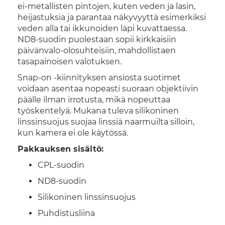
ei-metallisten pintojen, kuten veden ja lasin,
heijastuksia ja parantaa näkyvyyttä esimerkiksi
veden alla tai ikkunoiden läpi kuvattaessa.
ND8-suodin puolestaan sopii kirkkaisiin
päivänvalo-olosuhteisiin, mahdollistaen
tasapainoisen valotuksen.
Snap-on -kiinnityksen ansiosta suotimet
voidaan asentaa nopeasti suoraan objektiivin
päälle ilman irrotusta, mikä nopeuttaa
työskentelyä. Mukana tuleva silikoninen
linssinsuojus suojaa linssiä naarmuilta silloin,
kun kamera ei ole käytössä.
Pakkauksen sisältö:
CPL-suodin
ND8-suodin
Silikoninen linssinsuojus
Puhdistusliina