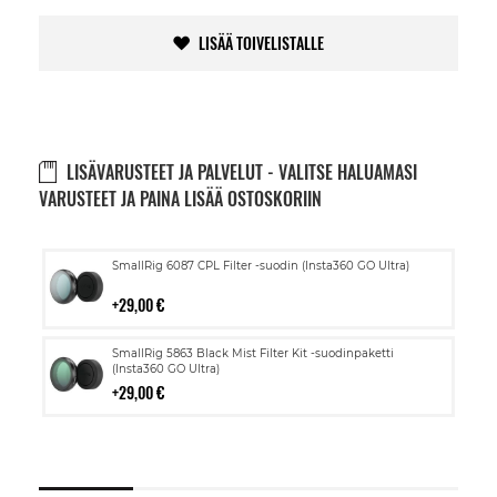
LISÄÄ TOIVELISTALLE
LISÄVARUSTEET JA PALVELUT - VALITSE HALUAMASI
VARUSTEET JA PAINA LISÄÄ OSTOSKORIIN
Lisää
SmallRig 6087 CPL Filter -suodin (Insta360 GO Ultra)
ostoskoriin
29,00 €
Lisää
SmallRig 5863 Black Mist Filter Kit -suodinpaketti
ostoskoriin
(Insta360 GO Ultra)
29,00 €