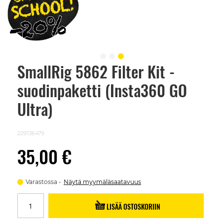
SmallRig 5862 Filter Kit -
Skip
to
suodinpaketti (Insta360 GO
the
beginning
of
Ultra)
the
images
gallery
229136479
35,00 €
Varastossa
Näytä myymäläsaatavuus
LISÄÄ OSTOSKORIIN