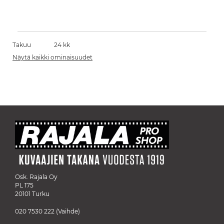
Takuu
24 kk
Näytä kaikki ominaisuudet
Osk. Rajala Oy
PL 175
20101 Turku
020 7530 222
(Vaihde)