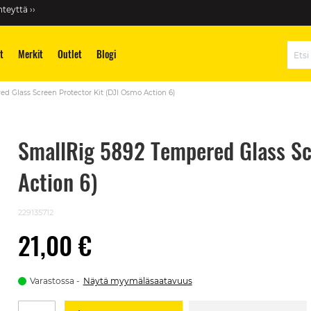
teyttä ››
t
Merkit
Outlet
Blogi
Hae
d Glass Screen Protector Kit (DJI Osmo Action 6)
SmallRig 5892 Tempered Glass Sc
Action 6)
229135712
21,00 €
Varastossa
Näytä myymäläsaatavuus