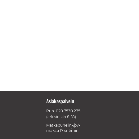
Asiakaspalvelu
Puh.
020 7530 275
(arkisin klo 8-18)
Matkapuhelin-/pv-
maksu 17 snt/min.