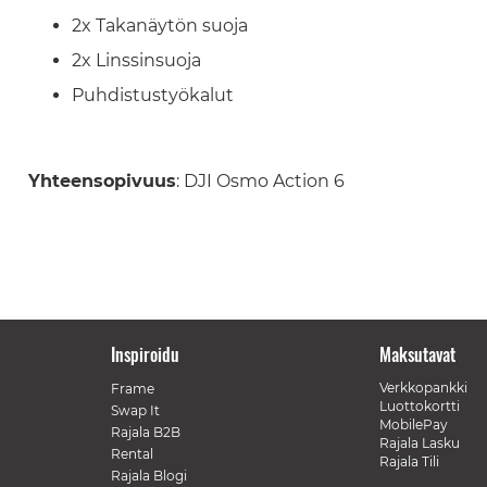
2x Takanäytön suoja
2x Linssinsuoja
Puhdistustyökalut
Yhteensopivuus
: DJI Osmo Action 6
Inspiroidu
Maksutavat
Verkkopankki
Frame
Luottokortti
Swap It
MobilePay
Rajala B2B
Rajala Lasku
Rental
Rajala Tili
Rajala Blogi