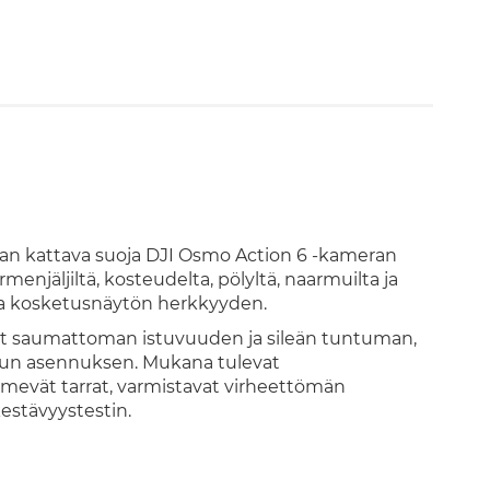
an kattava suoja DJI Osmo Action 6 -kameran
ormenjäljiltä, kosteudelta, pölyltä, naarmuilta ja
 ja kosketusnäytön herkkyyden.
vat saumattoman istuvuuden ja sileän tuntuman,
etun asennuksen. Mukana tulevat
imevät tarrat, varmistavat virheettömän
kestävyystestin.