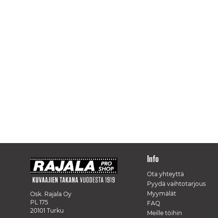
Info
Ota yhteyttä
Pyydä vaihtotarjous
Myymälät
Osk. Rajala Oy
PL 175
FAQ
20101 Turku
Meille töihin