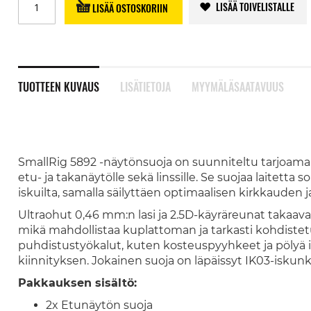
LISÄÄ TOIVELISTALLE
LISÄÄ OSTOSKORIIN
TUOTTEEN KUVAUS
LISÄTIETOJA
MYYMÄLÄSAATAVUUS
SmallRig 5892 -näytönsuoja on suunniteltu tarjoama
etu- ja takanäytölle sekä linssille. Se suojaa laitetta s
iskuilta, samalla säilyttäen optimaalisen kirkkauden
Ultraohut 0,46 mm:n lasi ja 2.5D-käyräreunat takaa
mikä mahdollistaa kuplattoman ja tarkasti kohdist
puhdistustyökalut, kuten kosteuspyyhkeet ja pölyä 
kiinnityksen. Jokainen suoja on läpäissyt IK03-iskun
Pakkauksen sisältö:
2x Etunäytön suoja