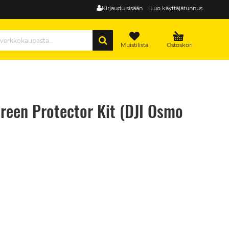
Kirjaudu sisään
Luo käyttäjätunnus
HAE
Muistilista
Ostoskori
reen Protector Kit (DJI Osmo