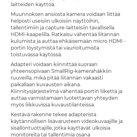
laitteiden käyttöä.
Muunnoksen ansiosta kamera voidaan liittää
helposti useisiin ulkoisiin näyttöihin,
tallentimiin ja capture-laitteisiin tavallisella
HDMI-kaapelilla. Ratkaisu vähentää liitännän
kulumista ja auttaa ehkäisemään micro HDMI -
portin löystymistä tai vaurioitumista
toistuvassa käytössä.
Adapteri voidaan kiinnittää suoraan
yhteensopivaan SmallRig-kamerahäkkiin
ruuveilla, mikä pitää liitännän vakaasti
paikallaan kuvausten aikana.
Kiinnitysjärjestelmä vähentää portin liikettä ja
auttaa varmistamaan luotettavan yhteyden
myös liikkuvissa kuvaustilanteissa.
Kestävä rakenne tekee adapterista
käytännöllisen lisävarusteen videokuvaajille ja
sisällöntuottajille, jotka käyttävät ulkoisia
monitoreita tai tallentimia osana