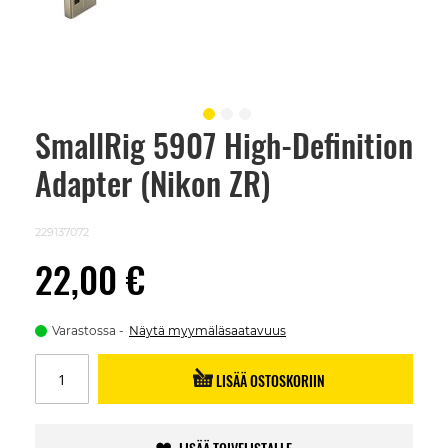
SmallRig 5907 High-Definition
Skip
to
Adapter (Nikon ZR)
the
beginning
of
the
229137072
images
gallery
22,00 €
Varastossa
Näytä myymäläsaatavuus
LISÄÄ OSTOSKORIIN