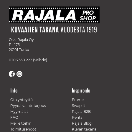
Osk. Rajala Oy
PL 175
20101 Turku
020 7530 222
(Vaihde)
Info
Inspiroidu
Ota yhteyttä
Frame
Pyydä vaihtotarjous
Swap It
Myymälät
Rajala B2B
FAQ
Rental
Meille töihin
Rajala Blogi
Toimitusehdot
Kuvan takana