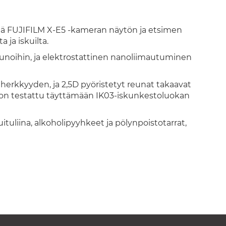
itää FUJIFILM X-E5 -kameran näytön ja etsimen
 ja iskuilta.
unoihin, ja elektrostattinen nanoliimautuminen
erkkyyden, ja 2,5D pyöristetyt reunat takaavat
a on testattu täyttämään IK03-iskunkestoluokan
tuliina, alkoholipyyhkeet ja pölynpoistotarrat,