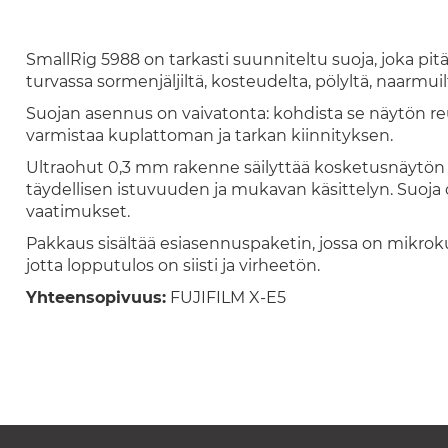
SmallRig 5988 on tarkasti suunniteltu suoja, joka p
turvassa sormenjäljiltä, kosteudelta, pölyltä, naarmuilta
Suojan asennus on vaivatonta: kohdista se näytön re
varmistaa kuplattoman ja tarkan kiinnityksen.
Ultraohut 0,3 mm rakenne säilyttää kosketusnäytön h
täydellisen istuvuuden ja mukavan käsittelyn. Suoj
vaatimukset.
Pakkaus sisältää esiasennuspaketin, jossa on mikrokui
jotta lopputulos on siisti ja virheetön.
Yhteensopivuus:
FUJIFILM X-E5