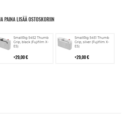
JA PAINA LISÄÄ OSTOSKORIIN
Lisää
Lisää
SmallRig 5452 Thumb
SmallRig 5451 Thumb
ostoskoriin
ostoskoriin
Grip, black (Fujifilm X-
Grip, silver (Fujifilm X-
E5)
E5)
29,00 €
29,00 €