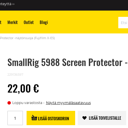
teyttä ››
t
Merkit
Outlet
Blogi
Hae
Protector -näytönsuoja (Fujifilm X-E5)
SmallRig 5988 Screen Protector -n
229136597
22,00 €
Loppu varastosta
Näytä myymäläsaatavuus
LISÄÄ TOIVELISTALLE
LISÄÄ OSTOSKORIIN