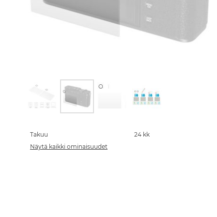
Skip
to
the
Takuu
24 kk
beginning
Näytä kaikki ominaisuudet
of
the
images
gallery