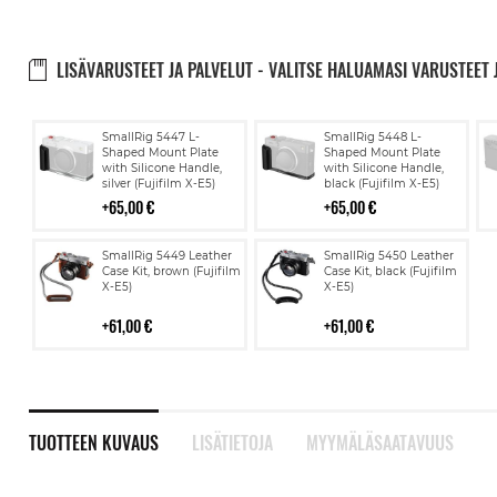
LISÄVARUSTEET JA PALVELUT - VALITSE HALUAMASI VARUSTEET 
Lisää
Lisää
SmallRig 5447 L-
SmallRig 5448 L-
ostoskoriin
ostoskoriin
Shaped Mount Plate
Shaped Mount Plate
with Silicone Handle,
with Silicone Handle,
silver (Fujifilm X-E5)
black (Fujifilm X-E5)
65,00 €
65,00 €
Lisää
Lisää
SmallRig 5449 Leather
SmallRig 5450 Leather
ostoskoriin
ostoskoriin
Case Kit, brown (Fujifilm
Case Kit, black (Fujifilm
X-E5)
X-E5)
61,00 €
61,00 €
TUOTTEEN KUVAUS
LISÄTIETOJA
MYYMÄLÄSAATAVUUS