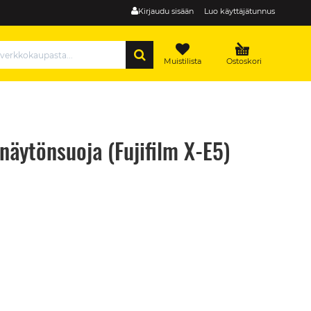
Kirjaudu sisään
Luo käyttäjätunnus
HAE
Muistilista
Ostoskori
äytönsuoja (Fujifilm X-E5)