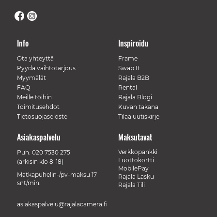
Info
Inspiroidu
Ota yhteyttä
Frame
Pyydä vaihtotarjous
Swap It
Myymälät
Rajala B2B
FAQ
Rental
Meille töihin
Rajala Blogi
Toimitusehdot
Kuvan takana
Tietosuojaseloste
Tilaa uutiskirje
Asiakaspalvelu
Maksutavat
Verkkopankki
Puh.
020 7530 275
Luottokortti
(arkisin klo 8-18)
MobilePay
Matkapuhelin-/pv-maksu 17
Rajala Lasku
snt/min.
Rajala Tili
asiakaspalvelu@rajalacamera.fi