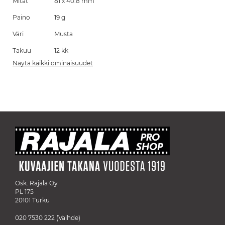
Mitat
81 x 40.8 mm
Paino
19 g
Väri
Musta
Takuu
12 kk
Näytä kaikki ominaisuudet
Osk. Rajala Oy
PL 175
20101 Turku
020 7530 222
(Vaihde)