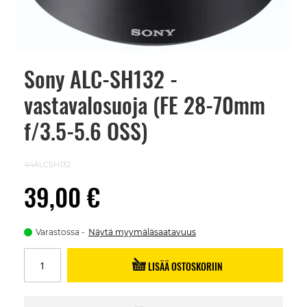
Sony ALC-SH132 -
Skip
to
vastavalosuoja (FE 28-70mm
the
beginning
of
f/3.5-5.6 OSS)
the
images
gallery
44ALCSH132
39,00 €
Varastossa
Näytä myymäläsaatavuus
LISÄÄ OSTOSKORIIN