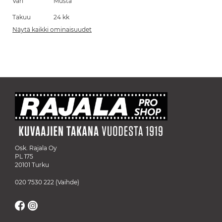
Väri
Musta
Takuu
24 kk
Näytä kaikki ominaisuudet
Osk. Rajala Oy
PL 175
20101 Turku
020 7530 222
(Vaihde)