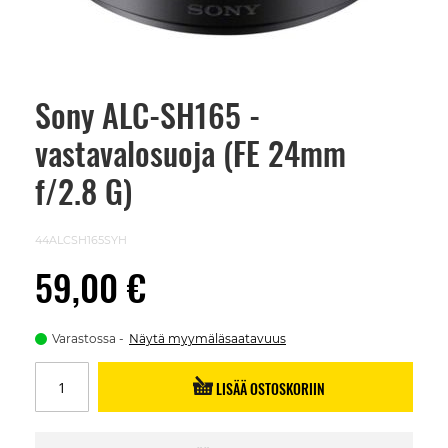
Sony ALC-SH165 -
Skip
to
vastavalosuoja (FE 24mm
the
beginning
of
f/2.8 G)
the
images
gallery
44ALCSH165SYH
59,00 €
Varastossa
Näytä myymäläsaatavuus
LISÄÄ OSTOSKORIIN