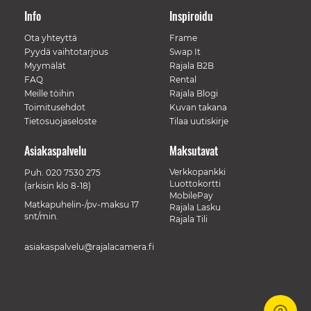
Info
Inspiroidu
Ota yhteyttä
Frame
Pyydä vaihtotarjous
Swap It
Myymälät
Rajala B2B
FAQ
Rental
Meille töihin
Rajala Blogi
Toimitusehdot
Kuvan takana
Tietosuojaseloste
Tilaa uutiskirje
Asiakaspalvelu
Maksutavat
Verkkopankki
Puh.
020 7530 275
Luottokortti
(arkisin klo 8-18)
MobilePay
Matkapuhelin-/pv-maksu 17
Rajala Lasku
snt/min.
Rajala Tili
asiakaspalvelu@rajalacamera.fi