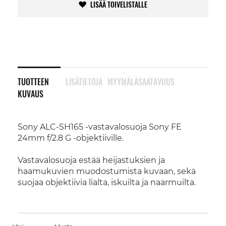
LISÄÄ TOIVELISTALLE
TUOTTEEN
LISÄTIETOJA
MYYMÄLÄSAATAVUUS
KUVAUS
Sony ALC-SH165 -vastavalosuoja Sony FE
24mm f/2.8 G -objektiiville.
Vastavalosuoja estää heijastuksien ja
haamukuvien muodostumista kuvaan, sekä
suojaa objektiivia lialta, iskuilta ja naarmuilta.