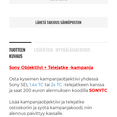
LÄHETÄ TARJOUS SÄHKÖPOSTIIN
TUOTTEEN
LISÄTIETOJA
MYYMÄLÄSAATAVUUS
KUVAUS
Sony Objektiivi + Telejatke -kampanja
Osta kyseinen kampanjaobjektiivi yhdessä
Sony SEL
1.4x TC
tai
2x TC
-telejatkeen kanssa
ja saat 200 euron alennuksen koodilla
SONYTC
Lisää kampanjaobjektiivi ja telejatke
ostoskoriin ja syötä kampanjakoodi, niin
alennus päivittyy kassalle.