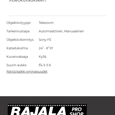
videokuvaukseen.
Objektiivityyppi
Telezoom
Tarkennustapa
Automaattinen, Manuaalinen
Objektiivikiinnitys
Sony FE
Katselukulma
24ﾟ- 6ﾟ10'
Kuvanvakaaja
Kyllä
Suurin aukko
f/4.5-5.6
Näytä kaikki ominaisuudet