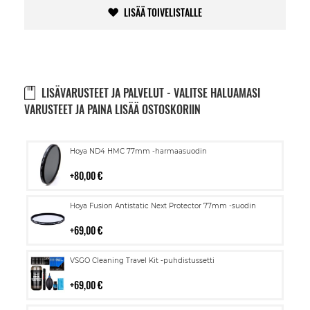
LISÄÄ TOIVELISTALLE
LISÄVARUSTEET JA PALVELUT - VALITSE HALUAMASI
VARUSTEET JA PAINA LISÄÄ OSTOSKORIIN
Lisää
Hoya ND4 HMC 77mm -harmaasuodin
ostoskoriin
80,00 €
Lisää
Hoya Fusion Antistatic Next Protector 77mm -suodin
ostoskoriin
69,00 €
Lisää
VSGO Cleaning Travel Kit -puhdistussetti
ostoskoriin
69,00 €