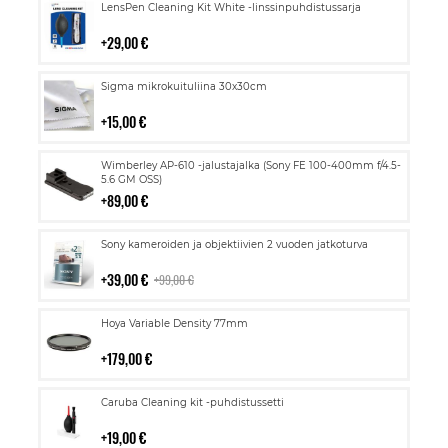
Lisää
LensPen Cleaning Kit White -linssinpuhdistussarja
ostoskoriin
29,00 €
Lisää
Sigma mikrokuituliina 30x30cm
ostoskoriin
15,00 €
Lisää
Wimberley AP-610 -jalustajalka (Sony FE 100-400mm f/4.5-
ostoskoriin
5.6 GM OSS)
89,00 €
Lisää
Sony kameroiden ja objektiivien 2 vuoden jatkoturva
ostoskoriin
39,00 €
99,00 €
Lisää
Hoya Variable Density 77mm
ostoskoriin
179,00 €
Lisää
Caruba Cleaning kit -puhdistussetti
ostoskoriin
19,00 €