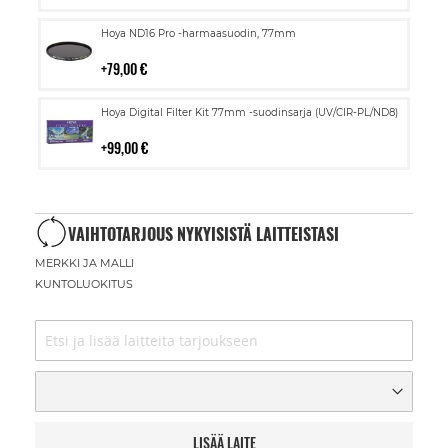
Lisää
Hoya ND16 Pro -harmaasuodin, 77mm
ostoskoriin
79,00 €
Lisää
Hoya Digital Filter Kit 77mm -suodinsarja (UV/CIR-PL/ND8)
ostoskoriin
99,00 €
VAIHTOTARJOUS NYKYISISTÄ LAITTEISTASI
MERKKI JA MALLI
KUNTOLUOKITUS
LISÄÄ LAITE