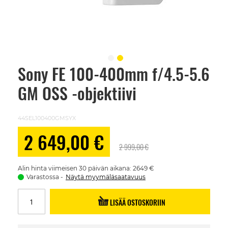
Sony FE 100-400mm f/4.5-5.6
Skip
to
GM OSS -objektiivi
the
beginning
of
the
44SEL100400GMSYX
images
gallery
Alennushinta
2 649,00 €
2 999,00 €
Alin hinta viimeisen 30 päivän aikana: 2649 €
Varastossa
Näytä myymäläsaatavuus
LISÄÄ OSTOSKORIIN