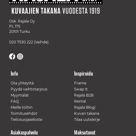
Osk. Rajala Oy
PL 175
20101 Turku
020 7530 222
(Vaihde)
Info
Inspiroidu
Ota yhteyttä
Frame
Pyydä vaihtotarjous
Swap It
Myymälät
Rajala B2B
FAQ
Rental
Meille töihin
Rajala Blogi
Toimitusehdot
Kuvan takana
Tietosuojaseloste
Tilaa uutiskirje
Asiakaspalvelu
Maksutavat