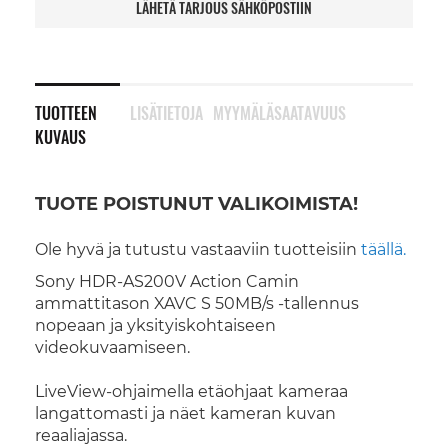
LÄHETÄ TARJOUS SÄHKÖPOSTIIN
TUOTTEEN
LISÄTIETOJA
MYYMÄLÄSAATAVUUS
KUVAUS
TUOTE POISTUNUT VALIKOIMISTA!
Ole hyvä ja tutustu vastaaviin tuotteisiin
täällä.
Sony HDR-AS200V Action Camin
ammattitason XAVC S 50MB/s -tallennus
nopeaan ja yksityiskohtaiseen
videokuvaamiseen.
LiveView-ohjaimella etäohjaat kameraa
langattomasti ja näet kameran kuvan
reaaliajassa.