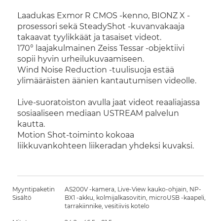
Laadukas Exmor R CMOS -kenno, BIONZ X -
prosessori sekä SteadyShot -kuvanvakaaja
takaavat tyylikkäät ja tasaiset videot.
170° laajakulmainen Zeiss Tessar -objektiivi
sopii hyvin urheilukuvaamiseen.
Wind Noise Reduction -tuulisuoja estää
ylimääräisten äänien kantautumisen videolle.
Live-suoratoiston avulla jaat videot reaaliajassa
sosiaaliseen mediaan USTREAM palvelun
kautta.
Motion Shot-toiminto kokoaa
liikkuvankohteen liikeradan yhdeksi kuvaksi.
Myyntipaketin
AS200V -kamera, Live-View kauko-ohjain, NP-
Sisältö
BX1 -akku, kolmijalkasovitin, microUSB -kaapeli,
tarrakiinnike, vesitiivis kotelo