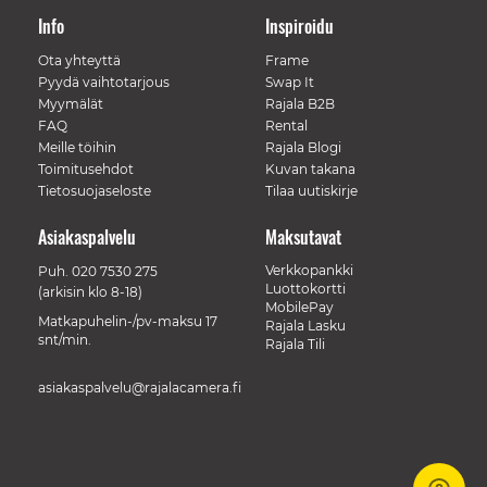
Info
Inspiroidu
Ota yhteyttä
Frame
Pyydä vaihtotarjous
Swap It
Myymälät
Rajala B2B
FAQ
Rental
Meille töihin
Rajala Blogi
Toimitusehdot
Kuvan takana
Tietosuojaseloste
Tilaa uutiskirje
Asiakaspalvelu
Maksutavat
Verkkopankki
Puh.
020 7530 275
Luottokortti
(arkisin klo 8-18)
MobilePay
Matkapuhelin-/pv-maksu 17
Rajala Lasku
snt/min.
Rajala Tili
asiakaspalvelu@rajalacamera.fi