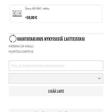
Lisää
Sony NP-BX1 -akku
ostoskoriin
59,00 €
VAIHTOTARJOUS NYKYISISTÄ LAITTEISTASI
MERKKI JA MALLI
KUNTOLUOKITUS
LISÄÄ LAITE