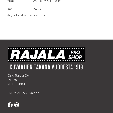
Mitat
24,2 x 46,5 x 81,5 mm
Takuu
24 kk
Näytä kaikki ominaisuudet
Osk. Rajala Oy
PL 175
20101 Turku
020 7530 222
(Vaihde)