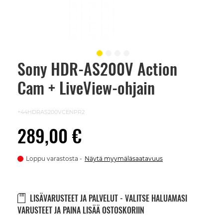
Sony HDR-AS200V Action
Skip
to
Cam + LiveView-ohjain
the
beginning
of
the
+44HDRAS200VCENPR2
images
gallery
289,00 €
Loppu varastosta
Näytä myymäläsaatavuus
LISÄVARUSTEET JA PALVELUT - VALITSE HALUAMASI
VARUSTEET JA PAINA LISÄÄ OSTOSKORIIN