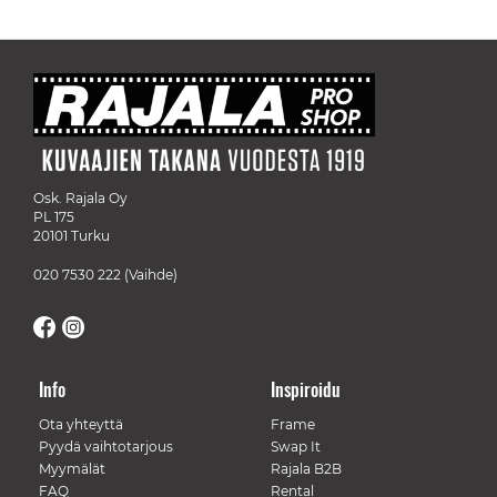
Osk. Rajala Oy
PL 175
20101 Turku
020 7530 222
(Vaihde)
Info
Inspiroidu
Ota yhteyttä
Frame
Pyydä vaihtotarjous
Swap It
Myymälät
Rajala B2B
FAQ
Rental