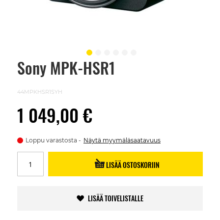
Sony MPK-HSR1
Skip
to
the
beginning
44MPKHSR1SYH
of
the
1 049,00 €
images
gallery
Loppu varastosta
Näytä myymäläsaatavuus
LISÄÄ OSTOSKORIIN
LISÄÄ TOIVELISTALLE