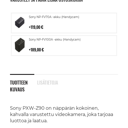
Lisää
Sony NP-FV70A -akku (Handycam)
ostoskoriin
119,00 €
Lisää
Sony NP-FV100A -akku (Handycam)
ostoskoriin
189,00 €
TUOTTEEN
LISÄTIETOJA
KUVAUS
Sony PXW-Z90 on näppärän kokoinen,
kahvalla varustettu videokamera, joka tarjoaa
luottoa ja laatua.