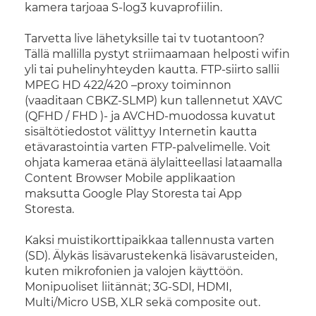
kamera tarjoaa S-log3 kuvaprofiilin.
Tarvetta live lähetyksille tai tv tuotantoon?
Tällä mallilla pystyt striimaamaan helposti wifin
yli tai puhelinyhteyden kautta. FTP-siirto sallii
MPEG HD 422/420 –proxy toiminnon
(vaaditaan CBKZ-SLMP) kun tallennetut XAVC
(QFHD / FHD )- ja AVCHD-muodossa kuvatut
sisältötiedostot välittyy Internetin kautta
etävarastointia varten FTP-palvelimelle. Voit
ohjata kameraa etänä älylaitteellasi lataamalla
Content Browser Mobile applikaation
maksutta Google Play Storesta tai App
Storesta.
Kaksi muistikorttipaikkaa tallennusta varten
(SD). Älykäs lisävarustekenkä lisävarusteiden,
kuten mikrofonien ja valojen käyttöön.
Monipuoliset liitännät; 3G-SDI, HDMI,
Multi/Micro USB, XLR sekä composite out.