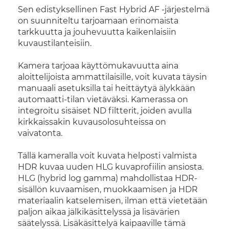
Sen edistyksellinen Fast Hybrid AF -järjestelmä
on suunniteltu tarjoamaan erinomaista
tarkkuutta ja jouhevuutta kaikenlaisiin
kuvaustilanteisiin.
Kamera tarjoaa käyttömukavuutta aina
aloittelijoista ammattilaisille, voit kuvata täysin
manuaali asetuksilla tai heittäytyä älykkään
automaatti-tilan vietäväksi. Kamerassa on
integroitu sisäiset ND filtterit, joiden avulla
kirkkaissakin kuvausolosuhteissa on
vaivatonta.
Tällä kameralla voit kuvata helposti valmista
HDR kuvaa uuden HLG kuvaprofiilin ansiosta.
HLG (hybrid log gamma) mahdollistaa HDR-
sisällön kuvaamisen, muokkaamisen ja HDR
materiaalin katselemisen, ilman että vietetään
paljon aikaa jälkikäsittelyssä ja lisävärien
säätelyssä. Lisäkäsittelyä kaipaaville tämä