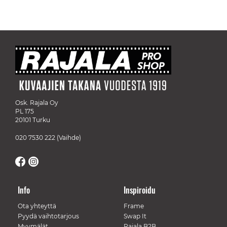
Osk. Rajala Oy
PL 175
20101 Turku
020 7530 222
(Vaihde)
Info
Inspiroidu
Ota yhteyttä
Frame
Pyydä vaihtotarjous
Swap It
Myymälät
Rajala B2B