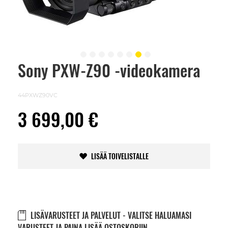
Sony PXW-Z90 -videokamera
Skip
to
the
beginning
44PXWZ90VC
of
the
3 699,00 €
images
gallery
LISÄÄ TOIVELISTALLE
LISÄVARUSTEET JA PALVELUT - VALITSE HALUAMASI
VARUSTEET JA PAINA LISÄÄ OSTOSKORIIN