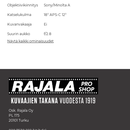
Objektiivikiinnitys
Sony/Minolta A
Katselukulma
18° APS-C 12°
Kuvanvakaaja
Ei
Suurin aukko
f/2.8
Näytä kaikki ominaisuudet
Osk. Rajala Oy
PL 175
20101 Turku