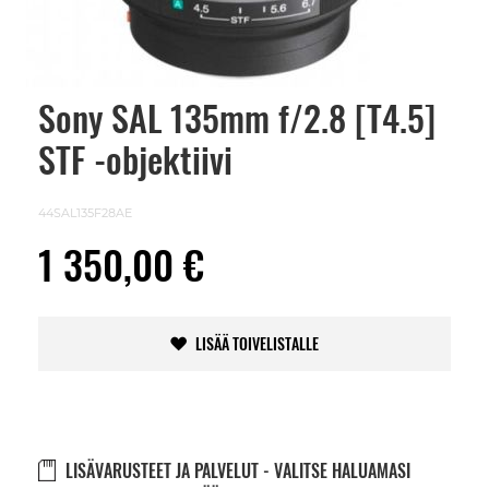
Sony SAL 135mm f/2.8 [T4.5]
Skip
to
STF -objektiivi
the
beginning
of
the
44SAL135F28AE
images
gallery
1 350,00 €
LISÄÄ TOIVELISTALLE
LISÄVARUSTEET JA PALVELUT - VALITSE HALUAMASI