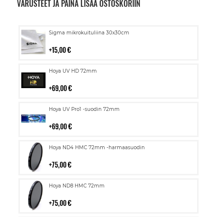
VARUSTEET JA PAINA LISÄÄ OSTOSKORIIN
Lisää
Sigma mikrokuituliina 30x30cm
ostoskoriin
15,00 €
Lisää
Hoya UV HD 72mm
ostoskoriin
69,00 €
Lisää
Hoya UV Pro1 -suodin 72mm
ostoskoriin
69,00 €
Lisää
Hoya ND4 HMC 72mm -harmaasuodin
ostoskoriin
75,00 €
Lisää
Hoya ND8 HMC 72mm
ostoskoriin
75,00 €