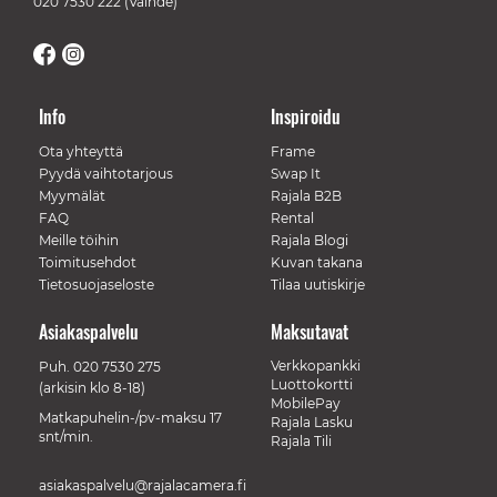
020 7530 222
(Vaihde)
Info
Inspiroidu
Ota yhteyttä
Frame
Pyydä vaihtotarjous
Swap It
Myymälät
Rajala B2B
FAQ
Rental
Meille töihin
Rajala Blogi
Toimitusehdot
Kuvan takana
Tietosuojaseloste
Tilaa uutiskirje
Asiakaspalvelu
Maksutavat
Verkkopankki
Puh.
020 7530 275
Luottokortti
(arkisin klo 8-18)
MobilePay
Matkapuhelin-/pv-maksu 17
Rajala Lasku
snt/min.
Rajala Tili
asiakaspalvelu@rajalacamera.fi