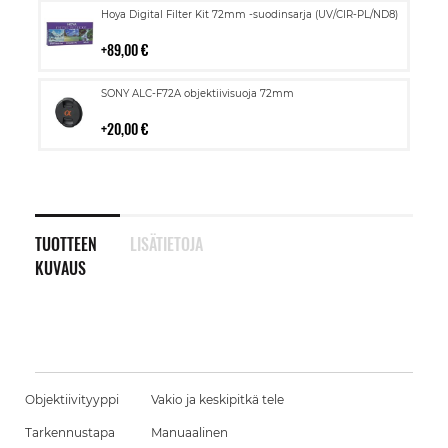
Lisää
Hoya Digital Filter Kit 72mm -suodinsarja (UV/CIR-PL/ND8)
ostoskoriin
89,00 €
Lisää
SONY ALC-F72A objektiivisuoja 72mm
ostoskoriin
20,00 €
TUOTTEEN
LISÄTIETOJA
KUVAUS
Objektiivityyppi
Vakio ja keskipitkä tele
Tarkennustapa
Manuaalinen