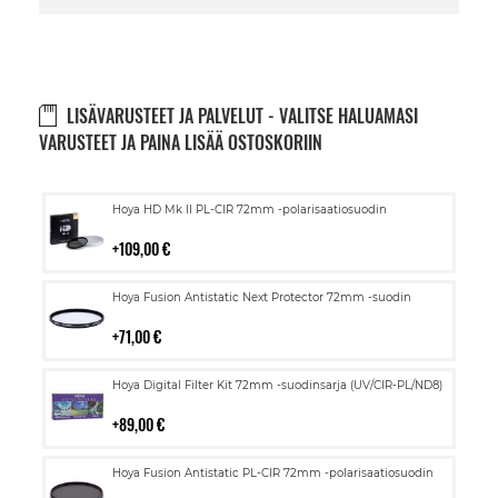
LISÄVARUSTEET JA PALVELUT - VALITSE HALUAMASI
VARUSTEET JA PAINA LISÄÄ OSTOSKORIIN
Lisää
Hoya HD Mk II PL-CIR 72mm -polarisaatiosuodin
ostoskoriin
109,00 €
Lisää
Hoya Fusion Antistatic Next Protector 72mm -suodin
ostoskoriin
71,00 €
Lisää
Hoya Digital Filter Kit 72mm -suodinsarja (UV/CIR-PL/ND8)
ostoskoriin
89,00 €
Lisää
Hoya Fusion Antistatic PL-CIR 72mm -polarisaatiosuodin
ostoskoriin