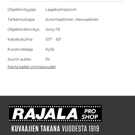
Objektiivityyppi
Laajakulmazoom
Tarkennustapa
Automaattinen, Manuaalinen
Objektiivikiinnitys
Sony FE
Katselukulma
107° - 63°
Kuvanvakaaja
Kyllä
Suurin aukko
f/4
Näytä kaikki ominaisuudet