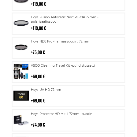
119,00 €
Lisää
Hoya Fusion Antistatic Next PL-CIR 72mm -
ostoskoriin
polarisaatiosuodin
119,00 €
Lisää
Hoya ND8 Pro -harmaasuodin, 72mm
ostoskoriin
75,00 €
Lisää
VSGO Cleaning Travel Kit -puhdistussetti
ostoskoriin
69,00 €
Lisää
Hoya UV HD 72mm
ostoskoriin
69,00 €
Lisää
Hoya Protector HD Mk II 72mm -suodin
ostoskoriin
74,00 €