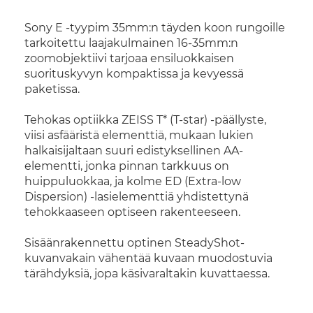
Sony E -tyypim 35mm:n täyden koon rungoille
tarkoitettu laajakulmainen 16-35mm:n
zoomobjektiivi tarjoaa ensiluokkaisen
suorituskyvyn kompaktissa ja kevyessä
paketissa.
Tehokas optiikka ZEISS T* (T-star) -päällyste,
viisi asfääristä elementtiä, mukaan lukien
halkaisijaltaan suuri edistyksellinen AA-
elementti, jonka pinnan tarkkuus on
huippuluokkaa, ja kolme ED (Extra-low
Dispersion) -lasielementtiä yhdistettynä
tehokkaaseen optiseen rakenteeseen.
Sisäänrakennettu optinen SteadyShot-
kuvanvakain vähentää kuvaan muodostuvia
tärähdyksiä, jopa käsivaraltakin kuvattaessa.