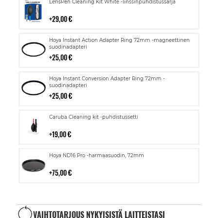
Lisää
LensPen Cleaning Kit White -linssinpuhdistussarja
ostoskoriin
29,00 €
Lisää
Hoya Instant Action Adapter Ring 72mm -magneettinen
ostoskoriin
suodinadapteri
25,00 €
Lisää
Hoya Instant Conversion Adapter Ring 72mm -
ostoskoriin
suodinadapteri
25,00 €
Lisää
Caruba Cleaning kit -puhdistussetti
ostoskoriin
19,00 €
Lisää
Hoya ND16 Pro -harmaasuodin, 72mm
ostoskoriin
75,00 €
VAIHTOTARJOUS NYKYISISTÄ LAITTEISTASI