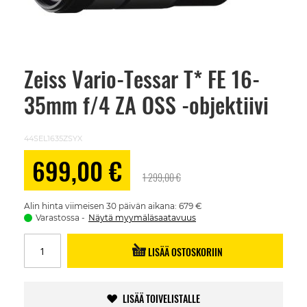
Zeiss Vario-Tessar T* FE 16-
Skip
to
35mm f/4 ZA OSS -objektiivi
the
beginning
of
the
44SEL1635ZSYX
images
gallery
Alennushinta
699,00 €
1 299,00 €
Alin hinta viimeisen 30 päivän aikana: 679 €
Varastossa
Näytä myymäläsaatavuus
LISÄÄ OSTOSKORIIN
LISÄÄ TOIVELISTALLE