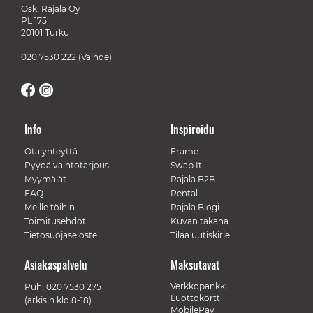
Osk. Rajala Oy
PL 175
20101 Turku
020 7530 222
(Vaihde)
Info
Inspiroidu
Ota yhteyttä
Frame
Pyydä vaihtotarjous
Swap It
Myymälät
Rajala B2B
FAQ
Rental
Meille töihin
Rajala Blogi
Toimitusehdot
Kuvan takana
Tietosuojaseloste
Tilaa uutiskirje
Asiakaspalvelu
Maksutavat
Verkkopankki
Puh.
020 7530 275
Luottokortti
(arkisin klo 8-18)
MobilePay