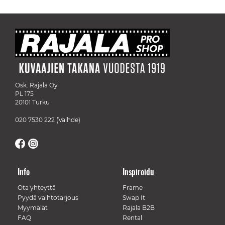
Osk. Rajala Oy
PL 175
20101 Turku
020 7530 222
(Vaihde)
Info
Inspiroidu
Ota yhteyttä
Frame
Pyydä vaihtotarjous
Swap It
Myymälät
Rajala B2B
FAQ
Rental