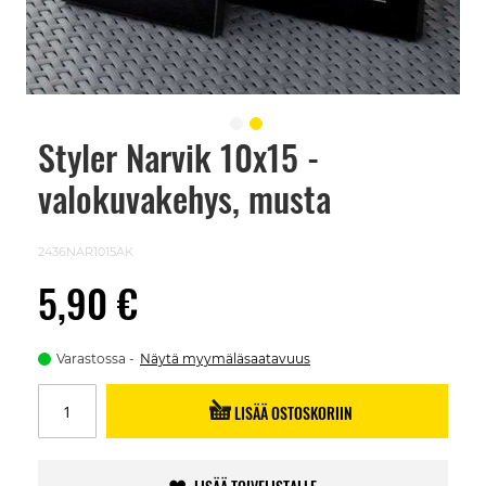
Styler Narvik 10x15 -
Skip
to
valokuvakehys, musta
the
beginning
of
the
2436NAR1015AK
images
gallery
5,90 €
Varastossa
Näytä myymäläsaatavuus
LISÄÄ OSTOSKORIIN