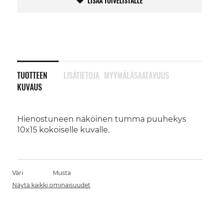
LISÄÄ TOIVELISTALLE
TUOTTEEN
LISÄTIETOJA
MYYMÄLÄSAATAVUUS
KUVAUS
Hienostuneen näköinen tumma puuhekys
10x15 kokoiselle kuvalle.
Väri
Musta
Näytä kaikki ominaisuudet