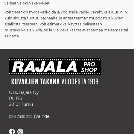
väriset valokuvakehykset.
Voit tietenkin myös valikoida ja yhdistellä valokuvakehyksiä juuri niin
kuin sinusta tuntuu parhaalta, ja antaa teeman muodostua kuvien
sisällöstä itsestään. Voit esimerkiksi käyttää pelkästään
mustavalkoisia kuvia, tai kuvia jotka käsittelevät samaa maisemaa tai
esinettä.
Osk. Rajala Oy
PL 175
20101 Turku
(Vaihde)
020 7530 222