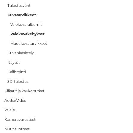
Tulostusvärit
Kuvatarvikkeet
Valokuva-albumit
Valokuvakehykset
Muut kuvatarvikkeet
Kuvankäsittely
Näytöt
Kalibrointi
3D-tulostus
Kiikarit ja kaukoputket
Audio/Video
Valaisu
Kameravarusteet
Muut tuotteet