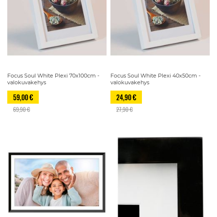
Focus Soul White Plexi 70x100cm -
Focus Soul White Plexi 40x50cm -
valokuvakehys
valokuvakehys
59,00 €
24,90 €
69,90 €
27,90 €