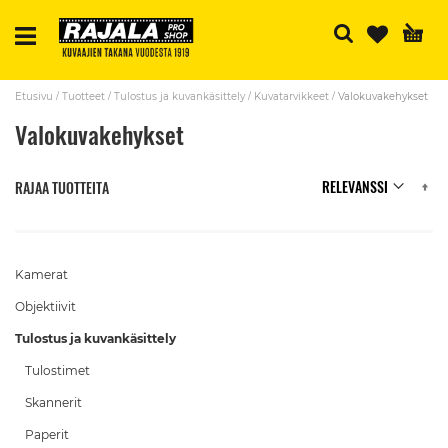
H
Etusivu
Tuotteet
Tulostus ja kuvankäsittely
Kuvatarvikkeet
Valokuvakehykset
Valokuvakehykset
N
RAJAA TUOTTEITA
Kamerat
Objektiivit
Tulostus ja kuvankäsittely
Tulostimet
Skannerit
Paperit