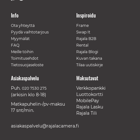
Info
Inspiroidu
Ota yhteyttä
Frame
Pyydä vaihtotarjous
Swap It
Myymälät
Rajala B2B
FAQ
Rental
Meille töihin
Rajala Blogi
Toimitusehdot
Kuvan takana
Tietosuojaseloste
Tilaa uutiskirje
Asiakaspalvelu
Maksutavat
Puh.
Verkkopankki
020 7530 275
Luottokortti
(arkisin klo 8-18)
MobilePay
Matkapuhelin-/pv-maksu
Rajala Lasku
17 snt/min.
Rajala Tili
asiakaspalvelu@rajalacamera.fi