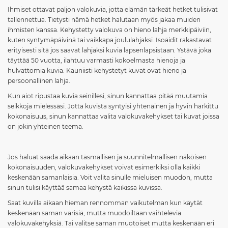
Ihmiset ottavat paljon valokuvia, jotta elämän tärkeät hetket tulisivat
tallennettua. Tietysti nämä hetket halutaan myös jakaa muiden
ihmisten kanssa. Kehystetty valokuva on hieno lahja merkkipäiviin,
kuten syntymäpäivinä tai vaikkapa joululahjaksi. Isoäidit rakastavat
erityisesti sitä jos saavat lahjaksi kuvia lapsenlapsistaan. Ystävä joka
täyttää 50 vuotta, ilahtuu varmasti kokoelmasta hienoja ja
hulvattomia kuvia. Kauniisti kehystetyt kuvat ovat hieno ja
persoonallinen lahja.
Kun aiot ripustaa kuvia seinillesi, sinun kannattaa pitää muutamia
seikkoja mielessäsi. Jotta kuvista syntyisi yhtenäinen ja hyvin harkittu
kokonaisuus, sinun kannattaa valita valokuvakehykset tai kuvat joissa
on jokin yhteinen teema.
Jos haluat saada aikaan täsmällisen ja suunnitelmallisen näköisen
kokonaisuuden, valokuvakehykset voivat esimerkiksi olla kaikki
keskenään samanlaisia. Voit valita sinulle mieluisen muodon, mutta
sinun tulisi käyttää samaa kehystä kaikissa kuvissa.
Saat kuvilla aikaan hieman rennomman vaikutelman kun käytät
keskenään saman värisiä, mutta muodoiltaan vaihtelevia
valokuvakehyksiä. Tai valitse saman muotoiset mutta keskenään eri