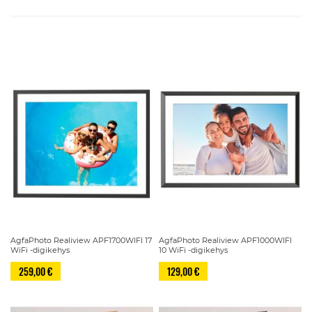
AgfaPhoto Realiview APF1700WIFI 17
AgfaPhoto Realiview APF1000WIFI
WiFi -digikehys
10 WiFi -digikehys
259,00 €
129,00 €