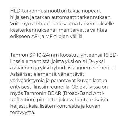
HLD-tarkennusmoottori takaa nopean,
hiljaisen ja tarkan automaattitarkennuksen.
Voit myös tehdä hienosäätöä tarkennukselle
käsiterkennuksena ilman tarvetta vaihtaa
erikseen AF- ja MF-tilojen välillä.
Tamron SP 10-24mm koostuu yhteensä 16 ED-
linssielementistä, joista yksi on XLD-, yksi
asfäärinen ja yksi hybridiasfäärinen elementti.
Asfääriset elementit vähentävät
värivääristymiä ja parantavat kuvan laatua
erityisesti linssin reunoilla. Objektiivissa on
myös Tamronin BBAR (Broad-Band Anti-
Reflection) pinnoite, joka vähentää sisäisiä
heijastuksia, lisäten kontrastia ja kuvan
terävyyttä.