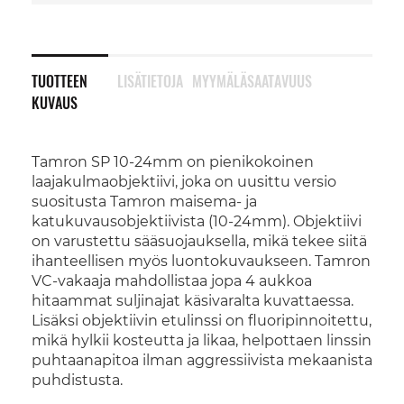
TUOTTEEN
LISÄTIETOJA
MYYMÄLÄSAATAVUUS
KUVAUS
Tamron SP 10-24mm on pienikokoinen
laajakulmaobjektiivi, joka on uusittu versio
suositusta Tamron maisema- ja
katukuvausobjektiivista (10-24mm). Objektiivi
on varustettu sääsuojauksella, mikä tekee siitä
ihanteellisen myös luontokuvaukseen. Tamron
VC-vakaaja mahdollistaa jopa 4 aukkoa
hitaammat suljinajat käsivaralta kuvattaessa.
Lisäksi objektiivin etulinssi on fluoripinnoitettu,
mikä hylkii kosteutta ja likaa, helpottaen linssin
puhtaanapitoa ilman aggressiivista mekaanista
puhdistusta.