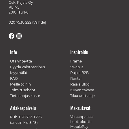
Osk. Rajala Oy
PL 175
20101 Turku
020 7530 222
(Vaihde)
Info
Inspiroidu
Ota yhteyttä
Frame
Pyydä vaihtotarjous
Swap It
Myymälät
Rajala B2B
FAQ
Rental
Meille töihin
Rajala Blogi
Toimitusehdot
Kuvan takana
Tietosuojaseloste
Tilaa uutiskirje
Asiakaspalvelu
Maksutavat
Verkkopankki
Puh.
020 7530 275
Luottokortti
(arkisin klo 8-18)
MobilePay