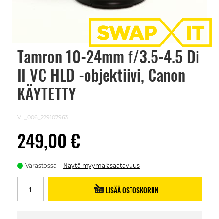
Tamron 10-24mm f/3.5-4.5 Di
Skip
to
II VC HLD -objektiivi, Canon
the
beginning
of
KÄYTETTY
the
images
gallery
VL_006_229107963
249,00 €
Varastossa
Näytä myymäläsaatavuus
LISÄÄ OSTOSKORIIN