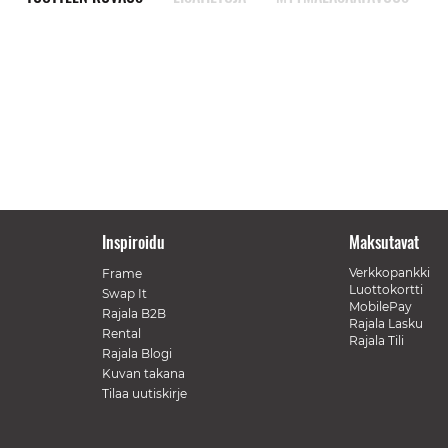
Inspiroidu
Maksutavat
Verkkopankki
Frame
Luottokortti
Swap It
MobilePay
Rajala B2B
Rajala Lasku
Rental
Rajala Tili
Rajala Blogi
Kuvan takana
Tilaa uutiskirje