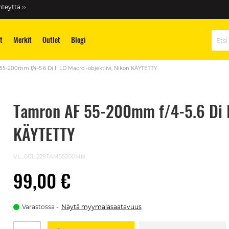
teyttä ››
t
Merkit
Outlet
Blogi
Hae
5-200mm f/4-5.6 Di II LD Macro -objektiivi, Nikon KÄYTETTY
Tamron AF 55-200mm f/4-5.6 Di II
KÄYTETTY
VL_001_229TAM55200MN
99,00 €
Varastossa
Näytä myymäläsaatavuus