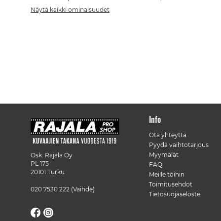
Näytä kaikki ominaisuudet
Info
Ota yhteyttä
Pyydä vaihtotarjous
Myymälät
Osk. Rajala Oy
PL 175
FAQ
20101 Turku
Meille töihin
Toimitusehdot
020 7530 222
(Vaihde)
Tietosuojaseloste