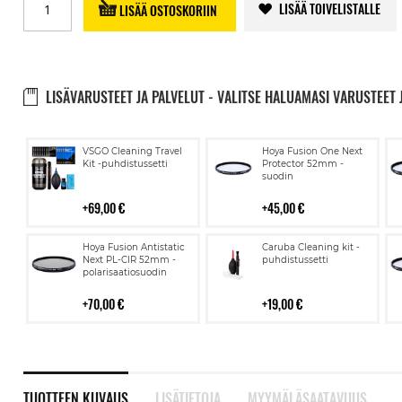
LISÄÄ TOIVELISTALLE
LISÄÄ OSTOSKORIIN
LISÄVARUSTEET JA PALVELUT - VALITSE HALUAMASI VARUSTEET 
Lisää
Lisää
VSGO Cleaning Travel
Hoya Fusion One Next
ostoskoriin
ostoskoriin
Kit -puhdistussetti
Protector 52mm -
suodin
69,00 €
45,00 €
Lisää
Lisää
Hoya Fusion Antistatic
Caruba Cleaning kit -
ostoskoriin
ostoskoriin
Next PL-CIR 52mm -
puhdistussetti
polarisaatiosuodin
70,00 €
19,00 €
TUOTTEEN KUVAUS
LISÄTIETOJA
MYYMÄLÄSAATAVUUS