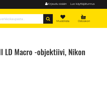
Kirjaudu sisään
Luo käyttäjätunnus
HAE
Muistilista
Ostoskori
 LD Macro -objektiivi, Nikon