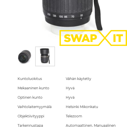
Skip
to
the
Kuntoluokitus
Vähän käytetty
beginning
Mekaaninen kunto
Hyvä
of
the
Optinen kunto
Hyvä
images
gallery
Vaihtolaitemyymälä
Helsinki Mikonkatu
Objektiivityyppi
Telezoom
Tarkennustapa
Automaattinen, Manuaalinen