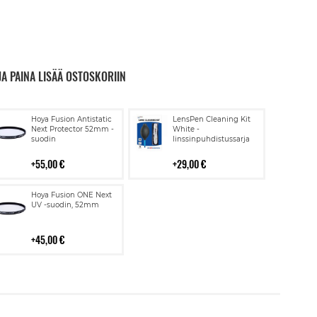
JA PAINA LISÄÄ OSTOSKORIIN
Lisää
Lisää
Hoya Fusion Antistatic
LensPen Cleaning Kit
ostoskoriin
ostoskoriin
Next Protector 52mm -
White -
suodin
linssinpuhdistussarja
55,00 €
29,00 €
Lisää
Hoya Fusion ONE Next
ostoskoriin
UV -suodin, 52mm
45,00 €