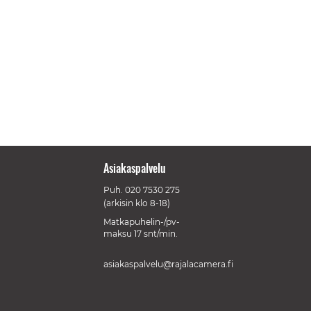
Asiakaspalvelu
Puh.
020 7530 275
(arkisin klo 8-18)
Matkapuhelin-/pv-
maksu 17 snt/min.
asiakaspalvelu@rajalacamera.fi