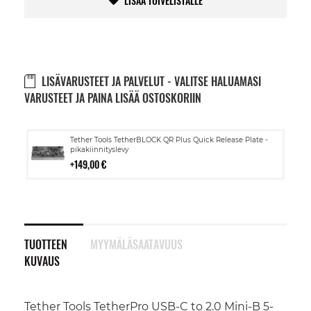
LISÄÄ TOIVELISTALLE
LISÄVARUSTEET JA PALVELUT - VALITSE HALUAMASI
VARUSTEET JA PAINA LISÄÄ OSTOSKORIIN
Lisää
Tether Tools TetherBLOCK QR Plus Quick Release Plate -
ostoskoriin
pikakiinnityslevy
149,00 €
TUOTTEEN
MYYMÄLÄSAATAVUUS
KUVAUS
Tether Tools TetherPro USB-C to 2.0 Mini-B 5-