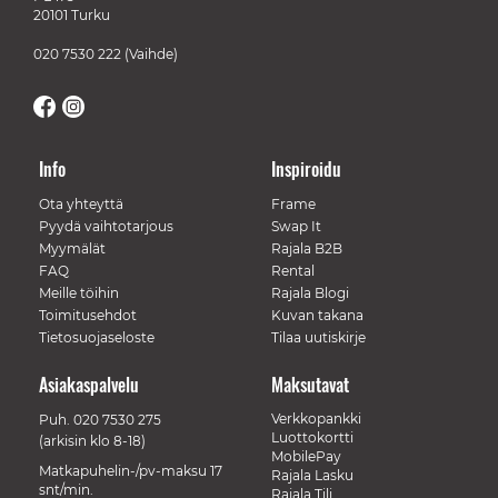
20101 Turku
020 7530 222
(Vaihde)
Info
Inspiroidu
Ota yhteyttä
Frame
Pyydä vaihtotarjous
Swap It
Myymälät
Rajala B2B
FAQ
Rental
Meille töihin
Rajala Blogi
Toimitusehdot
Kuvan takana
Tietosuojaseloste
Tilaa uutiskirje
Asiakaspalvelu
Maksutavat
Verkkopankki
Puh.
020 7530 275
Luottokortti
(arkisin klo 8-18)
MobilePay
Matkapuhelin-/pv-maksu 17
Rajala Lasku
snt/min.
Rajala Tili