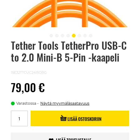
Tether Tools TetherPro USB-C
Skip
to
to 2.0 Mini-B 5-Pin -kaapeli
the
beginning
of
the
15E32TTCUC2415ORG
images
gallery
79,00 €
Varastossa
Näytä myymäläsaatavuus
LISÄÄ OSTOSKORIIN