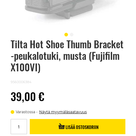
Tilta Hot Shoe Thumb Bracket
Skip
to
-peukalotuki, musta (Fujifilm
the
beginning
of
X100VI)
the
images
gallery
9560006384
39,00 €
Varastossa
Näytä myymäläsaatavuus
LISÄÄ OSTOSKORIIN