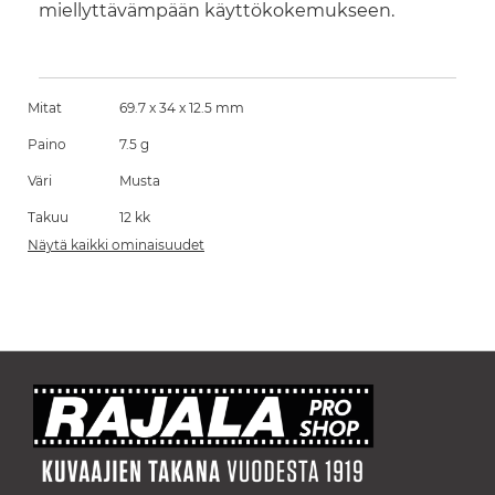
miellyttävämpään käyttökokemukseen.
Mitat
69.7 x 34 x 12.5 mm
Paino
7.5 g
Väri
Musta
Takuu
12 kk
Näytä kaikki ominaisuudet