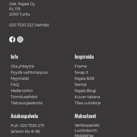
Osk. Rajala Oy
PL 175
20101 Turku
020 7530 222
(Vaihde)
Info
Inspiroidu
Ota yhteyttä
Frame
Pyydä vaihtotarjous
Swap It
Myymälät
Rajala B2B
FAQ
Rental
Meille töihin
Rajala Blogi
Toimitusehdot
Kuvan takana
Tietosuojaseloste
Tilaa uutiskirje
Asiakaspalvelu
Maksutavat
Verkkopankki
Puh.
020 7530 275
Luottokortti
(arkisin klo 8-18)
MobilePay