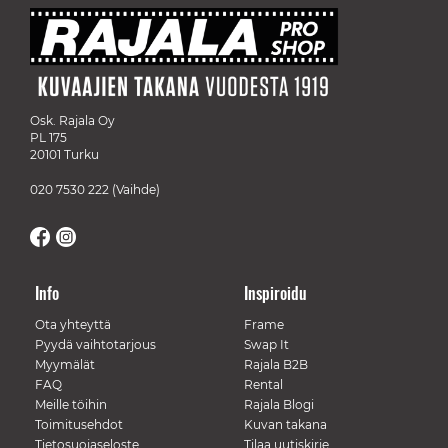
Osk. Rajala Oy
PL 175
20101 Turku
020 7530 222
(Vaihde)
Info
Inspiroidu
Ota yhteyttä
Frame
Pyydä vaihtotarjous
Swap It
Myymälät
Rajala B2B
FAQ
Rental
Meille töihin
Rajala Blogi
Toimitusehdot
Kuvan takana
Tietosuojaseloste
Tilaa uutiskirje