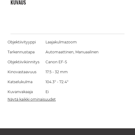
KUVAUS
Objektiivityyppi
Laajakulmazoom
Tarkennustapa
Automaattinen, Manuaalinen
Objektiivikiinnitys
Canon EF-S
Kinovastaavuus
17.5 - 32 mm
Katselukulma
104.3° - 72.4°
Kuvanvakaaja
Ei
Näytä kaikki ominaisuudet