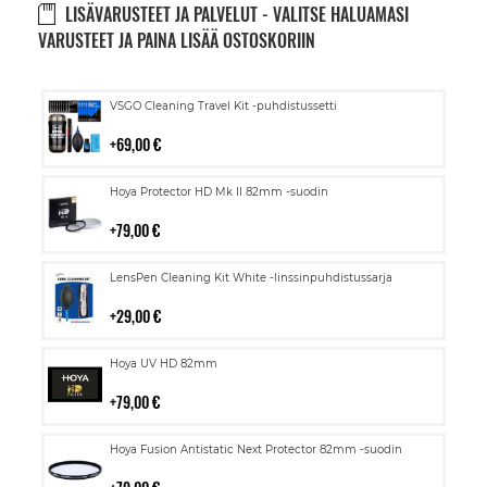
LISÄVARUSTEET JA PALVELUT - VALITSE HALUAMASI
VARUSTEET JA PAINA LISÄÄ OSTOSKORIIN
Lisää
VSGO Cleaning Travel Kit -puhdistussetti
ostoskoriin
69,00 €
Lisää
Hoya Protector HD Mk II 82mm -suodin
ostoskoriin
79,00 €
Lisää
LensPen Cleaning Kit White -linssinpuhdistussarja
ostoskoriin
29,00 €
Lisää
Hoya UV HD 82mm
ostoskoriin
79,00 €
Lisää
Hoya Fusion Antistatic Next Protector 82mm -suodin
ostoskoriin