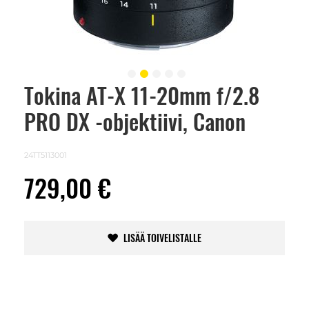
Tokina AT-X 11-20mm f/2.8
Skip
to
PRO DX -objektiivi, Canon
the
beginning
of
the
24TT5113001
images
gallery
729,00 €
LISÄÄ TOIVELISTALLE