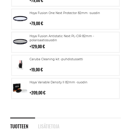
79,00 €
Lisää
Hoya Fusion One Next Protector 82mm -suodin
ostoskoriin
79,00 €
Lisää
Hoya Fusion Antistatic Next PL-CIR 82mm -
ostoskoriin
polarisaatiosuodin
129,00 €
Lisää
Caruba Cleaning kit -puhdistussetti
ostoskoriin
19,00 €
Lisää
Hoya Variable Density II 82mm -suodin
ostoskoriin
209,00 €
TUOTTEEN
LISÄTIETOJA