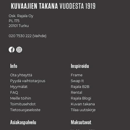
Osk. Rajala Oy
PL 175
20101 Turku
020 7530 222
(Vaihde)
Info
Inspiroidu
Ota yhteyttä
Frame
Pyydä vaihtotarjous
Swap It
Myymälät
Rajala B2B
FAQ
Rental
Meille töihin
Rajala Blogi
Toimitusehdot
Kuvan takana
Tietosuojaseloste
Tilaa uutiskirje
Asiakaspalvelu
Maksutavat