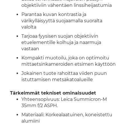
objektiiviin vähentäen linssiheijastumia
Parantaa kuvan kontrastia ja
värikylläisyyttä suojaamalla suoralta
valolta
Tarjoaa fyysisen suojan objektiivin
etuelementille kolhuja ja naarmuja
vastaan
Kompakti muotoilu, joka on optimoitu
mittaetsinkameroiden etsimen käyttöön
Jokainen tuote rahoittaa viiden puun
istuttamisen metsäkatoalueille
Tärkeimmät tekniset ominaisuudet
Yhteensopivuus: Leica Summicron-M
35mm f/2 ASPH.
Materiaali: Korkealaatuinen, koneistettu
alumiini