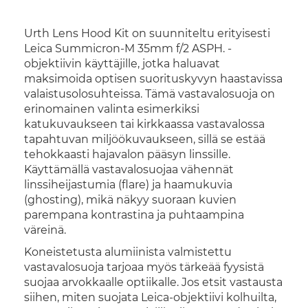
Urth Lens Hood Kit on suunniteltu erityisesti
Leica Summicron-M 35mm f/2 ASPH. -
objektiivin käyttäjille, jotka haluavat
maksimoida optisen suorituskyvyn haastavissa
valaistusolosuhteissa. Tämä vastavalosuoja on
erinomainen valinta esimerkiksi
katukuvaukseen tai kirkkaassa vastavalossa
tapahtuvan miljöökuvaukseen, sillä se estää
tehokkaasti hajavalon pääsyn linssille.
Käyttämällä vastavalosuojaa vähennät
linssiheijastumia (flare) ja haamukuvia
(ghosting), mikä näkyy suoraan kuvien
parempana kontrastina ja puhtaampina
väreinä.
Koneistetusta alumiinista valmistettu
vastavalosuoja tarjoaa myös tärkeää fyysistä
suojaa arvokkaalle optiikalle. Jos etsit vastausta
siihen, miten suojata Leica-objektiivi kolhuilta,