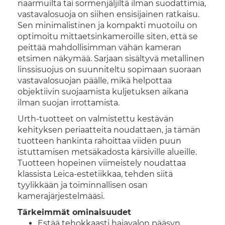
naarmuilta tai sormenjäljiltä ilman suodattimia,
vastavalosuoja on siihen ensisijainen ratkaisu.
Sen minimalistinen ja kompakti muotoilu on
optimoitu mittaetsinkameroille siten, että se
peittää mahdollisimman vähän kameran
etsimen näkymää. Sarjaan sisältyvä metallinen
linssisuojus on suunniteltu sopimaan suoraan
vastavalosuojan päälle, mikä helpottaa
objektiivin suojaamista kuljetuksen aikana
ilman suojan irrottamista.
Urth-tuotteet on valmistettu kestävän
kehityksen periaatteita noudattaen, ja tämän
tuotteen hankinta rahoittaa viiden puun
istuttamisen metsäkadosta kärsiville alueille.
Tuotteen hopeinen viimeistely noudattaa
klassista Leica-estetiikkaa, tehden siitä
tyylikkään ja toiminnallisen osan
kamerajärjestelmääsi.
Tärkeimmät ominaisuudet
Estää tehokkaasti hajavalon pääsyn