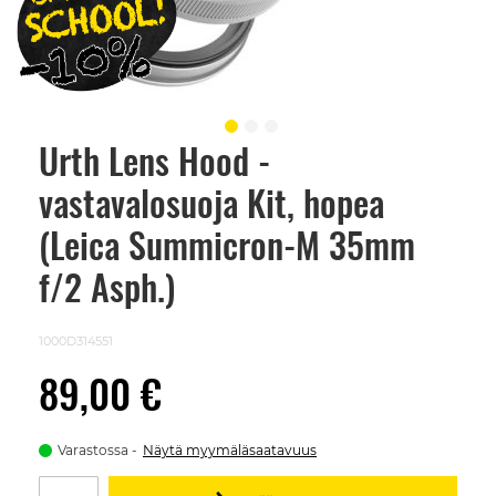
Urth Lens Hood -
Skip
to
vastavalosuoja Kit, hopea
the
beginning
of
(Leica Summicron-M 35mm
the
images
f/2 Asph.)
gallery
1000D314551
89,00 €
Varastossa
Näytä myymäläsaatavuus