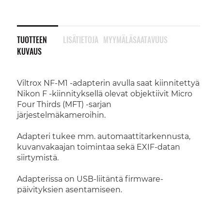
TUOTTEEN
LISÄTIETOJA
MYYMÄLÄSAATAVUUS
KUVAUS
Viltrox NF-M1 -adapterin avulla saat kiinnitettyä
Nikon F -kiinnityksellä olevat objektiivit Micro
Four Thirds (MFT) -sarjan
järjestelmäkameroihin.
Adapteri tukee mm. automaattitarkennusta,
kuvanvakaajan toimintaa sekä EXIF-datan
siirtymistä.
Adapterissa on USB-liitäntä firmware-
päivityksien asentamiseen.