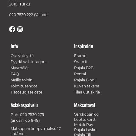
20101 Turku
020 7530 222
(Vaihde)
Info
Inspiroidu
Ota yhteyttä
Frame
Pyydä vaihtotarjous
Swap It
Myymälät
Rajala B2B
FAQ
Rental
Meille töihin
Rajala Blogi
Toimitusehdot
Kuvan takana
Tietosuojaseloste
Tilaa uutiskirje
Asiakaspalvelu
Maksutavat
Verkkopankki
Puh.
020 7530 275
Luottokortti
(arkisin klo 8-18)
MobilePay
Matkapuhelin-/pv-maksu 17
Rajala Lasku
snt/min.
Rajala Tili