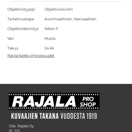
Objektiivityyppi
Objektiivisovitin
Tarkennustapa
Automaattinen, Manuaalinen
Objektiivikiinnitys
Nikon F
Väri
Musta
Takuu
24 kk
Näytä kaikki ominaisuudet
Osk. Rajala Oy
PL 175