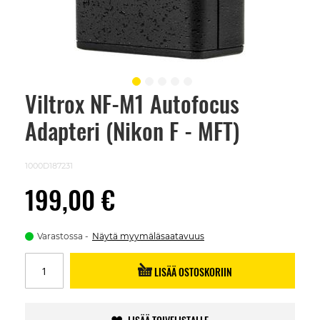
Viltrox NF-M1 Autofocus
Skip
to
Adapteri (Nikon F - MFT)
the
beginning
of
the
1000D187231
images
gallery
199,00 €
Varastossa
Näytä myymäläsaatavuus
LISÄÄ OSTOSKORIIN