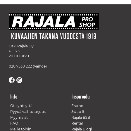
Osk. Rajala Oy
PL 175
20101 Turku
020 7530 222
(Vaihde)
Info
Inspiroidu
Ota yhteyttä
Frame
Pyydä vaihtotarjous
Swap It
Myymälät
Rajala B2B
FAQ
Rental
Meille töihin
Rajala Blogi