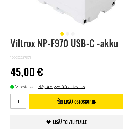
Viltrox NP-F970 USB-C -akku
Skip
to
the
beginning
1000D227671
of
the
45,00 €
images
gallery
Varastossa
Näytä myymäläsaatavuus
LISÄÄ OSTOSKORIIN
LISÄÄ TOIVELISTALLE