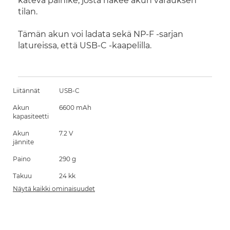
kätevä painike, josta näkee akun varauksen
tilan.
Tämän akun voi ladata sekä NP-F -sarjan
latureissa, että USB-C -kaapelilla.
Liitännät
USB-C
Akun
6600 mAh
kapasiteetti
Akun
7.2 V
jännite
Paino
290 g
Takuu
24 kk
Näytä kaikki ominaisuudet