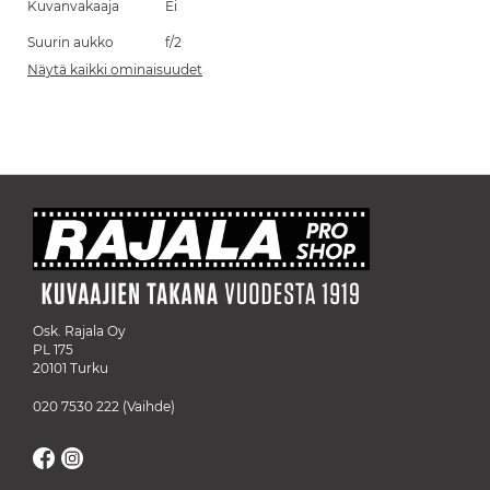
Kuvanvakaaja
Ei
Suurin aukko
f/2
Näytä kaikki ominaisuudet
Osk. Rajala Oy
PL 175
20101 Turku
020 7530 222
(Vaihde)