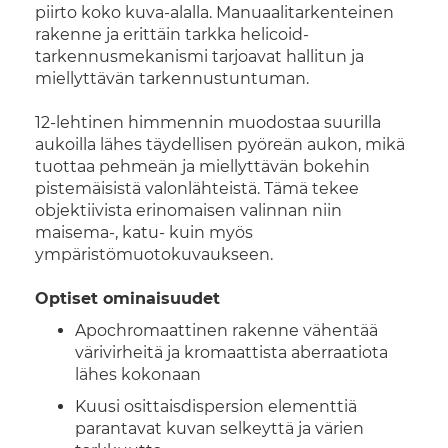
piirto koko kuva-alalla. Manuaalitarkenteinen
rakenne ja erittäin tarkka helicoid-
tarkennusmekanismi tarjoavat hallitun ja
miellyttävän tarkennustuntuman.
12-lehtinen himmennin muodostaa suurilla
aukoilla lähes täydellisen pyöreän aukon, mikä
tuottaa pehmeän ja miellyttävän bokehin
pistemäisistä valonlähteistä. Tämä tekee
objektiivista erinomaisen valinnan niin
maisema-, katu- kuin myös
ympäristömuotokuvaukseen.
Optiset ominaisuudet
Apochromaattinen rakenne vähentää
värivirheitä ja kromaattista aberraatiota
lähes kokonaan
Kuusi osittaisdispersion elementtiä
parantavat kuvan selkeyttä ja värien