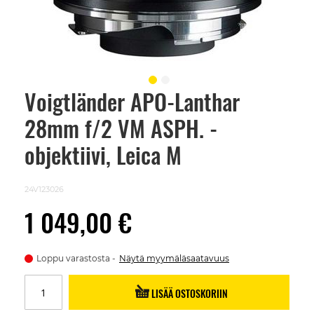
Voigtländer APO-Lanthar
Skip
to
28mm f/2 VM ASPH. -
the
beginning
of
objektiivi, Leica M
the
images
gallery
24V123026
1 049,00 €
Loppu varastosta
Näytä myymäläsaatavuus
LISÄÄ OSTOSKORIIN