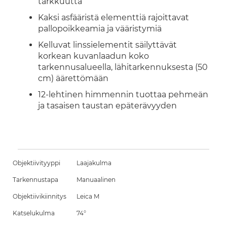
tarkkuutta
Kaksi asfääristä elementtiä rajoittavat
pallopoikkeamia ja vääristymiä
Kelluvat linssielementit säilyttävät
korkean kuvanlaadun koko
tarkennusalueella, lähitarkennuksesta (50
cm) äärettömään
12-lehtinen himmennin tuottaa pehmeän
ja tasaisen taustan epäterävyyden
Objektiivityyppi
Laajakulma
Tarkennustapa
Manuaalinen
Objektiivikiinnitys
Leica M
Katselukulma
74°