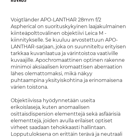
Voigtländer APO-LANTHAR 28mm f/2
Aspherical on suorituskykyinen laajakulmainen
kiinteäpolttovälinen objektiivi Leica M -
kiinnitykselle. Se kuuluu arvostettuun APO-
LANTHAR-sarjaan, joka on suunniteltu erityisen
tarkkaa kuvanlaatua ja värintoistoa vaativille
kuvaajille. Apochromaattinen optinen rakenne
minimoi aksiaalisen kromaattisen aberraation
lähes olemattomaksi, mikä näkyy
puhtaampina yksityiskohtina ja erinomaisena
värien toistona.
Objektiivissa hyödynnetään useita
erikoislaseja, kuten anomaalisen
osittaisdispersion elementtejä sekä asfäärisiä
elementtejä, joiden avulla erilaiset optiset
virheet saadaan tehokkaasti hallintaan.
Lopputuloksena on erittäin terävä ja neutraali