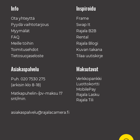
Info
Inspiroidu
Ota yhteyttä
Frame
Pyydä vaihtotarjous
Swap It
Myymälät
Rajala B2B
FAQ
Rental
Meille töihin
Rajala Blogi
Toimitusehdot
Kuvan takana
Tietosuojaseloste
Tilaa uutiskirje
Asiakaspalvelu
Maksutavat
Verkkopankki
Puh.
020 7530 275
Luottokortti
(arkisin klo 8-18)
MobilePay
Matkapuhelin-/pv-maksu 17
Rajala Lasku
snt/min.
Rajala Tili
asiakaspalvelu@rajalacamera.fi