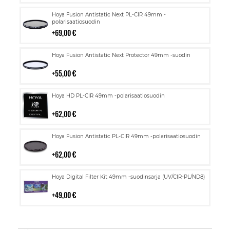
Lisää
Hoya Fusion Antistatic Next PL-CIR 49mm -
ostoskoriin
polarisaatiosuodin
69,00 €
Lisää
Hoya Fusion Antistatic Next Protector 49mm -suodin
ostoskoriin
55,00 €
Lisää
Hoya HD PL-CIR 49mm -polarisaatiosuodin
ostoskoriin
62,00 €
Lisää
Hoya Fusion Antistatic PL-CIR 49mm -polarisaatiosuodin
ostoskoriin
62,00 €
Lisää
Hoya Digital Filter Kit 49mm -suodinsarja (UV/CIR-PL/ND8)
ostoskoriin
49,00 €