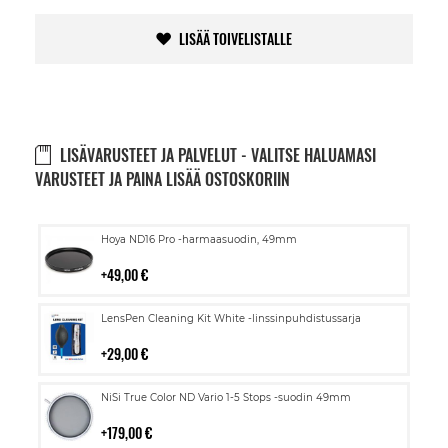
LISÄÄ TOIVELISTALLE
LISÄVARUSTEET JA PALVELUT - VALITSE HALUAMASI
VARUSTEET JA PAINA LISÄÄ OSTOSKORIIN
Lisää
Hoya ND16 Pro -harmaasuodin, 49mm
ostoskoriin
49,00 €
Lisää
LensPen Cleaning Kit White -linssinpuhdistussarja
ostoskoriin
29,00 €
Lisää
NiSi True Color ND Vario 1-5 Stops -suodin 49mm
ostoskoriin
179,00 €