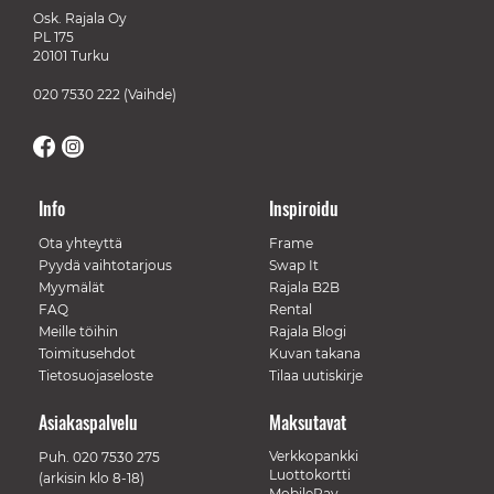
Osk. Rajala Oy
PL 175
20101 Turku
020 7530 222
(Vaihde)
Info
Inspiroidu
Ota yhteyttä
Frame
Pyydä vaihtotarjous
Swap It
Myymälät
Rajala B2B
FAQ
Rental
Meille töihin
Rajala Blogi
Toimitusehdot
Kuvan takana
Tietosuojaseloste
Tilaa uutiskirje
Asiakaspalvelu
Maksutavat
Verkkopankki
Puh.
020 7530 275
Luottokortti
(arkisin klo 8-18)
MobilePay