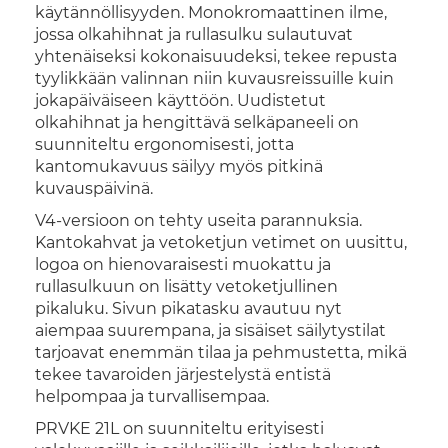
käytännöllisyyden. Monokromaattinen ilme,
jossa olkahihnat ja rullasulku sulautuvat
yhtenäiseksi kokonaisuudeksi, tekee repusta
tyylikkään valinnan niin kuvausreissuille kuin
jokapäiväiseen käyttöön. Uudistetut
olkahihnat ja hengittävä selkäpaneeli on
suunniteltu ergonomisesti, jotta
kantomukavuus säilyy myös pitkinä
kuvauspäivinä.
V4-versioon on tehty useita parannuksia.
Kantokahvat ja vetoketjun vetimet on uusittu,
logoa on hienovaraisesti muokattu ja
rullasulkuun on lisätty vetoketjullinen
pikaluku. Sivun pikatasku avautuu nyt
aiempaa suurempana, ja sisäiset säilytystilat
tarjoavat enemmän tilaa ja pehmustetta, mikä
tekee tavaroiden järjestelystä entistä
helpompaa ja turvallisempaa.
PRVKE 21L on suunniteltu erityisesti