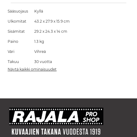
Sääsuojaus
Kyllä
Ulkomitat
43.2 x 27.9 x 15.9 cm
Sisämitat
29.2 x 24.3 x 14 cm
Paino
1.3 kg
Väri
Vihreä
Takuu
30 vuotta
Näytä kaikki ominaisuudet