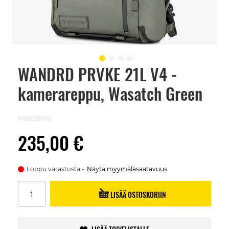
WANDRD PRVKE 21L V4 -
Skip
to
kamerareppu, Wasatch Green
the
beginning
of
the
1000D291161
images
gallery
235,00 €
Loppu varastosta
Näytä myymäläsaatavuus
LISÄÄ OSTOSKORIIN