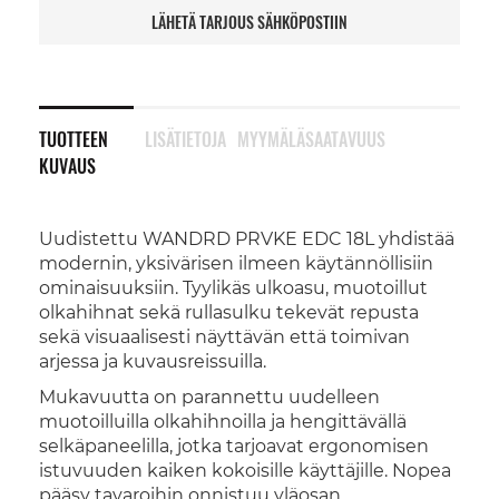
LÄHETÄ TARJOUS SÄHKÖPOSTIIN
TUOTTEEN
LISÄTIETOJA
MYYMÄLÄSAATAVUUS
KUVAUS
Uudistettu WANDRD PRVKE EDC 18L yhdistää
modernin, yksivärisen ilmeen käytännöllisiin
ominaisuuksiin. Tyylikäs ulkoasu, muotoillut
olkahihnat sekä rullasulku tekevät repusta
sekä visuaalisesti näyttävän että toimivan
arjessa ja kuvausreissuilla.
Mukavuutta on parannettu uudelleen
muotoilluilla olkahihnoilla ja hengittävällä
selkäpaneelilla, jotka tarjoavat ergonomisen
istuvuuden kaiken kokoisille käyttäjille. Nopea
pääsy tavaroihin onnistuu yläosan