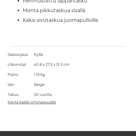
Pehmustettu läppäritasku
Monta pikkutaskua sisällä
Kaksi sivutaskua juomapulloille
Sääsuojaus
Kyllä
Ulkomitat
40.6 x 27.3 x 13.3 cm
Paino
1.19 kg
Väri
Beige
Takuu
30 vuotta
Näytä kaikki ominaisuudet