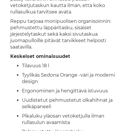
vetoketjutaskun kautta ilman, että koko
rullasulkua tarvitsee avata.
Reppu tarjoaa monipuolisen organisoinnin:
pehmustettu läppäritasku, sisäiset
järjestelytaskut sekä kaksi sivutaskua
juomapulloille pitävät tarvikkeet helposti
saatavilla.
Keskeiset ominaisuudet
Tilavuus 18 l
Tyylikäs Sedona Orange -väri ja moderni
design
Ergonominen ja hengittävä istuvuus
Uudistetut pehmustetut olkahihnat ja
selkäpaneeli
Pikaluku yläosan vetoketjulla ilman
rullasulun avaamista