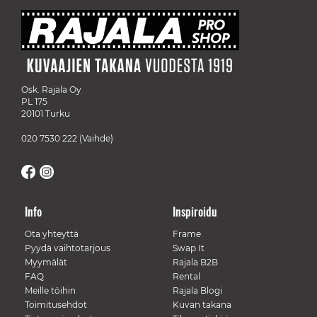
Osk. Rajala Oy
PL 175
20101 Turku
020 7530 222
(Vaihde)
Info
Inspiroidu
Ota yhteyttä
Frame
Pyydä vaihtotarjous
Swap It
Myymälät
Rajala B2B
FAQ
Rental
Meille töihin
Rajala Blogi
Toimitusehdot
Kuvan takana