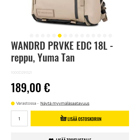
WANDRD PRVKE EDC 18L -
Skip
to
reppu, Yuma Tan
the
beginning
of
the
1000D291521
images
gallery
189,00 €
Varastossa
Näytä myymäläsaatavuus
LISÄÄ OSTOSKORIIN