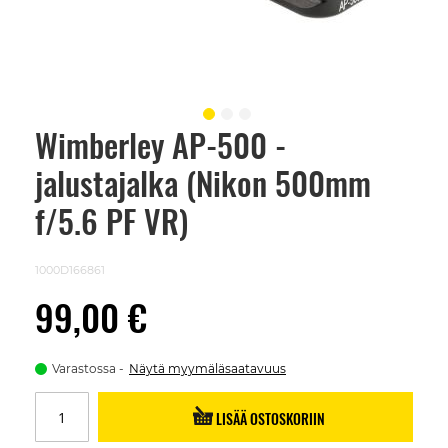
Wimberley AP-500 -
Skip
to
jalustajalka (Nikon 500mm
the
beginning
of
f/5.6 PF VR)
the
images
gallery
1000D166861
99,00 €
Varastossa
Näytä myymäläsaatavuus
LISÄÄ OSTOSKORIIN