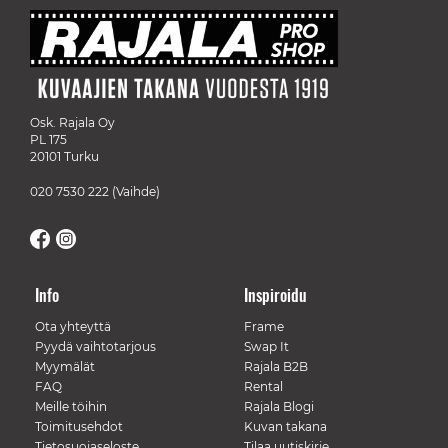
Osk. Rajala Oy
PL 175
20101 Turku
020 7530 222
(Vaihde)
Info
Inspiroidu
Ota yhteyttä
Frame
Pyydä vaihtotarjous
Swap It
Myymälät
Rajala B2B
FAQ
Rental
Meille töihin
Rajala Blogi
Toimitusehdot
Kuvan takana
Tietosuojaseloste
Tilaa uutiskirje