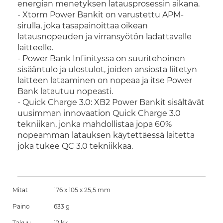
energian menetyksen latausprosessin aikana.
- Xtorm Power Bankit on varustettu APM-
sirulla, joka tasapainoittaa oikean
latausnopeuden ja virransyötön ladattavalle
laitteelle.
- Power Bank Infinityssa on suuritehoinen
sisääntulo ja ulostulot, joiden ansiosta liitetyn
laitteen lataaminen on nopeaa ja itse Power
Bank latautuu nopeasti.
- Quick Charge 3.0: XB2 Power Bankit sisältävät
uusimman innovaation Quick Charge 3.0
tekniikan, jonka mahdollistaa jopa 60%
nopeamman latauksen käytettäessä laitetta
joka tukee QC 3.0 tekniikkaa.
Mitat
176 x 105 x 25,5 mm
Paino
633 g
Takuu
12 kk