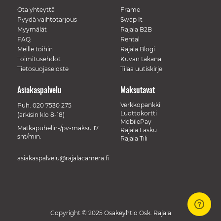
Ota yhteyttä
Frame
Pyydä vaihtotarjous
Swap It
Myymälät
Rajala B2B
FAQ
Rental
Meille töihin
Rajala Blogi
Toimitusehdot
Kuvan takana
Tietosuojaseloste
Tilaa uutiskirje
Asiakaspalvelu
Maksutavat
Verkkopankki
Puh.
020 7530 275
Luottokortti
(arkisin klo 8-18)
MobilePay
Matkapuhelin-/pv-maksu 17
Rajala Lasku
snt/min.
Rajala Tili
asiakaspalvelu@rajalacamera.fi
Copyright © 2025 Osakeyhtiö Osk. Rajala