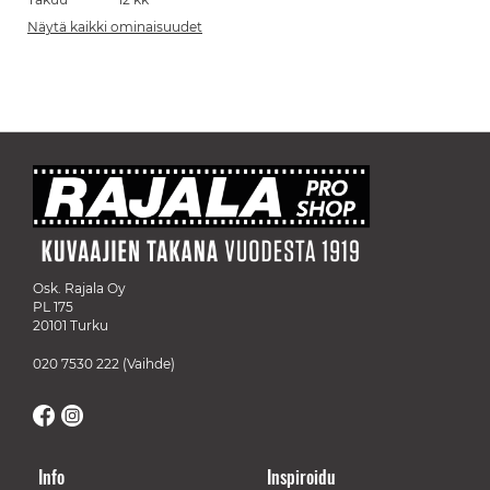
Näytä kaikki ominaisuudet
Osk. Rajala Oy
PL 175
20101 Turku
020 7530 222
(Vaihde)
Info
Inspiroidu