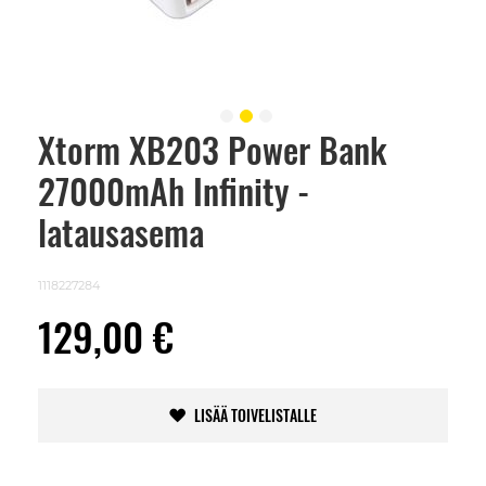
Xtorm XB203 Power Bank
Skip
to
27000mAh Infinity -
the
beginning
of
latausasema
the
images
gallery
1118227284
129,00 €
LISÄÄ TOIVELISTALLE