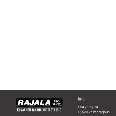
Info
Ota yhteyttä
Pyydä vaihtotarjous