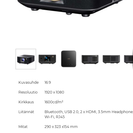
Skip
to
the
Kuvasuhde
16:9
beginning
Resoluutio
1920 x 1080
of
the
Kirkkaus
1600cd/m²
images
gallery
Liitännät
Bluetooth, USB 2.0, 2 x HDMI, 3.5mm Headphone
Wi-Fi, RJ45
Mitat
290 x 323 x154 mm