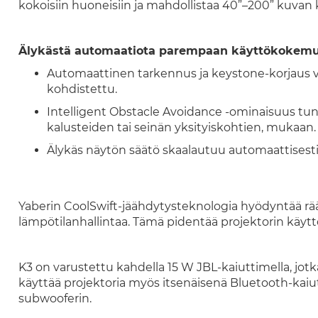
kokoisiin huoneisiin ja mahdollistaa 40”–200” kuvan 
Älykästä automaatiota parempaan käyttökokem
Automaattinen tarkennus ja keystone-korjaus var
kohdistettu.
Intelligent Obstacle Avoidance -ominaisuus tu
kalusteiden tai seinän yksityiskohtien, mukaan.
Älykäs näytön säätö skaalautuu automaattisesti 
Yaberin CoolSwift-jäähdytysteknologia hyödyntää räät
lämpötilanhallintaa. Tämä pidentää projektorin käyt
K3 on varustettu kahdella 15 W JBL-kaiuttimella, jotk
käyttää projektoria myös itsenäisenä Bluetooth-kaiutti
subwooferin.