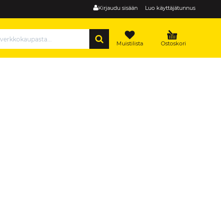
Kirjaudu sisään
Luo käyttäjätunnus
HAE
Muistilista
Ostoskori