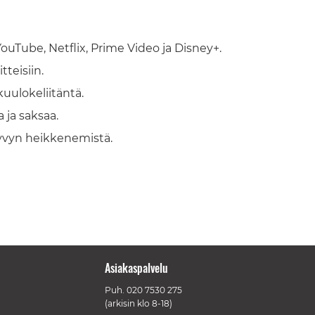
ouTube, Netflix, Prime Video ja Disney+.
tteisiin.
kuulokeliitäntä.
 ja saksaa.
kyvyn heikkenemistä.
Asiakaspalvelu
Puh.
020 7530 275
(arkisin klo 8-18)