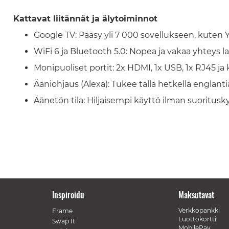
Kattavat liitännät ja älytoiminnot
Google TV: Pääsy yli 7 000 sovellukseen, kuten Y
WiFi 6 ja Bluetooth 5.0: Nopea ja vakaa yhteys lai
Monipuoliset portit: 2x HDMI, 1x USB, 1x RJ45 ja 
Ääniohjaus (Alexa): Tukee tällä hetkellä englantia
Äänetön tila: Hiljaisempi käyttö ilman suoritus
Inspiroidu
Maksutavat
Verkkopankki
Frame
Luottokortti
Swap It
MobilePay