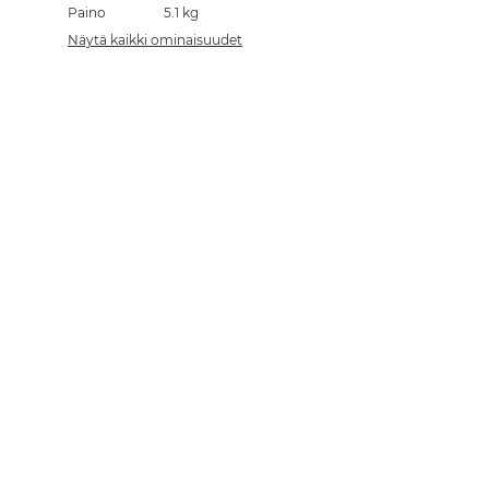
Paino
5.1 kg
Näytä kaikki ominaisuudet