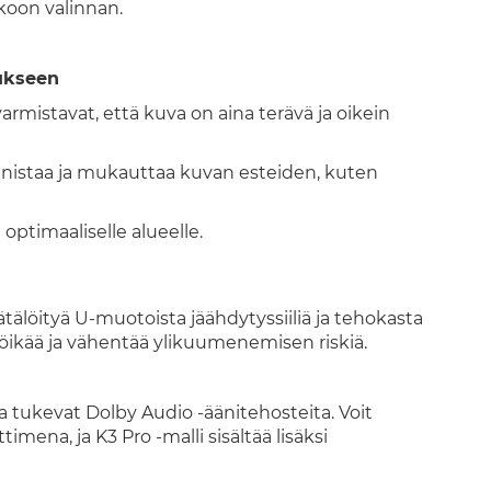
koon valinnan.
ukseen
mistavat, että kuva on aina terävä ja oikein
nnistaa ja mukauttaa kuvan esteiden, kuten
optimaaliselle alueelle.
älöityä U-muotoista jäähdytyssiiliä ja tehokasta
töikää ja vähentää ylikuumenemisen riskiä.
a tukevat Dolby Audio -äänitehosteita. Voit
mena, ja K3 Pro -malli sisältää lisäksi