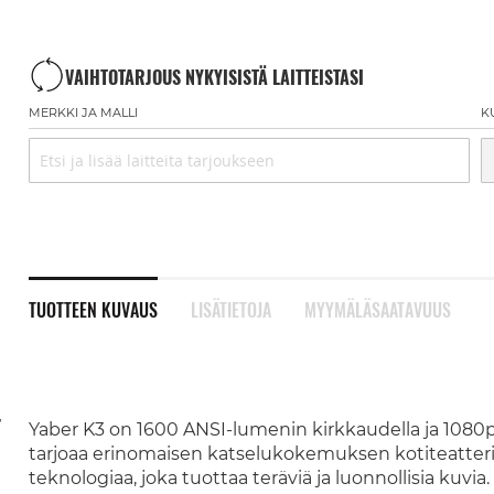
VAIHTOTARJOUS NYKYISISTÄ LAITTEISTASI
MERKKI JA MALLI
K
TUOTTEEN KUVAUS
LISÄTIETOJA
MYYMÄLÄSAATAVUUS
,
Yaber K3 on 1600 ANSI-lumenin kirkkaudella ja 1080p
tarjoaa erinomaisen katselukokemuksen kotiteatteri
teknologiaa, joka tuottaa teräviä ja luonnollisia kuvia.