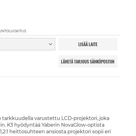
UNTOLUOKITUS
LISÄÄ LAITE
LÄHETÄ TARJOUS SÄHKÖPOSTIIN
 tarkkuudella varustettu LCD-projektori, joka
in. K3 hyödyntää Yaberin NovaGlow-optista
 1,2:1 heittosuhteen ansiosta projektori sopii eri