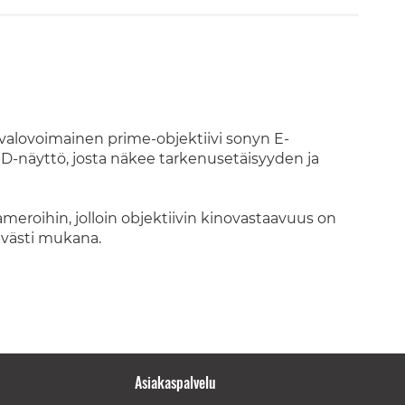
a valovoimainen prime-objektiivi sonyn E-
ED-näyttö, josta näkee tarkenusetäisyyden ja
meroihin, jolloin objektiivin kinovastaavuus on
västi mukana.
Asiakaspalvelu