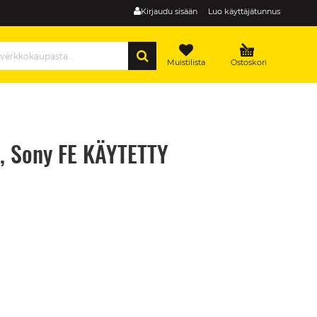
Kirjaudu sisään
Luo käyttäjätunnus
HAE
Muistilista
Ostoskori
i, Sony FE KÄYTETTY