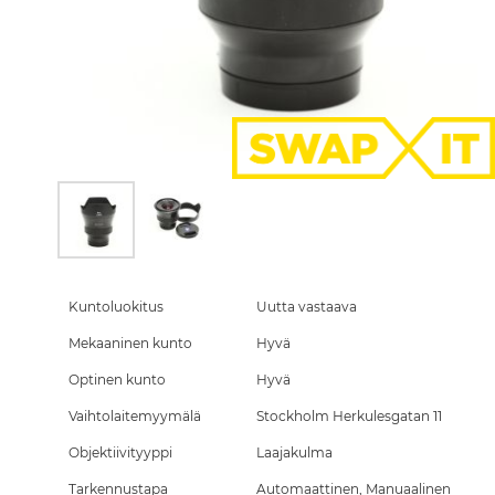
Skip
to
the
Kuntoluokitus
Uutta vastaava
beginning
Mekaaninen kunto
Hyvä
of
the
Optinen kunto
Hyvä
images
gallery
Vaihtolaitemyymälä
Stockholm Herkulesgatan 11
Objektiivityyppi
Laajakulma
Tarkennustapa
Automaattinen, Manuaalinen