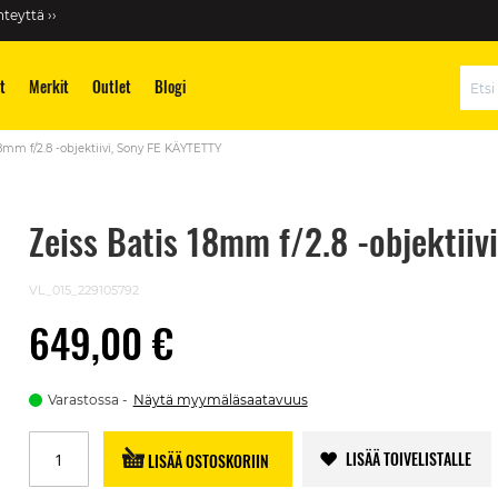
teyttä ››
t
Merkit
Outlet
Blogi
Hae
18mm f/2.8 -objektiivi, Sony FE KÄYTETTY
Zeiss Batis 18mm f/2.8 -objektiiv
VL_015_229105792
649,00 €
Varastossa
Näytä myymäläsaatavuus
LISÄÄ TOIVELISTALLE
LISÄÄ OSTOSKORIIN