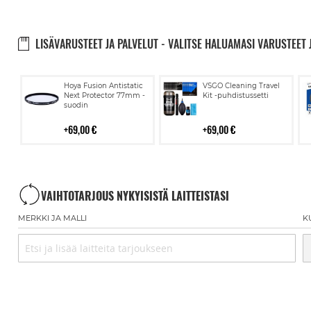
LISÄVARUSTEET JA PALVELUT - VALITSE HALUAMASI VARUSTEET 
Lisää
Lisää
Hoya Fusion Antistatic
VSGO Cleaning Travel
ostoskoriin
ostoskoriin
Next Protector 77mm -
Kit -puhdistussetti
suodin
69,00 €
69,00 €
VAIHTOTARJOUS NYKYISISTÄ LAITTEISTASI
MERKKI JA MALLI
K