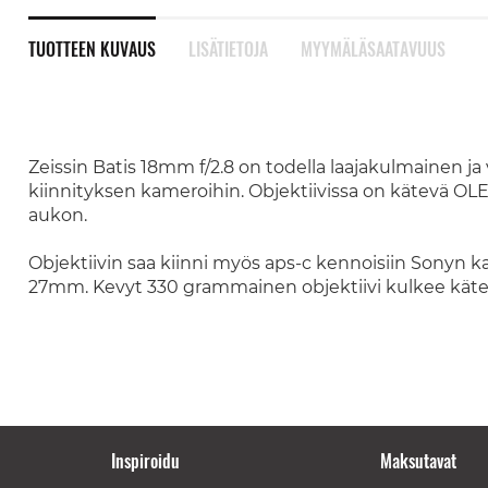
TUOTTEEN KUVAUS
LISÄTIETOJA
MYYMÄLÄSAATAVUUS
Zeissin Batis 18mm f/2.8 on todella laajakulmainen j
kiinnityksen kameroihin. Objektiivissa on kätevä OL
aukon.
Objektiivin saa kiinni myös aps-c kennoisiin Sonyn ka
27mm. Kevyt 330 grammainen objektiivi kulkee käte
Inspiroidu
Maksutavat