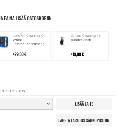
JA PAINA LISÄÄ OSTOSKORIIN
Lisää
Lisää
LensPen Cleaning Kit
Caruba Cleaning kit -
ostoskoriin
ostoskoriin
White -
puhdistussetti
linssinpuhdistussarja
29,00 €
19,00 €
UNTOLUOKITUS
LISÄÄ LAITE
LÄHETÄ TARJOUS SÄHKÖPOSTIIN