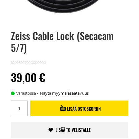
Zeiss Cable Lock (Secacam
Skip
to
5/7)
the
beginning
of
the
10095297090000000
images
gallery
39,00 €
Varastossa
Näytä myymäläsaatavuus
LISÄÄ OSTOSKORIIN
LISÄÄ TOIVELISTALLE