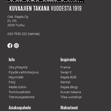
Osk. Rajala Oy
PL 175
20101 Turku
020 7530 222
(Vaihde)
Info
Inspiroidu
Ota yhteyttä
Frame
Pyydä vaihtotarjous
Swap It
Myymälät
Rajala B2B
FAQ
Rental
Meille töihin
Rajala Blogi
Toimitusehdot
Kuvan takana
Tietosuojaseloste
Tilaa uutiskirje
Asiakaspalvelu
Maksutavat