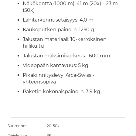
Näkökenttä (1000 m): 41 m (20x) – 23 m
(50x)
Lähitarkennusetäisyys: 4,0 m
Kaukoputken paino: n. 1250 g
Jalustan materiaali: 10-kerroksinen
hiilikuitu
Jalustan maksimikorkeus: 1600 mm
Videopään kantavuus: 5 kg
Pikakiinnityslevy: Arca-Swiss -
yhteensopiva
Paketin kokonaispaino: n. 3,9 kg
Suurennos
20-50x
Objektiivin
65