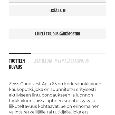
LISÄÄ LAITE
LÄHETÄ TARJOUS SÄHKÖPOSTIIN
TUOTTEEN
LISÄTIETOJA
MYYMÄLÄSAATAVUUS
KUVAUS
Zeiss Conquest Apia 65 on korkealuokkainen
kaukoputki, joka on suunniteltu erityisesti
aktiiviseen lintubongaukseen ja luonnon
tarkkailuun, joissa optinen suorituskyky ja
liikuteltavuus kohtaavat. Se on erinomainen
valinta retkeilijälle tai tutkijalle, joka etsii