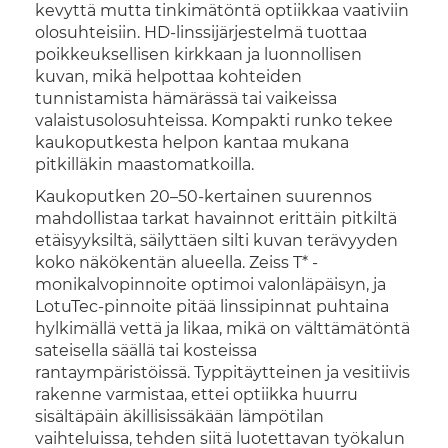
kevyttä mutta tinkimätöntä optiikkaa vaativiin
olosuhteisiin. HD-linssijärjestelmä tuottaa
poikkeuksellisen kirkkaan ja luonnollisen
kuvan, mikä helpottaa kohteiden
tunnistamista hämärässä tai vaikeissa
valaistusolosuhteissa. Kompakti runko tekee
kaukoputkesta helpon kantaa mukana
pitkilläkin maastomatkoilla.
Kaukoputken 20–50-kertainen suurennos
mahdollistaa tarkat havainnot erittäin pitkiltä
etäisyyksiltä, säilyttäen silti kuvan terävyyden
koko näkökentän alueella. Zeiss T* -
monikalvopinnoite optimoi valonläpäisyn, ja
LotuTec-pinnoite pitää linssipinnat puhtaina
hylkimällä vettä ja likaa, mikä on välttämätöntä
sateisella säällä tai kosteissa
rantaympäristöissä. Typpitäytteinen ja vesitiivis
rakenne varmistaa, ettei optiikka huurru
sisältäpäin äkillisissäkään lämpötilan
vaihteluissa, tehden siitä luotettavan työkalun