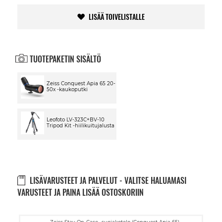
LISÄÄ TOIVELISTALLE
TUOTEPAKETIN SISÄLTÖ
Zeiss Conquest Apia 65 20-
50x -kaukoputki
Leofoto LV-323C+BV-10
Tripod Kit -hiilikuitujalusta
LISÄVARUSTEET JA PALVELUT - VALITSE HALUAMASI
VARUSTEET JA PAINA LISÄÄ OSTOSKORIIN
Lisää