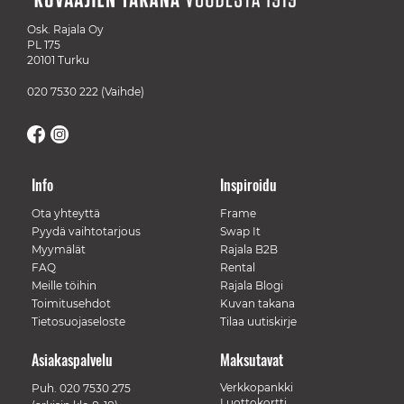
Osk. Rajala Oy
PL 175
20101 Turku
020 7530 222
(Vaihde)
Info
Inspiroidu
Ota yhteyttä
Frame
Pyydä vaihtotarjous
Swap It
Myymälät
Rajala B2B
FAQ
Rental
Meille töihin
Rajala Blogi
Toimitusehdot
Kuvan takana
Tietosuojaseloste
Tilaa uutiskirje
Asiakaspalvelu
Maksutavat
Verkkopankki
Puh.
020 7530 275
Luottokortti