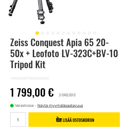
Zeiss Conquest Apia 65 20-
Skip
to
50x + Leofoto LV-323C+BV-10
the
beginning
of
Tripod Kit
the
images
gallery
+10095280739901000PR1
1 799,00 €
2 048,00 €
Varastossa
Näytä myymäläsaatavuus
LISÄÄ OSTOSKORIIN