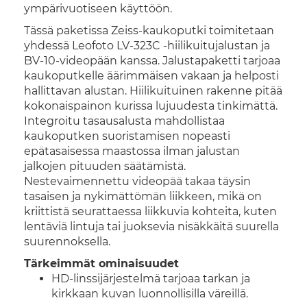
ympärivuotiseen käyttöön.
Tässä paketissa Zeiss-kaukoputki toimitetaan
yhdessä Leofoto LV-323C -hiilikuitujalustan ja
BV-10-videopään kanssa. Jalustapaketti tarjoaa
kaukoputkelle äärimmäisen vakaan ja helposti
hallittavan alustan. Hiilikuituinen rakenne pitää
kokonaispainon kurissa lujuudesta tinkimättä.
Integroitu tasausalusta mahdollistaa
kaukoputken suoristamisen nopeasti
epätasaisessa maastossa ilman jalustan
jalkojen pituuden säätämistä.
Nestevaimennettu videopää takaa täysin
tasaisen ja nykimättömän liikkeen, mikä on
kriittistä seurattaessa liikkuvia kohteita, kuten
lentäviä lintuja tai juoksevia nisäkkäitä suurella
suurennoksella.
Tärkeimmät ominaisuudet
HD-linssijärjestelmä tarjoaa tarkan ja
kirkkaan kuvan luonnollisilla väreillä.