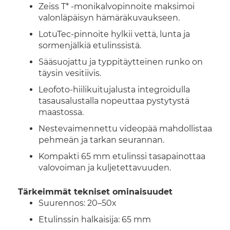
Zeiss T* -monikalvopinnoite maksimoi
valonläpäisyn hämäräkuvaukseen.
LotuTec-pinnoite hylkii vettä, lunta ja
sormenjälkiä etulinssistä.
Sääsuojattu ja typpitäytteinen runko on
täysin vesitiivis.
Leofoto-hiilikuitujalusta integroidulla
tasausalustalla nopeuttaa pystytystä
maastossa.
Nestevaimennettu videopää mahdollistaa
pehmeän ja tarkan seurannan.
Kompakti 65 mm etulinssi tasapainottaa
valovoiman ja kuljetettavuuden.
Tärkeimmät tekniset ominaisuudet
Suurennos: 20–50x
Etulinssin halkaisija: 65 mm