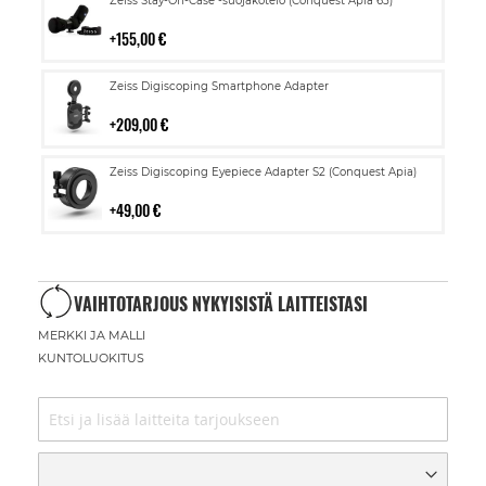
Zeiss Stay-On-Case -suojakotelo (Conquest Apia 65)
ostoskoriin
155,00 €
Lisää
Zeiss Digiscoping Smartphone Adapter
ostoskoriin
209,00 €
Lisää
Zeiss Digiscoping Eyepiece Adapter S2 (Conquest Apia)
ostoskoriin
49,00 €
VAIHTOTARJOUS NYKYISISTÄ LAITTEISTASI
MERKKI JA MALLI
KUNTOLUOKITUS