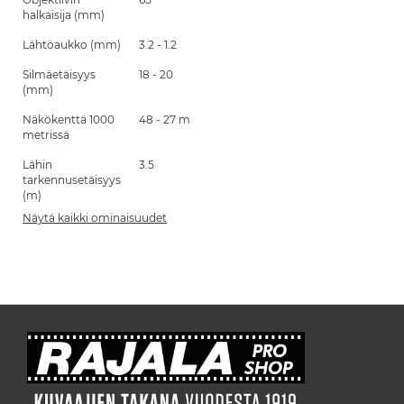
halkaisija (mm)
Lähtöaukko (mm)
3.2 - 1.2
Silmäetäisyys
18 - 20
(mm)
Näkökenttä 1000
48 - 27 m
metrissä
Lähin
3.5
tarkennusetäisyys
(m)
Näytä kaikki ominaisuudet