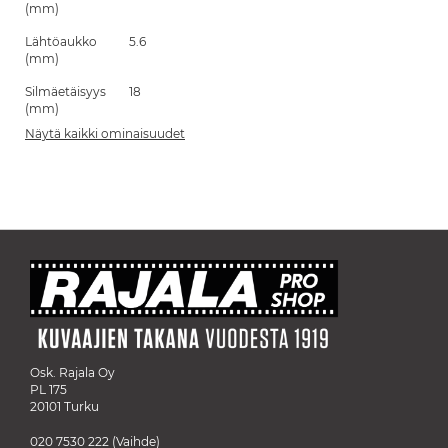
(mm)
Lähtöaukko
5.6
(mm)
Silmäetäisyys
18
(mm)
Näytä kaikki ominaisuudet
Osk. Rajala Oy
PL 175
20101 Turku
020 7530 222
(Vaihde)