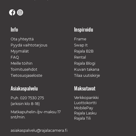
Info
Inspiroidu
Ota yhteyttä
Frame
Pyydä vaihtotarjous
Swap It
Myymälät
Rajala B2B
FAQ
Rental
Meille töihin
Rajala Blogi
Toimitusehdot
Kuvan takana
Tietosuojaseloste
Tilaa uutiskirje
Asiakaspalvelu
Maksutavat
Verkkopankki
Puh.
020 7530 275
Luottokortti
(arkisin klo 8-18)
MobilePay
Matkapuhelin-/pv-maksu 17
Rajala Lasku
snt/min.
Rajala Tili
asiakaspalvelu@rajalacamera.fi