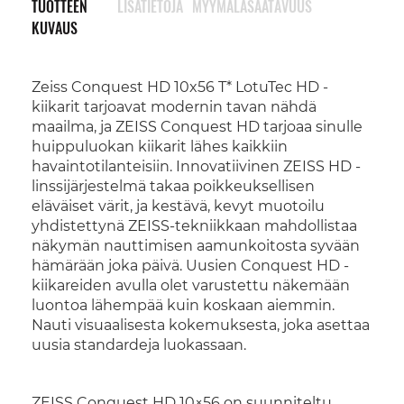
TUOTTEEN
LISÄTIETOJA
MYYMÄLÄSAATAVUUS
KUVAUS
Zeiss Conquest HD 10x56 T* LotuTec HD -
kiikarit tarjoavat modernin tavan nähdä
maailma, ja ZEISS Conquest HD tarjoaa sinulle
huippuluokan kiikarit lähes kaikkiin
havaintotilanteisiin. Innovatiivinen ZEISS HD -
linssijärjestelmä takaa poikkeuksellisen
eläväiset värit, ja kestävä, kevyt muotoilu
yhdistettynä ZEISS-tekniikkaan mahdollistaa
näkymän nauttimisen aamunkoitosta syvään
hämärään joka päivä. Uusien Conquest HD -
kiikareiden avulla olet varustettu näkemään
luontoa lähempää kuin koskaan aiemmin.
Nauti visuaalisesta kokemuksesta, joka asettaa
uusia standardeja luokassaan.
ZEISS Conquest HD 10×56 on suunniteltu