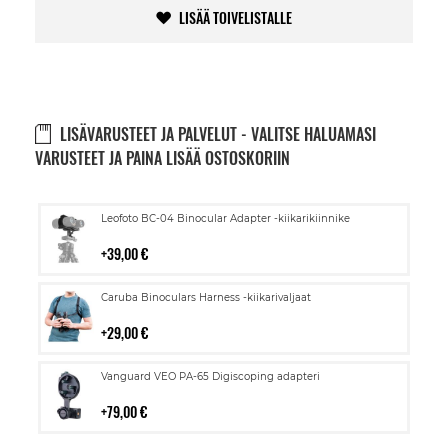
LISÄÄ TOIVELISTALLE
LISÄVARUSTEET JA PALVELUT - VALITSE HALUAMASI
VARUSTEET JA PAINA LISÄÄ OSTOSKORIIN
Lisää
Leofoto BC-04 Binocular Adapter -kiikarikiinnike
ostoskoriin
39,00 €
Lisää
Caruba Binoculars Harness -kiikarivaljaat
ostoskoriin
29,00 €
Lisää
Vanguard VEO PA-65 Digiscoping adapteri
ostoskoriin
79,00 €