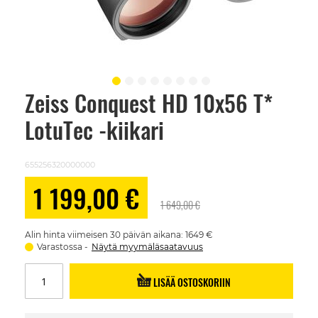
Zeiss Conquest HD 10x56 T*
Skip
to
LotuTec -kiikari
the
beginning
of
the
655256320000000
images
gallery
Alennushinta
1 199,00 €
1 649,00 €
Alin hinta viimeisen 30 päivän aikana: 1649 €
Varastossa
Näytä myymäläsaatavuus
LISÄÄ OSTOSKORIIN