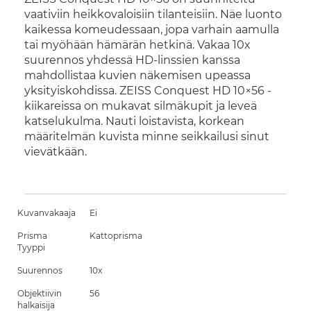
vaativiin heikkovaloisiin tilanteisiin. Näe luonto
kaikessa komeudessaan, jopa varhain aamulla
tai myöhään hämärän hetkinä. Vakaa 10x
suurennos yhdessä HD-linssien kanssa
mahdollistaa kuvien näkemisen upeassa
yksityiskohdissa. ZEISS Conquest HD 10×56 -
kiikareissa on mukavat silmäkupit ja leveä
katselukulma. Nauti loistavista, korkean
määritelmän kuvista minne seikkailusi sinut
vievätkään.
Kuvanvakaaja
Ei
Prisma
Kattoprisma
Tyyppi
Suurennos
10x
Objektiivin
56
halkaisija