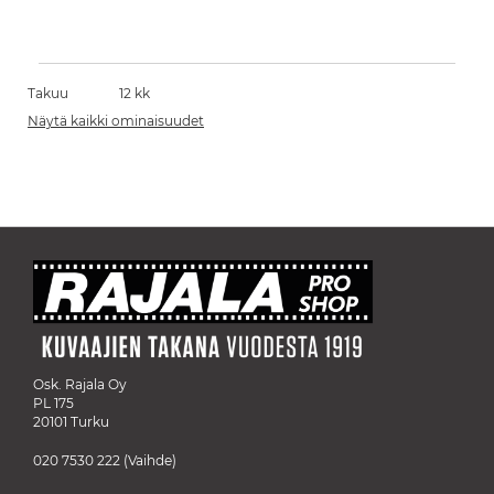
Takuu
12 kk
Näytä kaikki ominaisuudet
Osk. Rajala Oy
PL 175
20101 Turku
020 7530 222
(Vaihde)