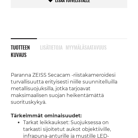
LISÄÄ TOIVELISTALLE
TUOTTEEN
LISÄTIETOJA
MYYMÄLÄSAATAVUUS
KUVAUS
Paranna ZEISS Secacam -riistakameroidesi
turvallisuutta erityisesti niille suunnitelluilla
metallisuojuksilla, jotka tarjoavat
maksimaalisen suojan heikentämättä
suorituskykyä.
Tärkeimmät ominaisuudet:
Tarkat leikkaukset: Suojuksessa on
tarkasti sijoitetut aukot objektiiville,
infrapuna-anturille ja mustille LED-