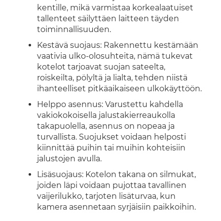
kentille, mikä varmistaa korkealaatuiset
tallenteet säilyttäen laitteen täyden
toiminnallisuuden.
Kestävä suojaus: Rakennettu kestämään
vaativia ulko-olosuhteita, nämä tukevat
kotelot tarjoavat suojan sateelta,
roiskeilta, pölyltä ja lialta, tehden niistä
ihanteelliset pitkäaikaiseen ulkokäyttöön.
Helppo asennus: Varustettu kahdella
vakiokokoisella jalustakierreaukolla
takapuolella, asennus on nopeaa ja
turvallista. Suojukset voidaan helposti
kiinnittää puihin tai muihin kohteisiin
jalustojen avulla.
Lisäsuojaus: Kotelon takana on silmukat,
joiden läpi voidaan pujottaa tavallinen
vaijerilukko, tarjoten lisäturvaa, kun
kamera asennetaan syrjäisiin paikkoihin.