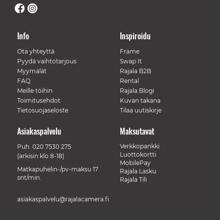
Info
Inspiroidu
Ota yhteyttä
Frame
Pyydä vaihtotarjous
Swap It
Myymälät
Rajala B2B
FAQ
Rental
Meille töihin
Rajala Blogi
Toimitusehdot
Kuvan takana
Tietosuojaseloste
Tilaa uutiskirje
Asiakaspalvelu
Maksutavat
Verkkopankki
Puh.
020 7530 275
Luottokortti
(arkisin klo 8-18)
MobilePay
Matkapuhelin-/pv-maksu 17
Rajala Lasku
snt/min.
Rajala Tili
asiakaspalvelu@rajalacamera.fi