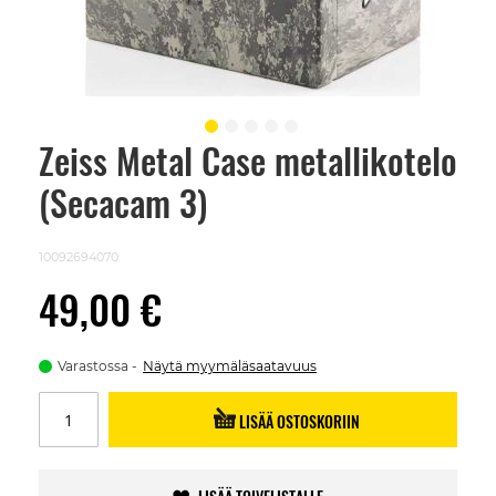
Zeiss Metal Case metallikotelo
Skip
to
(Secacam 3)
the
beginning
of
the
10092694070
images
gallery
49,00 €
Varastossa
Näytä myymäläsaatavuus
LISÄÄ OSTOSKORIIN