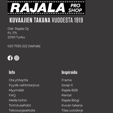
Osk. Rajala Oy
PL 175
20101 Turku
020 7530 222
(Vaihde)
Info
Inspiroidu
Ota yhteyttä
Frame
Pyydä vaihtotarjous
Swap It
Myymälät
Rajala B2B
FAQ
Rental
Meille töihin
Rajala Blogi
Toimitusehdot
Kuvan takana
Tietosuojaseloste
Tilaa uutiskirje