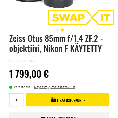
Zeiss Otus 85mm f/1.4 ZF.2 -
Skip
to
objektiivi, Nikon F KÄYTETTY
the
beginning
of
the
VL_003_229102676
images
gallery
1 799,00 €
Varastossa
Näytä myymäläsaatavuus
LISÄÄ OSTOSKORIIN