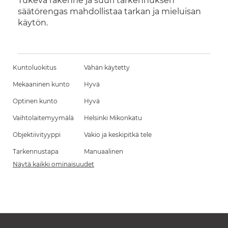
Tukeva rakenne ja suuri tarkennuksen
säätörengas mahdollistaa tarkan ja mieluisan
käytön.
Kuntoluokitus
Vähän käytetty
Mekaaninen kunto
Hyvä
Optinen kunto
Hyvä
Vaihtolaitemyymälä
Helsinki Mikonkatu
Objektiivityyppi
Vakio ja keskipitkä tele
Tarkennustapa
Manuaalinen
Näytä kaikki ominaisuudet