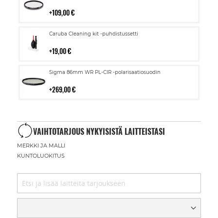
ostoskoriin
109,00 €
Lisää
Caruba Cleaning kit -puhdistussetti
ostoskoriin
19,00 €
Lisää
Sigma 86mm WR PL-CIR -polarisaatiosuodin
ostoskoriin
269,00 €
VAIHTOTARJOUS NYKYISISTÄ LAITTEISTASI
MERKKI JA MALLI
KUNTOLUOKITUS