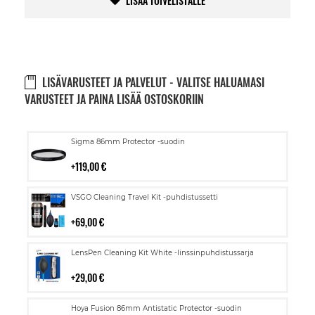
LISÄÄ TOIVELISTALLE
LISÄVARUSTEET JA PALVELUT - VALITSE HALUAMASI
VARUSTEET JA PAINA LISÄÄ OSTOSKORIIN
Lisää
Sigma 86mm Protector -suodin
ostoskoriin
119,00 €
Lisää
VSGO Cleaning Travel Kit -puhdistussetti
ostoskoriin
69,00 €
Lisää
LensPen Cleaning Kit White -linssinpuhdistussarja
ostoskoriin
29,00 €
Lisää
Hoya Fusion 86mm Antistatic Protector -suodin