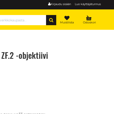
Kirjaudu sisään
Luo käyttäjätunnus
HAE
Muistilista
Ostoskori
F.2 -objektiivi