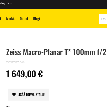
teyttä ››
t
Merkit
Outlet
Blogi
Hae
Zeiss Macro-Planar T* 100mm f/2 Z
15E32Z1771846
1 649,00 €
LISÄÄ TOIVELISTALLE