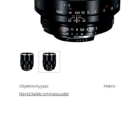
Skip
to
the
Objektiivityyppi
Makro
beginning
Näytä kaikki ominaisuudet
of
the
images
gallery