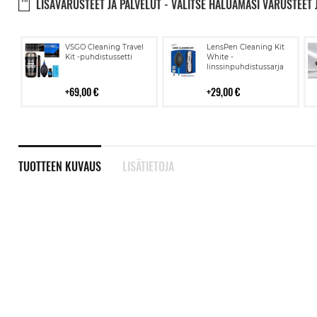
LISÄVARUSTEET JA PALVELUT - VALITSE HALUAMASI VARUSTEET 
Lisää
Lisää
VSGO Cleaning Travel
LensPen Cleaning Kit
ostoskoriin
ostoskoriin
Kit -puhdistussetti
White -
linssinpuhdistussarja
69,00 €
29,00 €
TUOTTEEN KUVAUS
LISÄTIETOJA