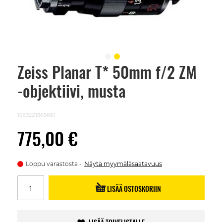
Zeiss Planar T* 50mm f/2 ZM
Skip
to
-objektiivi, musta
the
beginning
of
the
15E32Z1365661
images
gallery
775,00 €
Loppu varastosta
Näytä myymäläsaatavuus
LISÄÄ OSTOSKORIIN