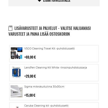
LISÄÄ TOIVELISTALLE
LISÄVARUSTEET JA PALVELUT - VALITSE HALUAMASI
VARUSTEET JA PAINA LISÄÄ OSTOSKORIIN
Lisää
VSGO Cleaning Travel Kit -puhdistussetti
ostoskoriin
69,00 €
Lisää
LensPen Cleaning Kit White -linssinpuhdistussarja
ostoskoriin
29,00 €
Lisää
Sigma mikrokuituliina 30x30cm
ostoskoriin
15,00 €
Lisää
Caruba Cleaning kit -puhdistussetti