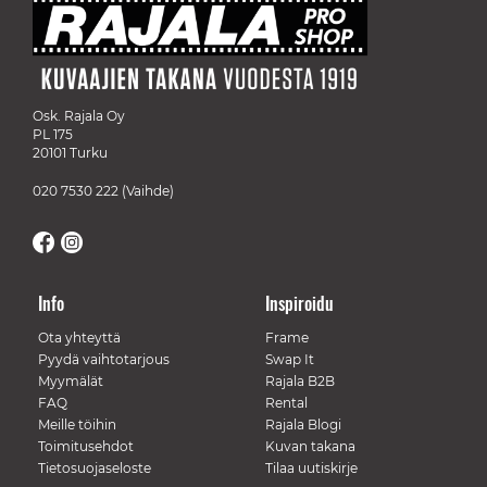
Osk. Rajala Oy
PL 175
20101 Turku
020 7530 222
(Vaihde)
Info
Inspiroidu
Ota yhteyttä
Frame
Pyydä vaihtotarjous
Swap It
Myymälät
Rajala B2B
FAQ
Rental
Meille töihin
Rajala Blogi
Toimitusehdot
Kuvan takana
Tietosuojaseloste
Tilaa uutiskirje