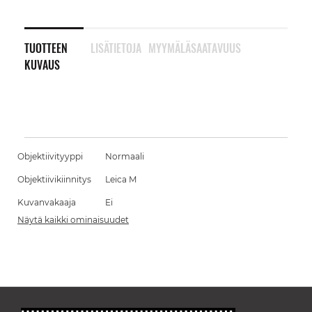
TUOTTEEN
LISÄTIETOJA
MYYMÄLÄSAATAVUUS
KUVAUS
Objektiivityyppi
Normaali
Objektiivikiinnitys
Leica M
Kuvanvakaaja
Ei
Näytä kaikki ominaisuudet