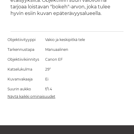
etäisyyksiltä. Objektiivin suuri valovoima
tarjoaa loistavan "bokeh"-arvon, joka tulee
hyvin esiin kuvan epäterävyysalueella.
Objektiivityyppi
Vakio ja keskipitkä tele
Tarkennustapa
Manuaalinen
Objektiivikiinnitys
Canon EF
Katselukulma
29°
Kuvanvakaaja
Ei
Suurin aukko
f/1.4
Näytä kaikki ominaisuudet