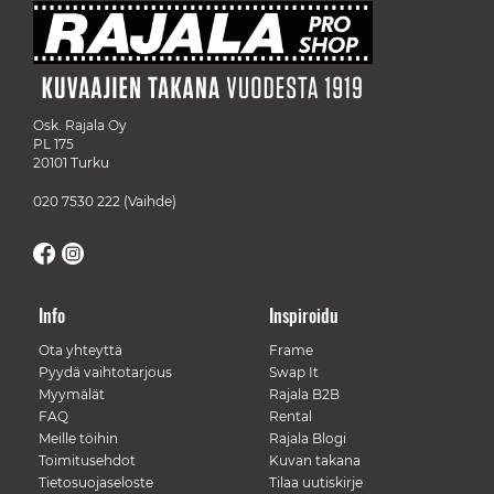
Osk. Rajala Oy
PL 175
20101 Turku
020 7530 222
(Vaihde)
Info
Inspiroidu
Ota yhteyttä
Frame
Pyydä vaihtotarjous
Swap It
Myymälät
Rajala B2B
FAQ
Rental
Meille töihin
Rajala Blogi
Toimitusehdot
Kuvan takana
Tietosuojaseloste
Tilaa uutiskirje