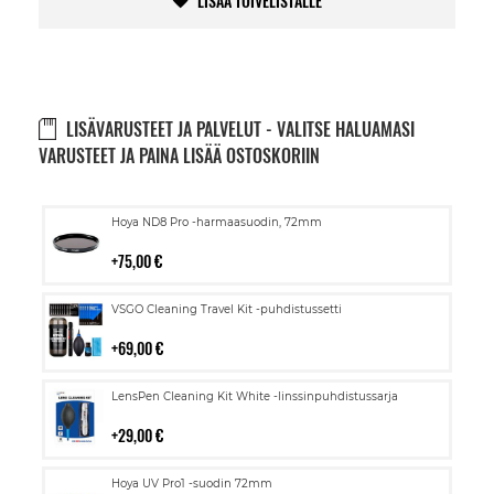
LISÄÄ TOIVELISTALLE
LISÄVARUSTEET JA PALVELUT - VALITSE HALUAMASI
VARUSTEET JA PAINA LISÄÄ OSTOSKORIIN
Lisää
Hoya ND8 Pro -harmaasuodin, 72mm
ostoskoriin
75,00 €
Lisää
VSGO Cleaning Travel Kit -puhdistussetti
ostoskoriin
69,00 €
Lisää
LensPen Cleaning Kit White -linssinpuhdistussarja
ostoskoriin
29,00 €
Lisää
Hoya UV Pro1 -suodin 72mm