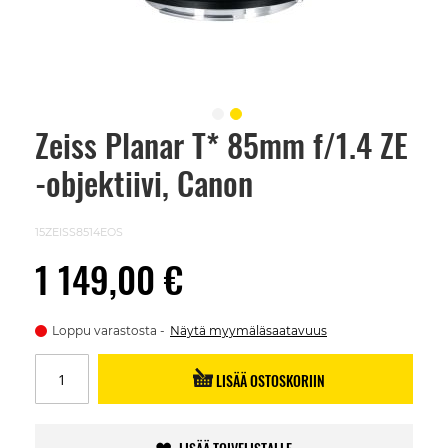
Zeiss Planar T* 85mm f/1.4 ZE
Skip
to
-objektiivi, Canon
the
beginning
of
the
15ZEISS8514EOS
images
gallery
1 149,00 €
Loppu varastosta
Näytä myymäläsaatavuus
LISÄÄ OSTOSKORIIN