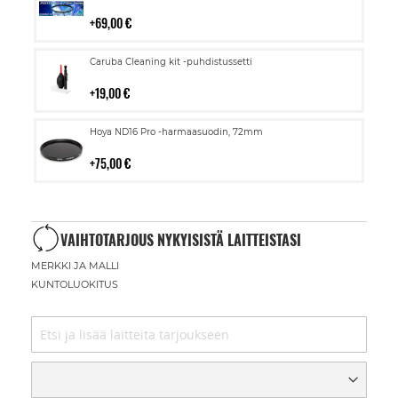
ostoskoriin
69,00 €
Lisää
Caruba Cleaning kit -puhdistussetti
ostoskoriin
19,00 €
Lisää
Hoya ND16 Pro -harmaasuodin, 72mm
ostoskoriin
75,00 €
VAIHTOTARJOUS NYKYISISTÄ LAITTEISTASI
MERKKI JA MALLI
KUNTOLUOKITUS