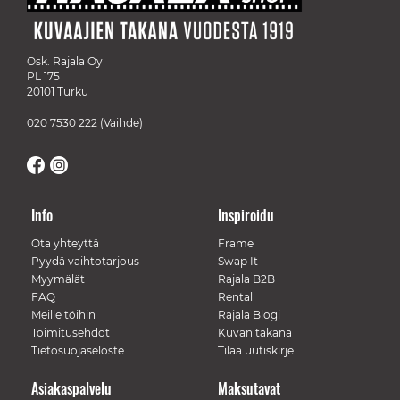
Osk. Rajala Oy
PL 175
20101 Turku
020 7530 222
(Vaihde)
Info
Inspiroidu
Ota yhteyttä
Frame
Pyydä vaihtotarjous
Swap It
Myymälät
Rajala B2B
FAQ
Rental
Meille töihin
Rajala Blogi
Toimitusehdot
Kuvan takana
Tietosuojaseloste
Tilaa uutiskirje
Asiakaspalvelu
Maksutavat