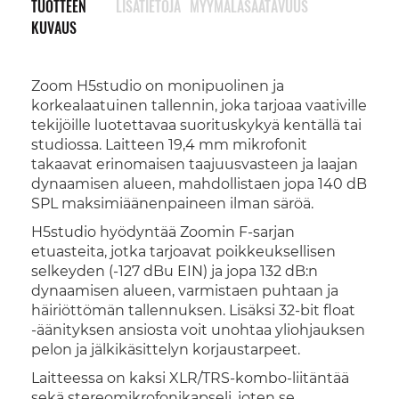
TUOTTEEN
LISÄTIETOJA
MYYMÄLÄSAATAVUUS
KUVAUS
Zoom H5studio on monipuolinen ja
korkealaatuinen tallennin, joka tarjoaa vaativille
tekijöille luotettavaa suorituskykyä kentällä tai
studiossa. Laitteen 19,4 mm mikrofonit
takaavat erinomaisen taajuusvasteen ja laajan
dynaamisen alueen, mahdollistaen jopa 140 dB
SPL maksimiäänenpaineen ilman säröä.
H5studio hyödyntää Zoomin F-sarjan
etuasteita, jotka tarjoavat poikkeuksellisen
selkeyden (-127 dBu EIN) ja jopa 132 dB:n
dynaamisen alueen, varmistaen puhtaan ja
häiriöttömän tallennuksen. Lisäksi 32-bit float
-äänityksen ansiosta voit unohtaa yliohjauksen
pelon ja jälkikäsittelyn korjaustarpeet.
Laitteessa on kaksi XLR/TRS-kombo-liitäntää
sekä stereomikrofonikapseli, joten se