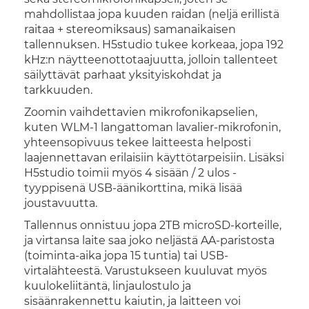
mahdollistaa jopa kuuden raidan (neljä erillistä
raitaa + stereomiksaus) samanaikaisen
tallennuksen. H5studio tukee korkeaa, jopa 192
kHz:n näytteenottotaajuutta, jolloin tallenteet
säilyttävät parhaat yksityiskohdat ja
tarkkuuden.
Zoomin vaihdettavien mikrofonikapselien,
kuten WLM-1 langattoman lavalier-mikrofonin,
yhteensopivuus tekee laitteesta helposti
laajennettavan erilaisiin käyttötarpeisiin. Lisäksi
H5studio toimii myös 4 sisään / 2 ulos -
tyyppisenä USB-äänikorttina, mikä lisää
joustavuutta.
Tallennus onnistuu jopa 2TB microSD-korteille,
ja virtansa laite saa joko neljästä AA-paristosta
(toiminta-aika jopa 15 tuntia) tai USB-
virtalähteestä. Varustukseen kuuluvat myös
kuulokeliitäntä, linjaulostulo ja
sisäänrakennettu kaiutin, ja laitteen voi