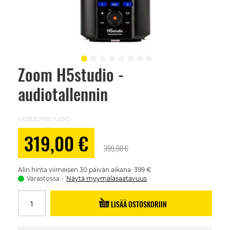
Zoom H5studio -
Skip
to
audiotallennin
the
beginning
of
the
10031ZOH5STUDIO
images
gallery
Alennushinta
319,00 €
399,00 €
Alin hinta viimeisen 30 päivän aikana: 399 €
Varastossa
Näytä myymäläsaatavuus
LISÄÄ OSTOSKORIIN