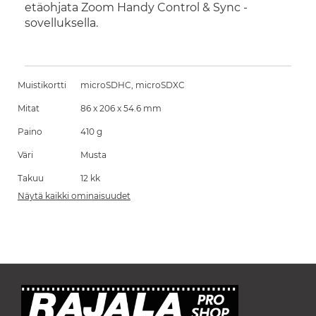
etäohjata Zoom Handy Control & Sync -
sovelluksella.
Muistikortti
microSDHC, microSDXC
Mitat
86 x 206 x 54.6 mm
Paino
410 g
Väri
Musta
Takuu
12 kk
Näytä kaikki ominaisuudet