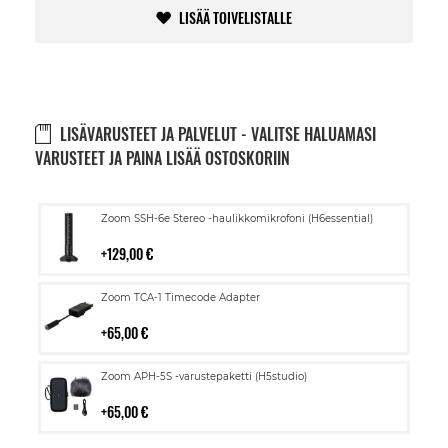
LISÄÄ TOIVELISTALLE
LISÄVARUSTEET JA PALVELUT - VALITSE HALUAMASI
VARUSTEET JA PAINA LISÄÄ OSTOSKORIIN
Lisää
Zoom SSH-6e Stereo -haulikkomikrofoni (H6essential)
ostoskoriin
129,00 €
Lisää
Zoom TCA-1 Timecode Adapter
ostoskoriin
65,00 €
Lisää
Zoom APH-5S -varustepaketti (H5studio)
ostoskoriin
65,00 €