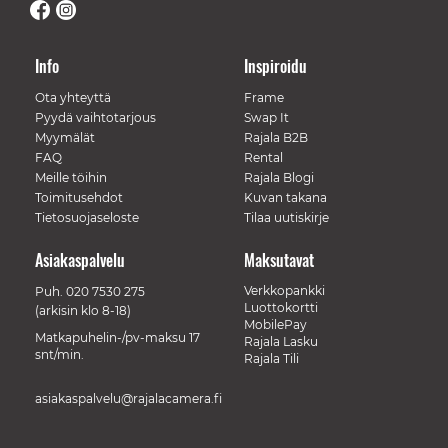
Info
Inspiroidu
Ota yhteyttä
Frame
Pyydä vaihtotarjous
Swap It
Myymälät
Rajala B2B
FAQ
Rental
Meille töihin
Rajala Blogi
Toimitusehdot
Kuvan takana
Tietosuojaseloste
Tilaa uutiskirje
Asiakaspalvelu
Maksutavat
Verkkopankki
Puh.
020 7530 275
Luottokortti
(arkisin klo 8-18)
MobilePay
Matkapuhelin-/pv-maksu 17
Rajala Lasku
snt/min.
Rajala Tili
asiakaspalvelu@rajalacamera.fi