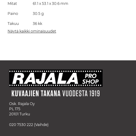
Mitat
61.1 x 53.1 x 30.6 mm
Paino
30.5 g
Takuu
36 kk
Näytä kaikki ominaisuudet
Osk. Rajala Oy
PL 175
20101 Turku
020 7530 222
(Vaihde)