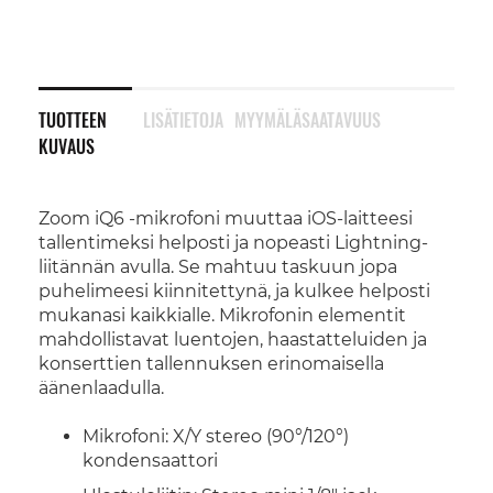
TUOTTEEN
LISÄTIETOJA
MYYMÄLÄSAATAVUUS
KUVAUS
Zoom iQ6 -mikrofoni muuttaa iOS-laitteesi
tallentimeksi helposti ja nopeasti Lightning-
liitännän avulla. Se mahtuu taskuun jopa
puhelimeesi kiinnitettynä, ja kulkee helposti
mukanasi kaikkialle. Mikrofonin elementit
mahdollistavat luentojen, haastatteluiden ja
konserttien tallennuksen erinomaisella
äänenlaadulla.
Mikrofoni: X/Y stereo (90°/120°)
kondensaattori