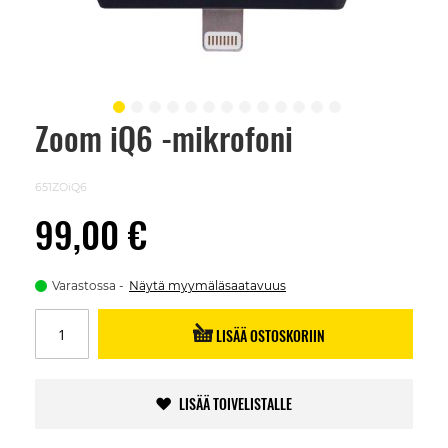
Zoom iQ6 -mikrofoni
Skip
to
the
beginning
651ZOiQ6
of
the
99,00 €
images
gallery
Varastossa
Näytä myymäläsaatavuus
LISÄÄ OSTOSKORIIN
LISÄÄ TOIVELISTALLE