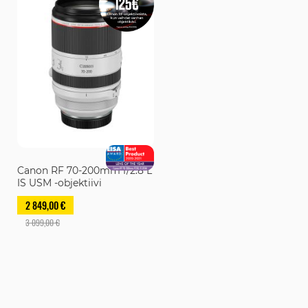
Canon RF 70-200mm f/2.8 L
IS USM -objektiivi
2 849,00 €
3 099,00 €