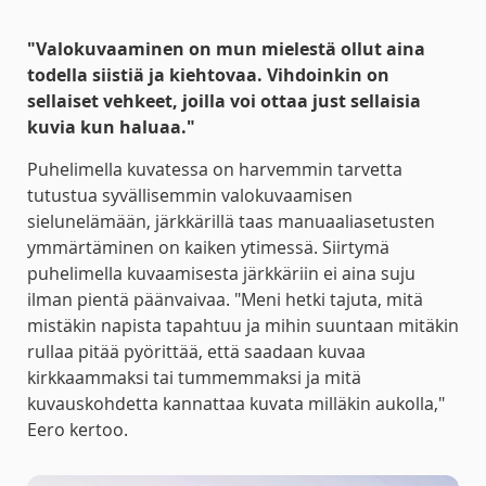
"Valokuvaaminen on mun mielestä ollut aina
todella siistiä ja kiehtovaa. Vihdoinkin on
sellaiset vehkeet, joilla voi ottaa just sellaisia
kuvia kun haluaa."
Puhelimella kuvatessa on harvemmin tarvetta
tutustua syvällisemmin valokuvaamisen
sielunelämään, järkkärillä taas manuaaliasetusten
ymmärtäminen on kaiken ytimessä. Siirtymä
puhelimella kuvaamisesta järkkäriin ei aina suju
ilman pientä päänvaivaa. "Meni hetki tajuta, mitä
mistäkin napista tapahtuu ja mihin suuntaan mitäkin
rullaa pitää pyörittää, että saadaan kuvaa
kirkkaammaksi tai tummemmaksi ja mitä
kuvauskohdetta kannattaa kuvata milläkin aukolla,"
Eero kertoo.