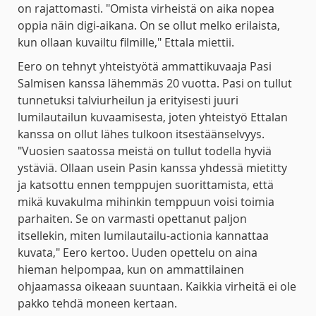
on rajattomasti. "Omista virheistä on aika nopea
oppia näin digi-aikana. On se ollut melko erilaista,
kun ollaan kuvailtu filmille," Ettala miettii.
Eero on tehnyt yhteistyötä ammattikuvaaja Pasi
Salmisen kanssa lähemmäs 20 vuotta. Pasi on tullut
tunnetuksi talviurheilun ja erityisesti juuri
lumilautailun kuvaamisesta, joten yhteistyö Ettalan
kanssa on ollut lähes tulkoon itsestäänselvyys.
"Vuosien saatossa meistä on tullut todella hyviä
ystäviä. Ollaan usein Pasin kanssa yhdessä mietitty
ja katsottu ennen temppujen suorittamista, että
mikä kuvakulma mihinkin temppuun voisi toimia
parhaiten. Se on varmasti opettanut paljon
itsellekin, miten lumilautailu-actionia kannattaa
kuvata," Eero kertoo. Uuden opettelu on aina
hieman helpompaa, kun on ammattilainen
ohjaamassa oikeaan suuntaan. Kaikkia virheitä ei ole
pakko tehdä moneen kertaan.