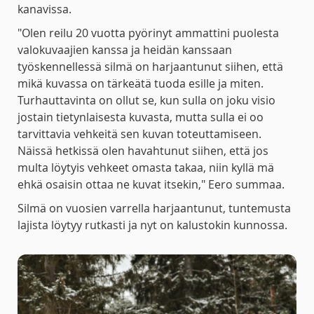
kanavissa.
"Olen reilu 20 vuotta pyörinyt ammattini puolesta
valokuvaajien kanssa ja heidän kanssaan
työskennellessä silmä on harjaantunut siihen, että
mikä kuvassa on tärkeätä tuoda esille ja miten.
Turhauttavinta on ollut se, kun sulla on joku visio
jostain tietynlaisesta kuvasta, mutta sulla ei oo
tarvittavia vehkeitä sen kuvan toteuttamiseen.
Näissä hetkissä olen havahtunut siihen, että jos
multa löytyis vehkeet omasta takaa, niin kyllä mä
ehkä osaisin ottaa ne kuvat itsekin," Eero summaa.
Silmä on vuosien varrella harjaantunut, tuntemusta
lajista löytyy rutkasti ja nyt on kalustokin kunnossa.