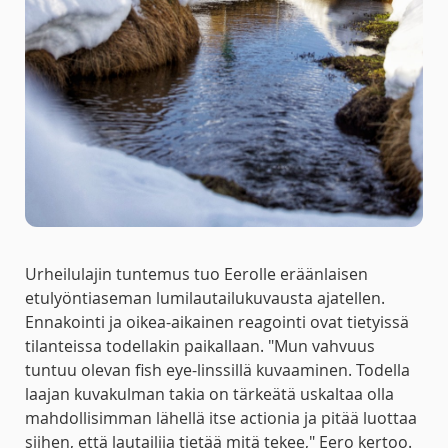
Urheilulajin tuntemus tuo Eerolle eräänlaisen
etulyöntiaseman lumilautailukuvausta ajatellen.
Ennakointi ja oikea-aikainen reagointi ovat tietyissä
tilanteissa todellakin paikallaan. "Mun vahvuus
tuntuu olevan fish eye-linssillä kuvaaminen. Todella
laajan kuvakulman takia on tärkeätä uskaltaa olla
mahdollisimman lähellä itse actionia ja pitää luottaa
siihen, että lautailija tietää mitä tekee," Eero kertoo.