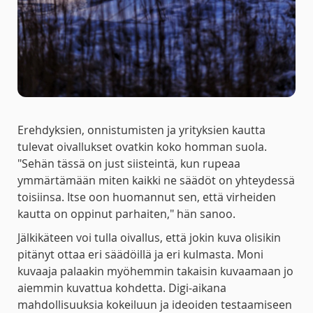
Erehdyksien, onnistumisten ja yrityksien kautta
tulevat oivallukset ovatkin koko homman suola.
"Sehän tässä on just siisteintä, kun rupeaa
ymmärtämään miten kaikki ne säädöt on yhteydessä
toisiinsa. Itse oon huomannut sen, että virheiden
kautta on oppinut parhaiten," hän sanoo.
Jälkikäteen voi tulla oivallus, että jokin kuva olisikin
pitänyt ottaa eri säädöillä ja eri kulmasta. Moni
kuvaaja palaakin myöhemmin takaisin kuvaamaan jo
aiemmin kuvattua kohdetta. Digi-aikana
mahdollisuuksia kokeiluun ja ideoiden testaamiseen