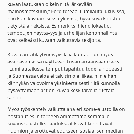
kuvan laatukaan oikein riitä järkevään
mainosmatskuun," Eero toteaa. Lumilautailukuvissa,
niin kuin kuvaamisessa yleensä, hyvä kuva koostuu
tietyistä aineksista. Esimerkiksi hieno lokaatio,
temppujen näyttävyys ja urheilijan kehonhallinta
ovat selkeästi kuvaan vaikuttavia tekijöitä.
Kuvaajan vihkiytyneisyys lajia kohtaan on myös
avainasemassa näyttävän kuvan aikaansaamiseksi.
"Lumilautailussa temput tapahtuu todella nopeasti
ja Suomessa valoa ei talvisin ole liikaa, niin eihän
kännykän valovoima yksinkertaisesti riitä kunnolla
pysäyttämään action-kuvaa keskitalvella," Ettala
sanoo.
Myös työskentely vaikuttajana eri some-alustoilla on
nostanut esiin tarpeen ammattimaisemmalle
kuvauskalustolle. Laadukkaat kuvat kiinnittävät
huomion ja erottuvat edukseen sosiaalisen median