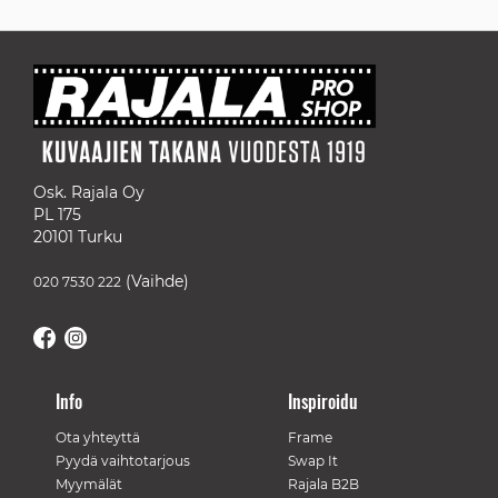
Osk. Rajala Oy
PL 175
20101 Turku
(Vaihde)
020 7530 222
Info
Inspiroidu
Ota yhteyttä
Frame
Pyydä vaihtotarjous
Swap It
Myymälät
Rajala B2B