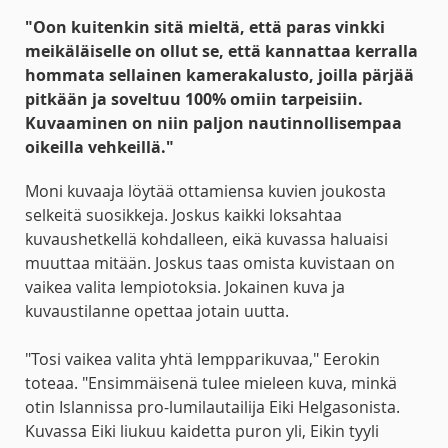
"Oon kuitenkin sitä mieltä, että paras vinkki
meikäläiselle on ollut se, että kannattaa kerralla
hommata sellainen kamerakalusto, joilla pärjää
pitkään ja soveltuu 100% omiin tarpeisiin.
Kuvaaminen on niin paljon nautinnollisempaa
oikeilla vehkeillä."
Moni kuvaaja löytää ottamiensa kuvien joukosta
selkeitä suosikkeja. Joskus kaikki loksahtaa
kuvaushetkellä kohdalleen, eikä kuvassa haluaisi
muuttaa mitään. Joskus taas omista kuvistaan on
vaikea valita lempiotoksia. Jokainen kuva ja
kuvaustilanne opettaa jotain uutta.
"Tosi vaikea valita yhtä lempparikuvaa," Eerokin
toteaa. "Ensimmäisenä tulee mieleen kuva, minkä
otin Islannissa pro-lumilautailija Eiki Helgasonista.
Kuvassa Eiki liukuu kaidetta puron yli, Eikin tyyli