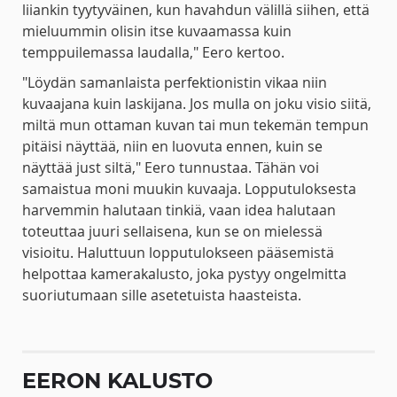
liiankin tyytyväinen, kun havahdun välillä siihen, että
mieluummin olisin itse kuvaamassa kuin
temppuilemassa laudalla," Eero kertoo.
"Löydän samanlaista perfektionistin vikaa niin
kuvaajana kuin laskijana. Jos mulla on joku visio siitä,
miltä mun ottaman kuvan tai mun tekemän tempun
pitäisi näyttää, niin en luovuta ennen, kuin se
näyttää just siltä," Eero tunnustaa. Tähän voi
samaistua moni muukin kuvaaja. Lopputuloksesta
harvemmin halutaan tinkiä, vaan idea halutaan
toteuttaa juuri sellaisena, kun se on mielessä
visioitu. Haluttuun lopputulokseen pääsemistä
helpottaa kamerakalusto, joka pystyy ongelmitta
suoriutumaan sille asetetuista haasteista.
EERON KALUSTO