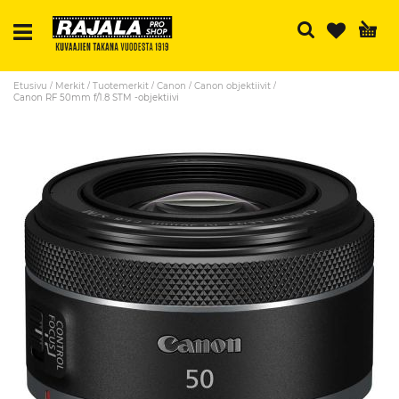
Ha
Etusivu
Merkit
Tuotemerkit
Canon
Canon objektiivit
Canon RF 50mm f/1.8 STM -objektiivi
Skip
to
the
end
of
the
images
gallery