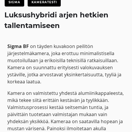
SIGMA
KAMERATESTI
Luksushybridi arjen hetkien
tallentamiseen
Sigma BF
on täyden kuvakoon peilitön
järjestelmäkamera, joka erottuu minimalistisella
muotoilullaan ja erikoisilla teknisillä ratkaisuillaan.
Kamera on suunnattu erityisesti valokuvauksen
ystäville, jotka arvostavat yksinkertaisuutta, tyyliä ja
korkeaa laatua.
Kamera on valmistettu yhdestä alumiinikappaleesta,
mikä tekee siitä erittäin kestävän ja tyylikkään.
Valmistusprosessi kestää seitsemän tuntia, ja
päivittäin tuotetaan valmistajan mukaan vain
yhdeksän yksikköä. Kameraa on saatavilla hopean ja
mustan värisenä. Painoksi ilmoitetaan akulla