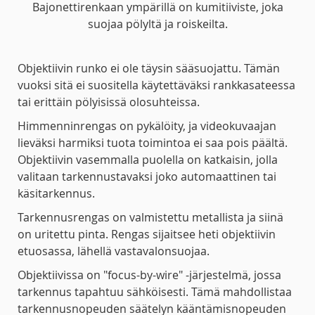
Bajonettirenkaan ympärillä on kumitiiviste, joka
suojaa pölyltä ja roiskeilta.
Objektiivin runko ei ole täysin sääsuojattu. Tämän
vuoksi sitä ei suositella käytettäväksi rankkasateessa
tai erittäin pölyisissä olosuhteissa.
Himmenninrengas on pykälöity, ja videokuvaajan
lieväksi harmiksi tuota toimintoa ei saa pois päältä.
Objektiivin vasemmalla puolella on katkaisin, jolla
valitaan tarkennustavaksi joko automaattinen tai
käsitarkennus.
Tarkennusrengas on valmistettu metallista ja siinä
on uritettu pinta. Rengas sijaitsee heti objektiivin
etuosassa, lähellä vastavalonsuojaa.
Objektiivissa on "focus-by-wire" -järjestelmä, jossa
tarkennus tapahtuu sähköisesti. Tämä mahdollistaa
tarkennusnopeuden säätelyn kääntämisnopeuden