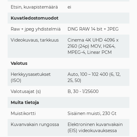
Etsin, kuvapistemäärä
ei
Kuvatiedostomuodot
Raw + jpeg yhdistelmiä
DNG RAW 14 bit + JPEG
Videokuvaus, tarkkuus
Cinema 4K UHD 4096 x
2160 (24p) MOV, H264,
MPEG-4, Linear PCM
Valotus
Herkkyysasetukset
Auto, 100 – 102 400 (6, 12,
(ISO)
25, 50)
Valotusajat (s)
B, 30 - 1/25600
Muita tietoja
Muistikortti
Sisäinen muisti, 230 Gt
Kuvanvakain rungossa
Elektroninen kuvanvakain
(EIS) videokuvauksessa