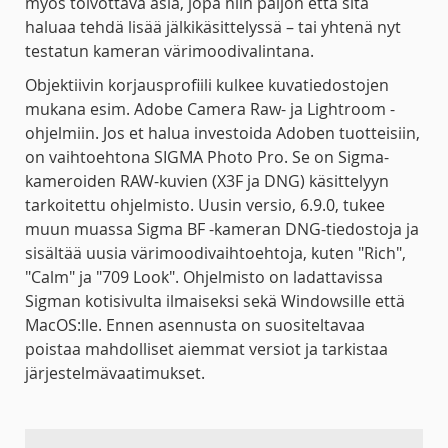
myös toivottava asia, jopa niin paljon että sitä
haluaa tehdä lisää jälkikäsittelyssä – tai yhtenä nyt
testatun kameran värimoodivalintana.
Objektiivin korjausprofiili kulkee kuvatiedostojen
mukana esim. Adobe Camera Raw- ja Lightroom -
ohjelmiin. Jos et halua investoida Adoben tuotteisiin,
on vaihtoehtona SIGMA Photo Pro. Se on Sigma-
kameroiden RAW-kuvien (X3F ja DNG) käsittelyyn
tarkoitettu ohjelmisto. Uusin versio, 6.9.0, tukee
muun muassa Sigma BF -kameran DNG-tiedostoja ja
sisältää uusia värimoodivaihtoehtoja, kuten "Rich",
"Calm" ja "709 Look". Ohjelmisto on ladattavissa
Sigman kotisivulta ilmaiseksi sekä Windowsille että
MacOS:lle. Ennen asennusta on suositeltavaa
poistaa mahdolliset aiemmat versiot ja tarkistaa
järjestelmävaatimukset.