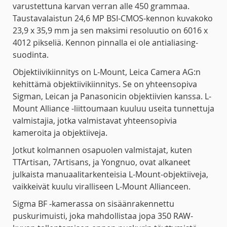
varustettuna karvan verran alle 450 grammaa.
Taustavalaistun 24,6 MP BSI-CMOS-kennon kuvakoko
23,9 x 35,9 mm ja sen maksimi resoluutio on 6016 x
4012 pikseliä. Kennon pinnalla ei ole antialiasing-
suodinta.
Objektiivikiinnitys on L-Mount, Leica Camera AG:n
kehittämä objektiivikiinnitys. Se on yhteensopiva
Sigman, Leican ja Panasonicin objektiivien kanssa. L-
Mount Alliance -liittoumaan kuuluu useita tunnettuja
valmistajia, jotka valmistavat yhteensopivia
kameroita ja objektiiveja.
Jotkut kolmannen osapuolen valmistajat, kuten
TTArtisan, 7Artisans, ja Yongnuo, ovat alkaneet
julkaista manuaalitarkenteisia L-Mount-objektiiveja,
vaikkeivät kuulu viralliseen L-Mount Allianceen.
Sigma BF -kamerassa on sisäänrakennettu
puskurimuisti, joka mahdollistaa jopa 350 RAW-