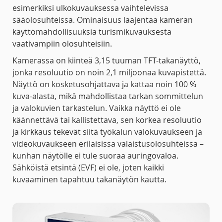
esimerkiksi ulkokuvauksessa vaihtelevissa
sääolosuhteissa. Ominaisuus laajentaa kameran
käyttömahdollisuuksia turismikuvauksesta
vaativampiin olosuhteisiin.
Kamerassa on kiinteä 3,15 tuuman TFT-takanäyttö,
jonka resoluutio on noin 2,1 miljoonaa kuvapistettä.
Näyttö on kosketusohjattava ja kattaa noin 100 %
kuva-alasta, mikä mahdollistaa tarkan sommittelun
ja valokuvien tarkastelun. Vaikka näyttö ei ole
käännettävä tai kallistettava, sen korkea resoluutio
ja kirkkaus tekevät siitä työkalun valokuvaukseen ja
videokuvaukseen erilaisissa valaistusolosuhteissa –
kunhan näytölle ei tule suoraa auringovaloa.
Sähköistä etsintä (EVF) ei ole, joten kaikki
kuvaaminen tapahtuu takanäytön kautta.