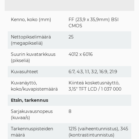
Kenno, koko (mm)
FF (23,9 x 35,9mm) BSI
CMOS
Nettopikselimäärä
25
(megapikseliä)
Suurin kuvatarkkuus
4012 x 6016
(pikseliä)
Kuvasuhteet
6:7, 4:3, 1:1, 3:2, 16:9, 21:9
Kuvanäyttö,
Kiinteä kosketusnäyttö,
koko/kuvapistemäärä
3,15" TFT LCD / 1 037 000
Etsin, tarkennus
Sarjakuvausnopeus
8
(kuvaa/s)
Tarkennuspisteiden
1215 (vaiheentunnistus), 345
määrä
(kontrastintunnistus)