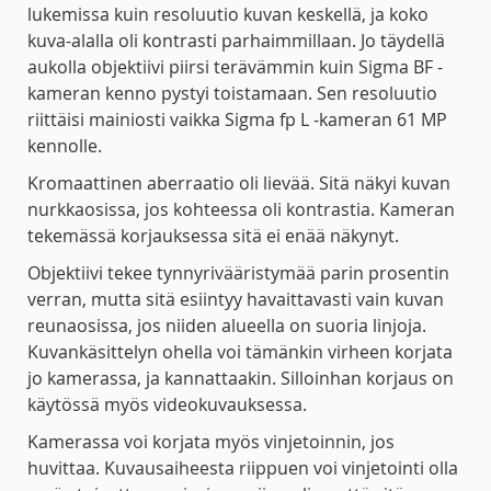
lukemissa kuin resoluutio kuvan keskellä, ja koko
kuva-alalla oli kontrasti parhaimmillaan. Jo täydellä
aukolla objektiivi piirsi terävämmin kuin Sigma BF -
kameran kenno pystyi toistamaan. Sen resoluutio
riittäisi mainiosti vaikka Sigma fp L -kameran 61 MP
kennolle.
Kromaattinen aberraatio oli lievää. Sitä näkyi kuvan
nurkkaosissa, jos kohteessa oli kontrastia. Kameran
tekemässä korjauksessa sitä ei enää näkynyt.
Objektiivi tekee tynnyrivääristymää parin prosentin
verran, mutta sitä esiintyy havaittavasti vain kuvan
reunaosissa, jos niiden alueella on suoria linjoja.
Kuvankäsittelyn ohella voi tämänkin virheen korjata
jo kamerassa, ja kannattaakin. Silloinhan korjaus on
käytössä myös videokuvauksessa.
Kamerassa voi korjata myös vinjetoinnin, jos
huvittaa. Kuvausaiheesta riippuen voi vinjetointi olla