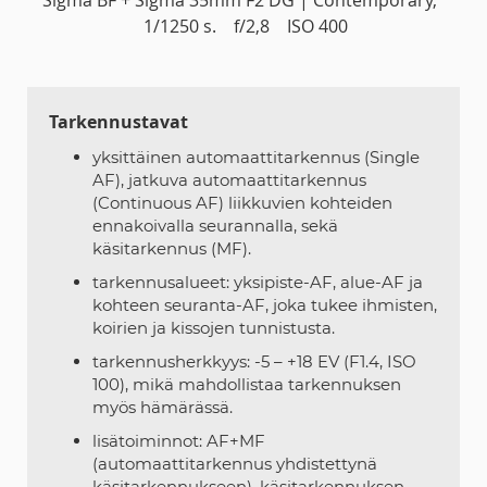
1/1250 s. f/2,8 ISO 400
Tarkennustavat
yksittäinen automaattitarkennus (Single
AF), jatkuva automaattitarkennus
(Continuous AF) liikkuvien kohteiden
ennakoivalla seurannalla, sekä
käsitarkennus (MF).
tarkennusalueet: yksipiste-AF, alue-AF ja
kohteen seuranta-AF, joka tukee ihmisten,
koirien ja kissojen tunnistusta.
tarkennusherkkyys: -5 – +18 EV (F1.4, ISO
100), mikä mahdollistaa tarkennuksen
myös hämärässä.
lisätoiminnot: AF+MF
(automaattitarkennus yhdistettynä
käsitarkennukseen), käsitarkennuksen