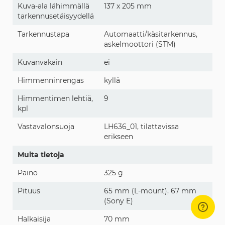
Kuva-ala lähimmällä
137 x 205 mm
tarkennusetäisyydellä
Tarkennustapa
Automaatti/käsitarkennus,
askelmoottori (STM)
Kuvanvakain
ei
Himmenninrengas
kyllä
Himmentimen lehtiä,
9
kpl
Vastavalonsuoja
LH636_01, tilattavissa
erikseen
Muita tietoja
Paino
325 g
Pituus
65 mm (L-mount), 67 mm
(Sony E)
Halkaisija
70 mm