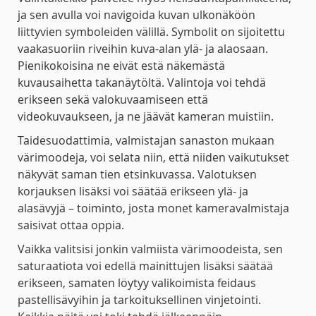
ja sen avulla voi navigoida kuvan ulkonäköön
liittyvien symboleiden välillä. Symbolit on sijoitettu
vaakasuoriin riveihin kuva-alan ylä- ja alaosaan.
Pienikokoisina ne eivät estä näkemästä
kuvausaihetta takanäytöltä. Valintoja voi tehdä
erikseen sekä valokuvaamiseen että
videokuvaukseen, ja ne jäävät kameran muistiin.
Taidesuodattimia, valmistajan sanaston mukaan
värimoodeja, voi selata niin, että niiden vaikutukset
näkyvät saman tien etsinkuvassa. Valotuksen
korjauksen lisäksi voi säätää erikseen ylä- ja
alasävyjä – toiminto, josta monet kameravalmistaja
saisivat ottaa oppia.
Vaikka valitsisi jonkin valmiista värimoodeista, sen
saturaatiota voi edellä mainittujen lisäksi säätää
erikseen, samaten löytyy valikoimista feidaus
pastellisävyihin ja tarkoituksellinen vinjetointi.