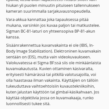
hiukan yli puolen minuutin pituiseen tallennukseen
kameran suurimmalla sarjakuvausnopeudella.
Vara-akkua kannattaa joka tapauksessa pitää
mukana, varsinkin jos kuvaa paljon tai matkustelee.
Sigman BC-81-laturi on yhteensopiva BP-81-akun
kanssa.
Sisäänrakennettua kuvanvakainta ei ole (IBIS, In-
Body Image Stabilization). Elektroninen kuvanvakain
sentään on (EIS), mutta vain videokuvaukseen.
Valokuvatessa ei Sigma BF:ssä siis ole minkäänlaista
kuvanvakautusta. Kuvien ottaminen käsivaralta,
erityisesti hämärässä tai pitkillä valotusajoilla, voi
olla haastavaa ilman vakainta. Käyttäjien on tällöin
tukeuduttava vaihtoehtoisiin kuvaustekniikoihin,
kuten jalustan käyttöön tai gimbal-käsikahvaan. Jos
käyttää objektiivia jossa on kuvanvakaaja, runko
luonnollisesti tukee sitä.