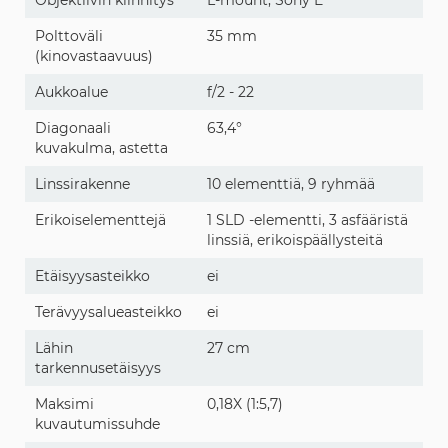
Objektiivin kiinnitys
L-mount, Sony E
Polttoväli
35 mm
(kinovastaavuus)
Aukkoalue
f/2 - 22
Diagonaali
63,4°
kuvakulma, astetta
Linssirakenne
10 elementtiä, 9 ryhmää
Erikoiselementtejä
1 SLD -elementti, 3 asfääristä
linssiä, erikoispäällysteitä
Etäisyysasteikko
ei
Terävyysalueasteikko
ei
Lähin
27 cm
tarkennusetäisyys
Maksimi
0,18X (1:5,7)
kuvautumissuhde