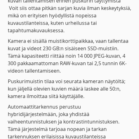
kuvan tallentamisen ennen puskurin täyttymistä
Voit siis ottaa pitkän sarjan kuvia ilman keskeytyksiä,
mikä on erityisen hyödyllistä nopeissa
kuvaustilanteissa, kuten urheilussa tai
tapahtumakuvauksessa.
Kamera ei sisällä muistikorttipaikkaa, vaan tallentaa
kuvat ja videot 230 GB:n sisäiseen SSD-muistiin.
Tämä kapasiteetti riittää noin 14 000 JPEG-kuvan, 4
300 pakkaamattoman RAW-kuvan tai 2,5 tunnin 6K-
videon tallentamiseen.
Puskurimuistin tilaa voi seurata kameran näytöltä;
kun jäljellä olevien kuvien määrä laskee alle 50:n,
kamera ilmoittaa siitä käyttäjälle.
Automaattitarkennus perustuu
hybridijärjestelmään, joka yhdistää
vaiheentunnistuksen ja kontrastintunnistuksen.
Tämä järjestelmä tarjoaa nopean ja tarkan
tarkennuksen erilaisissa kuvaustilanteissa