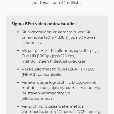
polttoväliltään 44-millistä.
Sigma BF:n video-ominaisuudet
6K-videotallennus: kamera tukee 6K-
tallennusta (6016 × 3384) jopa 30 kuvaa
sekunnissa.
4K ja Full HD: 4K-tallennus jopa 30 fps ja
Full HD (1080p) jopa 120 fps,
mahdollistaen hidastuskuvauksen.
Pakkausformaatit: tuki H.264- ja H.265
(HEVC) -pakkauksille.
Väriavaruus ja log-profiilit: L-Log-profiili
mahdollistaa laajan dynaamisen alueen ja
joustavan värimäärittelyn
jälkituotannossa.
Väriprofiilit: 13 sisäänrakennettua
värimoodia, kuten "Cinema", "709 Look" ja