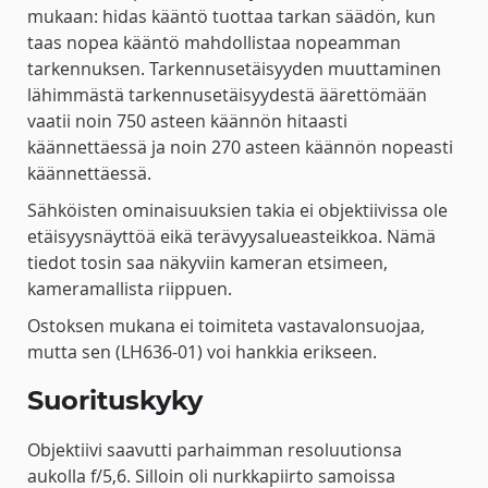
mukaan: hidas kääntö tuottaa tarkan säädön, kun
taas nopea kääntö mahdollistaa nopeamman
tarkennuksen. Tarkennusetäisyyden muuttaminen
lähimmästä tarkennusetäisyydestä äärettömään
vaatii noin 750 asteen käännön hitaasti
käännettäessä ja noin 270 asteen käännön nopeasti
käännettäessä.
Sähköisten ominaisuuksien takia ei objektiivissa ole
etäisyysnäyttöä eikä terävyysalueasteikkoa. Nämä
tiedot tosin saa näkyviin kameran etsimeen,
kameramallista riippuen.
Ostoksen mukana ei toimiteta vastavalonsuojaa,
mutta sen (LH636-01) voi hankkia erikseen.
Suorituskyky
Objektiivi saavutti parhaimman resoluutionsa
aukolla f/5,6. Silloin oli nurkkapiirto samoissa