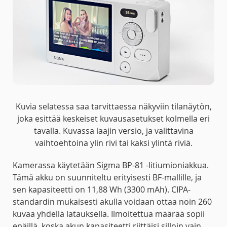
Kuvia selatessa saa tarvittaessa näkyviin tilanäytön,
joka esittää keskeiset kuvausasetukset kolmella eri
tavalla. Kuvassa laajin versio, ja valittavina
vaihtoehtoina ylin rivi tai kaksi ylintä riviä.
Kamerassa käytetään Sigma BP-81 -litiumioniakkua.
Tämä akku on suunniteltu erityisesti BF-mallille, ja
sen kapasiteetti on 11,88 Wh (3300 mAh). CIPA-
standardin mukaisesti akulla voidaan ottaa noin 260
kuvaa yhdellä latauksella. Ilmoitettua määrää sopii
epäillä, koska akun kapasiteetti riittäisi silloin vain