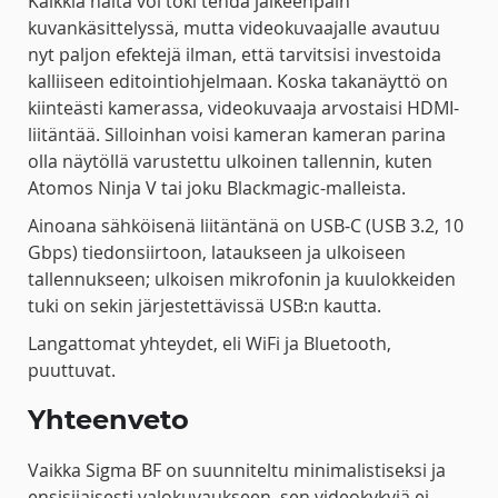
Kaikkia näitä voi toki tehdä jälkeenpäin
kuvankäsittelyssä, mutta videokuvaajalle avautuu
nyt paljon efektejä ilman, että tarvitsisi investoida
kalliiseen editointiohjelmaan. Koska takanäyttö on
kiinteästi kamerassa, videokuvaaja arvostaisi HDMI-
liitäntää. Silloinhan voisi kameran kameran parina
olla näytöllä varustettu ulkoinen tallennin, kuten
Atomos Ninja V tai joku Blackmagic-malleista.
Ainoana sähköisenä liitäntänä on USB-C (USB 3.2, 10
Gbps) tiedonsiirtoon, lataukseen ja ulkoiseen
tallennukseen; ulkoisen mikrofonin ja kuulokkeiden
tuki on sekin järjestettävissä USB:n kautta.
Langattomat yhteydet, eli WiFi ja Bluetooth,
puuttuvat.
Yhteenveto
Vaikka Sigma BF on suunniteltu minimalistiseksi ja
ensisijaisesti valokuvaukseen, sen videokykyjä ei