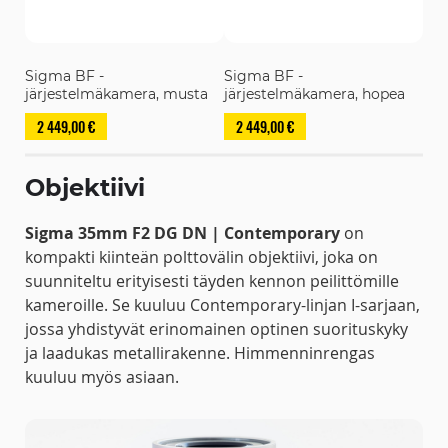
Sigma BF -
Sigma BF -
järjestelmäkamera, musta
järjestelmäkamera, hopea
2 449,00 €
2 449,00 €
Objektiivi
Sigma 35mm F2 DG DN | Contemporary
on
kompakti kiinteän polttovälin objektiivi, joka on
suunniteltu erityisesti täyden kennon peilittömille
kameroille. Se kuuluu Contemporary-linjan I-sarjaan,
jossa yhdistyvät erinomainen optinen suorituskyky
ja laadukas metallirakenne. Himmenninrengas
kuuluu myös asiaan.