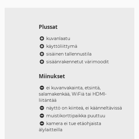
Plussat
kuvanlaatu
käyttöliittymä
sisäinen tallennustila
sisäänrakennetut värimoodit
Miinukset
ei kuvanvakainta, etsintä,
salamakenkää, WiFiä tai HDMI-
liitäntää
näyttö on kiinteä, ei käänneltävissä
muistikorttipaikka puuttuu
kamera ei tue etäohjaista
älylaitteilla