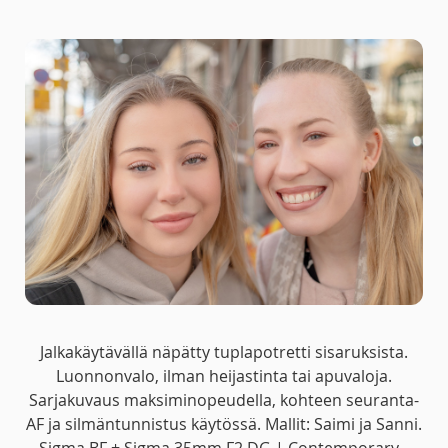
Jalkakäytävällä näpätty tuplapotretti sisaruksista.
Luonnonvalo, ilman heijastinta tai apuvaloja.
Sarjakuvaus maksiminopeudella, kohteen seuranta-
AF ja silmäntunnistus käytössä. Mallit: Saimi ja Sanni.
Sigma BF + Sigma 35mm F2 DG | Contemporary,