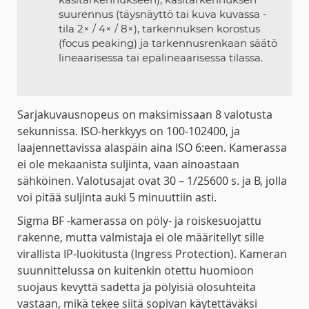
suurennus (täysnäyttö tai kuva kuvassa -
tila 2× / 4× / 8×), tarkennuksen korostus
(focus peaking) ja tarkennusrenkaan säätö
lineaarisessa tai epälineaarisessa tilassa.
Sarjakuvausnopeus on maksimissaan 8 valotusta
sekunnissa. ISO-herkkyys on 100-102400, ja
laajennettavissa alaspäin aina ISO 6:een. Kamerassa
ei ole mekaanista suljinta, vaan ainoastaan
sähköinen. Valotusajat ovat 30 – 1/25600 s. ja B, jolla
voi pitää suljinta auki 5 minuuttiin asti.
Sigma BF -kamerassa on pöly- ja roiskesuojattu
rakenne, mutta valmistaja ei ole määritellyt sille
virallista IP-luokitusta (Ingress Protection). Kameran
suunnittelussa on kuitenkin otettu huomioon
suojaus kevyttä sadetta ja pölyisiä olosuhteita
vastaan, mikä tekee siitä sopivan käytettäväksi