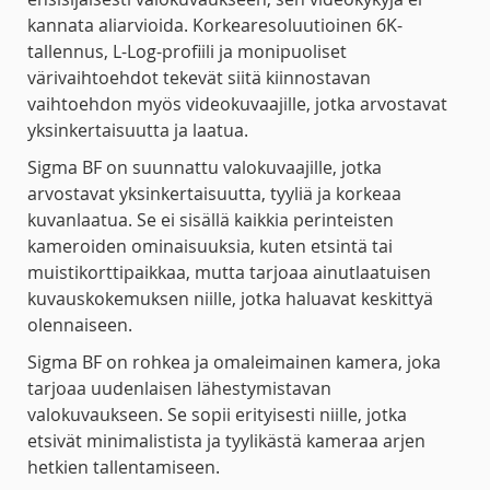
kannata aliarvioida. Korkearesoluutioinen 6K-
tallennus, L-Log-profiili ja monipuoliset
värivaihtoehdot tekevät siitä kiinnostavan
vaihtoehdon myös videokuvaajille, jotka arvostavat
yksinkertaisuutta ja laatua.
Sigma BF on suunnattu valokuvaajille, jotka
arvostavat yksinkertaisuutta, tyyliä ja korkeaa
kuvanlaatua. Se ei sisällä kaikkia perinteisten
kameroiden ominaisuuksia, kuten etsintä tai
muistikorttipaikkaa, mutta tarjoaa ainutlaatuisen
kuvauskokemuksen niille, jotka haluavat keskittyä
olennaiseen.
Sigma BF on rohkea ja omaleimainen kamera, joka
tarjoaa uudenlaisen lähestymistavan
valokuvaukseen. Se sopii erityisesti niille, jotka
etsivät minimalistista ja tyylikästä kameraa arjen
hetkien tallentamiseen.