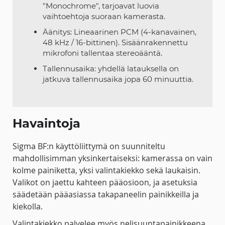
"Monochrome", tarjoavat luovia
vaihtoehtoja suoraan kamerasta.
Äänitys: Lineaarinen PCM (4-kanavainen,
48 kHz / 16-bittinen). Sisäänrakennettu
mikrofoni tallentaa stereoääntä.
Tallennusaika: yhdellä latauksella on
jatkuva tallennusaika jopa 60 minuuttia.
Havaintoja
Sigma BF:n käyttöliittymä on suunniteltu
mahdollisimman yksinkertaiseksi: kamerassa on vain
kolme painiketta, yksi valintakiekko sekä laukaisin.
Valikot on jaettu kahteen pääosioon, ja asetuksia
säädetään pääasiassa takapaneelin painikkeilla ja
kiekolla.
Valintakiekko palvelee myös nelisuuntapainikkeena,