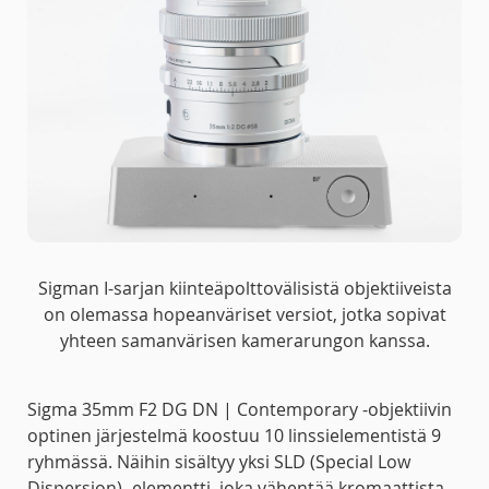
Sigman I-sarjan kiinteäpolttovälisistä objektiiveista
on olemassa hopeanväriset versiot, jotka sopivat
yhteen samanvärisen kamerarungon kanssa.
Sigma 35mm F2 DG DN | Contemporary -objektiivin
optinen järjestelmä koostuu 10 linssielementistä 9
ryhmässä. Näihin sisältyy yksi SLD (Special Low
Dispersion) -elementti, joka vähentää kromaattista