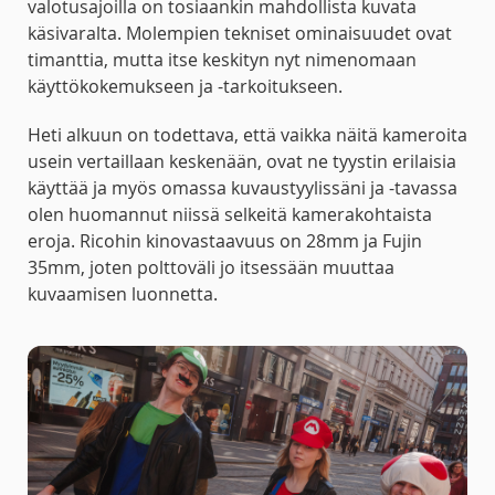
valotusajoilla on tosiaankin mahdollista kuvata
käsivaralta. Molempien tekniset ominaisuudet ovat
timanttia, mutta itse keskityn nyt nimenomaan
käyttökokemukseen ja -tarkoitukseen.
Heti alkuun on todettava, että vaikka näitä kameroita
usein vertaillaan keskenään, ovat ne tyystin erilaisia
käyttää ja myös omassa kuvaustyylissäni ja -tavassa
olen huomannut niissä selkeitä kamerakohtaista
eroja. Ricohin kinovastaavuus on 28mm ja Fujin
35mm, joten polttoväli jo itsessään muuttaa
kuvaamisen luonnetta.