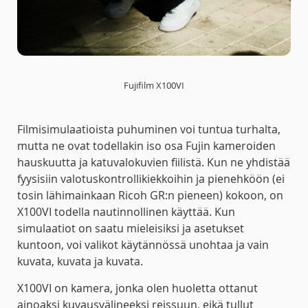
Fujifilm X100VI
Filmisimulaatioista puhuminen voi tuntua turhalta,
mutta ne ovat todellakin iso osa Fujin kameroiden
hauskuutta ja katuvalokuvien fiilistä. Kun ne yhdistää
fyysisiin valotuskontrollikiekkoihin ja pienehköön (ei
tosin lähimainkaan Ricoh GR:n pieneen) kokoon, on
X100VI todella nautinnollinen käyttää. Kun
simulaatiot on saatu mieleisiksi ja asetukset
kuntoon, voi valikot käytännössä unohtaa ja vain
kuvata, kuvata ja kuvata.
X100VI on kamera, jonka olen huoletta ottanut
ainoaksi kuvausvälineeksi reissuun, eikä tullut