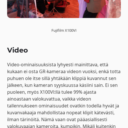
Fujifilm X100VI
Video
Video-ominaisuuksista lyhyesti mainittava, että
kukaan ei osta GR-kameraa videon vuoksi, enkä totta
puhuen ole itse sillä yhtäkään klippiä kuvannut sen
jälkeen, kun kameran syyskuussa käsiini sain. Ei sen
puoleen, myös X100VI:llä tulee 99% ajasta
ainoastaan valokuvattua, vaikka videon
tallennukseen ominaisuudet ovatkin todella hyvät ja
kuvanvakaaja mahdollistaa nopeat klipit kätevästi,
ilman tärinöitä. Nämä vaan ovat pääasiallisesti
valokuvaajan kameroita, kumpikin. Mikäli kuitenkin