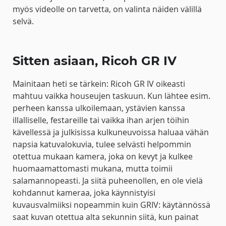
myös videolle on tarvetta, on valinta näiden välillä
selvä.
Sitten asiaan, Ricoh GR IV
Mainitaan heti se tärkein: Ricoh GR IV oikeasti
mahtuu vaikka houseujen taskuun. Kun lähtee esim.
perheen kanssa ulkoilemaan, ystävien kanssa
illalliselle, festareille tai vaikka ihan arjen töihin
kävellessä ja julkisissa kulkuneuvoissa haluaa vähän
napsia katuvalokuvia, tulee selvästi helpommin
otettua mukaan kamera, joka on kevyt ja kulkee
huomaamattomasti mukana, mutta toimii
salamannopeasti. Ja siitä puheenollen, en ole vielä
kohdannut kameraa, joka käynnistyisi
kuvausvalmiiksi nopeammin kuin GRIV: käytännössä
saat kuvan otettua alta sekunnin siitä, kun painat