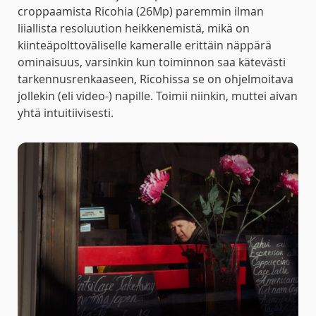
croppaamista Ricohia (26Mp) paremmin ilman
liiallista resoluution heikkenemistä, mikä on
kiinteäpolttoväliselle kameralle erittäin näppärä
ominaisuus, varsinkin kun toiminnon saa kätevästi
tarkennusrenkaaseen, Ricohissa se on ohjelmoitava
jollekin (eli video-) napille. Toimii niinkin, muttei aivan
yhtä intuitiivisesti.