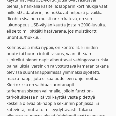
käyttämät MicroSD-kortit, jotka ovat rasittavan
pieniä ja hankalia käsitellä: läppärin kortinlukija vaatii
niille SD-adapterin, ne hukkuvat helposti ja vaikka
Ricohin sisäinen muisti onkin kätevä, on sen
lukunopeus USB-väylän kautta jostain 2000-luvulta,
eli se toimii pitkälti hätävarana, jos muistikortti
unohtuu/hukkuu.
Kolmas asia mikä nyppii, on kontrollit. Ei niiden
puute tai huono intuitiivisuus, vaan tiheään
sijoitellut pienet napit aiheuttavat vahingossa turhia
painalluksia, varsinkin raivostuttava kameran takana
olevissa suuntanäppäimissä ylimmäksi sijoitettu
macro-nappi, jota ei saa uudelleen ohjelmoitua.
Kiertokikka on vaihtaa suuntanapit
tarkennuspisteen valinnalle, jolloin function-
tarkoituksessa niitä voi käyttää vasta pidettyä
keskellä olevaa ok-nappia sekunnin pohjassa. Ei
kätevintä, mutta toimii tyydyttävästi. Takana
oikeassa reunassa olevat (ohjelmoitavat) exposure