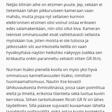
Neljäs kitinän aihe on etsimen puute. Jep, sekään ei
tietenkään tähän pikkuruiseen kameraan vaan
mahdu, mutta jospa nyt sellaisen kunnon
elektronisen etsimen olisi voinut ostaa erikseen
edes salamakenkään, niin olisi ollut kiva. Kameran
tekniset ominaisuudet eivät valitettavasti sellaista
myöskään tue, joten moista ei ole tulossa ja
jatkossakin siis aurinkoisella kelillä on vaan
hyväksyttävä näytön heikohko näkyvyys (vaikka sen
kirkkautta onkin paranneltu selvästi sitten GR III:n).
Nurinan lisäksi pienellä koolla on myös yksi hyvä
ominaisuus kannettavuuden lisäksi, nimittäin
huomaamattomuus. Nautin itse kovasti
lähikuvauksesta ihmisvilinässä, jossa saan poimittua
eleitä ja ilmeitä, erikoisia tilanteita sekä luotua kuviin
kerroksia. Siihen tarkoitukseen Ricoh GR IV on lähes
täydellinen. Sillä pääsee sujuvasti kuvaamaan läheltä
laajahkolla polttovälillä, mikä antaa kuviin kontekstia,