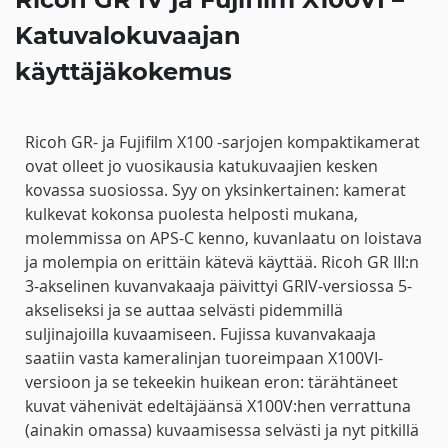
Katuvalokuvaajan
käyttäjäkokemus
Ricoh GR- ja Fujifilm X100 -sarjojen kompaktikamerat
ovat olleet jo vuosikausia katukuvaajien kesken
kovassa suosiossa. Syy on yksinkertainen: kamerat
kulkevat kokonsa puolesta helposti mukana,
molemmissa on APS-C kenno, kuvanlaatu on loistava
ja molempia on erittäin kätevä käyttää. Ricoh GR III:n
3-akselinen kuvanvakaaja päivittyi GRIV-versiossa 5-
akseliseksi ja se auttaa selvästi pidemmillä
suljinajoilla kuvaamiseen. Fujissa kuvanvakaaja
saatiin vasta kameralinjan tuoreimpaan X100VI-
versioon ja se tekeekin huikean eron: tärähtäneet
kuvat vähenivät edeltäjäänsä X100V:hen verrattuna
(ainakin omassa) kuvaamisessa selvästi ja nyt pitkillä