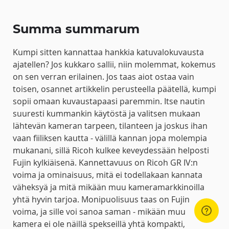
Summa summarum
Kumpi sitten kannattaa hankkia katuvalokuvausta
ajatellen? Jos kukkaro sallii, niin molemmat, kokemus
on sen verran erilainen. Jos taas aiot ostaa vain
toisen, osannet artikkelin perusteella päätellä, kumpi
sopii omaan kuvaustapaasi paremmin. Itse nautin
suuresti kummankin käytöstä ja valitsen mukaan
lähtevän kameran tarpeen, tilanteen ja joskus ihan
vaan fiiliksen kautta - välillä kannan jopa molempia
mukanani, sillä Ricoh kulkee keveydessään helposti
Fujin kylkiäisenä. Kannettavuus on Ricoh GR IV:n
voima ja ominaisuus, mitä ei todellakaan kannata
väheksyä ja mitä mikään muu kameramarkkinoilla
yhtä hyvin tarjoa. Monipuolisuus taas on Fujin
voima, ja sille voi sanoa saman - mikään muu
kamera ei ole näillä spekseillä yhtä kompakti,