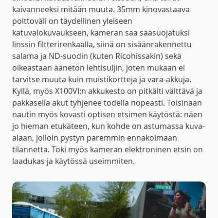
kaivanneeksi mitään muuta. 35mm kinovastaava
polttoväli on täydellinen yleiseen
katuvalokuvaukseen, kameran saa sääsuojatuksi
linssin filtterirenkaalla, siinä on sisäänrakennettu
salama ja ND-suodin (kuten Ricohissakin) sekä
oikeastaan äänetön lehtisuljin, joten mukaan ei
tarvitse muuta kuin muistikortteja ja vara-akkuja.
Kyllä, myös X100VI:n akkukesto on pitkälti välttävä ja
pakkasella akut tyhjenee todella nopeasti. Toisinaan
nautin myös kovasti optisen etsimen käytöstä: näen
jo hieman etukäteen, kun kohde on astumassa kuva-
alaan, jolloin pystyn paremmin ennakoimaan
tilannetta. Toki myös kameran elektroninen etsin on
laadukas ja käytössä useimmiten.