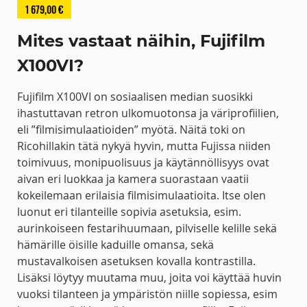
1 679,00 €
Mites vastaat näihin, Fujifilm
X100VI?
Fujifilm X100VI on sosiaalisen median suosikki
ihastuttavan retron ulkomuotonsa ja väriprofiilien,
eli ”filmisimulaatioiden” myötä. Näitä toki on
Ricohillakin tätä nykyä hyvin, mutta Fujissa niiden
toimivuus, monipuolisuus ja käytännöllisyys ovat
aivan eri luokkaa ja kamera suorastaan vaatii
kokeilemaan erilaisia filmisimulaatioita. Itse olen
luonut eri tilanteille sopivia asetuksia, esim.
aurinkoiseen festarihuumaan, pilviselle kelille sekä
hämärille öisille kaduille omansa, sekä
mustavalkoisen asetuksen kovalla kontrastilla.
Lisäksi löytyy muutama muu, joita voi käyttää huvin
vuoksi tilanteen ja ympäristön niille sopiessa, esim