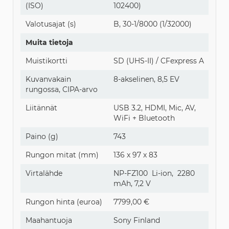
(ISO)
102400)
Valotusajat (s)
B, 30-1/8000 (1/32000)
Muita tietoja
Muistikortti
SD (UHS-II) / CFexpress A
Kuvanvakain
8-akselinen, 8,5 EV
rungossa, CIPA-arvo
Liitännät
USB 3.2, HDMI, Mic, AV,
WiFi + Bluetooth
Paino (g)
743
Rungon mitat (mm)
136 x 97 x 83
Virtalähde
NP-FZ100 Li-ion, 2280
mAh, 7,2 V
Rungon hinta (euroa)
7799,00 €
Maahantuoja
Sony Finland