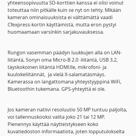
yhteensopivuutta SD-korttien kanssa ei olisi voinut
toteuttaa niin pitkälle kuin se nyt on tehty. Mikään
kameran ominaisuuksista ei välttämättä vaadi
Cfexpress-kortin käyttämistä, mutta eron pystyi
huomaamaan varsinkin sarjakuvauksessa.
Rungon vasemman päädyn luukkujen alla on LAN-
liitäntä, Sonyn oma Micro-B 2.0 -liitäntä, USB 3.2,
täyskokoinen liitäntä HDMI:lle, mikrofoni- ja
kuulokeliitännät,
ja vielä X-salamatäsmäys.
Kamerassa on langattomana yhteystyyppinä WiFi,
Bluetoothin tukemana. GPS-yhteyttä ei ole.
Jos kameran natiivi resoluutio 50 MP tuntuu paljolta,
voi tallennuskooksi valita joko 21 tai 12 MP.
Pienennys käyttää näytteistykseen koko
kuvatiedoston informaatiota, joten lopputulokselta