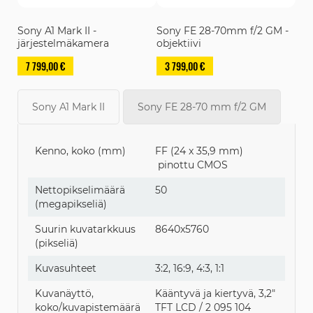
Sony A1 Mark II -
Sony FE 28-70mm f/2 GM -
järjestelmäkamera
objektiivi
7 799,00 €
3 799,00 €
Sony A1 Mark II
Sony FE 28-70 mm f/2 GM
Kenno, koko (mm)
FF (24 x 35,9 mm)
pinottu CMOS
Nettopikselimäärä
50
(megapikseliä)
Suurin kuvatarkkuus
8640x5760
(pikseliä)
Kuvasuhteet
3:2, 16:9, 4:3, 1:1
Kuvanäyttö,
Kääntyvä ja kiertyvä, 3,2"
koko/kuvapistemäärä
TFT LCD / 2 095 104