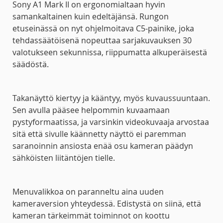
Sony A1 Mark II on ergonomialtaan hyvin
samankaltainen kuin edeltäjänsä. Rungon
etuseinässä on nyt ohjelmoitava C5-painike, joka
tehdassäätöisenä nopeuttaa sarjakuvauksen 30
valotukseen sekunnissa, riippumatta alkuperäisestä
säädöstä.
Takanäyttö kiertyy ja kääntyy, myös kuvaussuuntaan.
Sen avulla pääsee helpommin kuvaamaan
pystyformaatissa, ja varsinkin videokuvaaja arvostaa
sitä että sivulle käännetty näyttö ei paremman
saranoinnin ansiosta enää osu kameran päädyn
sähköisten liitäntöjen tielle.
Menuvalikkoa on paranneltu aina uuden
kameraversion yhteydessä. Edistystä on siinä, että
kameran tärkeimmät toiminnot on koottu