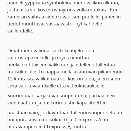
paneelityyppisinä symboleina menuvalikon alkuun,
josta niitä voi kosketusnäytön avulla muokata. Kun
kameran vaihtaa videokuvauksen puolelle, paneelin
tiedot muuttuvat vastaavasti – nyt kahdelle
välilehdelle.
Omat menuvalinnat voi toki ohjelmoida
valotustapakiekolle, ja myös niputtaa
henkilökohtaiseen valikkoon ja edelleen tallentaa
muistikortille. Fn-näppäimellä avautuvan pikamenun
12-kohtaista valikoimaa voi kustomoida, ja erikseen
sekä valokuvaamiselle että videokuvaukselle.
Suurimpaan sarjakuvausnopeuteen, parhaaseen
videolaatuun ja puskurimuistin kapasiteettiin
päästään vain, jos käytetään tallennusnopeudeltaan
huipputasoisia muistikortteja. CFexpress A on
hintavampi kuin CFexpress B, mutta