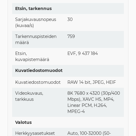
Etsin, tarkennus
Sarjakuvausnopeus
30
(kuvaa/s)
Tarkennuspisteiden
759
määrä
Etsin,
EVF, 9 437 184
kuvapistemäärä
Kuvatiedostomuodot
Kuvatiedostomuodot
RAW 14 bit, JPEG, HEIF
Videokuvaus,
8K 7680 x 4320 (30p/400
tarkkuus
Mbps), XAVC HS, MP4,
Linear PCM, H.264,
MPEG-4
Valotus
Herkkyysasetukset
Auto, 100-32000 (50-