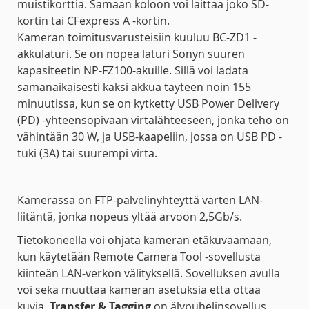
muistikorttia. Samaan koloon voi laittaa joko SD-
kortin tai CFexpress A -kortin.
Kameran toimitusvarusteisiin kuuluu BC-ZD1 -
akkulaturi. Se on nopea laturi Sonyn suuren
kapasiteetin NP-FZ100-akuille. Sillä voi ladata
samanaikaisesti kaksi akkua täyteen noin 155
minuutissa, kun se on kytketty USB Power Delivery
(PD) -yhteensopivaan virtalähteeseen, jonka teho on
vähintään 30 W, ja USB-kaapeliin, jossa on USB PD -
tuki (3A) tai suurempi virta.
Kamerassa on FTP-palvelinyhteyttä varten LAN-
liitäntä, jonka nopeus yltää arvoon 2,5Gb/s.
Tietokoneella voi ohjata kameran etäkuvaamaan,
kun käytetään Remote Camera Tool -sovellusta
kiinteän LAN-verkon välityksellä. Sovelluksen avulla
voi sekä muuttaa kameran asetuksia että ottaa
kuvia.
Transfer & Tagging
on älypuhelinsovellus,