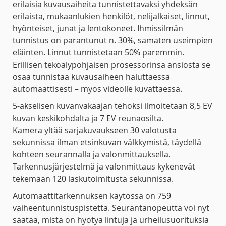
erilaisia kuvausaiheita tunnistettavaksi yhdeksän
erilaista, mukaanlukien henkilöt, nelijalkaiset, linnut,
hyönteiset, junat ja lentokoneet. Ihmissilmän
tunnistus on parantunut n. 30%, samaten useimpien
eläinten. Linnut tunnistetaan 50% paremmin.
Erillisen tekoälypohjaisen prosessorinsa ansiosta se
osaa tunnistaa kuvausaiheen haluttaessa
automaattisesti – myös videolle kuvattaessa.
5-akselisen kuvanvakaajan tehoksi ilmoitetaan 8,5 EV
kuvan keskikohdalta ja 7 EV reunaosilta.
Kamera yltää sarjakuvaukseen 30 valotusta
sekunnissa ilman etsinkuvan välkkymistä, täydellä
kohteen seurannalla ja valonmittauksella.
Tarkennusjärjestelmä ja valonmittaus kykenevät
tekemään 120 laskutoimitusta sekunnissa.
Automaattitarkennuksen käytössä on 759
vaiheentunnistuspistettä. Seurantanopeutta voi nyt
säätää, mistä on hyötyä lintuja ja urheilusuorituksia