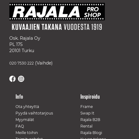
Osk. Rajala Oy
PL 175
20101 Turku
(Vaihde)
020 7530 222
Info
Inspiroidu
Ota yhteyttä
Frame
Pyydä vaihtotarjous
Swap It
Myymälät
Rajala B2B
FAQ
Rental
Meille töihin
Rajala Blogi