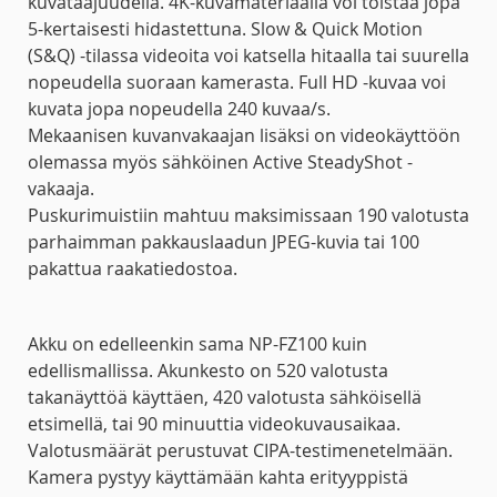
kuvataajuudella. 4K-kuvamateriaalia voi toistaa jopa
5-kertaisesti hidastettuna. Slow & Quick Motion
(S&Q) -tilassa videoita voi katsella hitaalla tai suurella
nopeudella suoraan kamerasta. Full HD -kuvaa voi
kuvata jopa nopeudella 240 kuvaa/s.
Mekaanisen kuvanvakaajan lisäksi on videokäyttöön
olemassa myös sähköinen Active SteadyShot -
vakaaja.
Puskurimuistiin mahtuu maksimissaan 190 valotusta
parhaimman pakkauslaadun JPEG-kuvia tai 100
pakattua raakatiedostoa.
Akku on edelleenkin sama NP-FZ100 kuin
edellismallissa. Akunkesto on 520 valotusta
takanäyttöä käyttäen, 420 valotusta sähköisellä
etsimellä, tai 90 minuuttia videokuvausaikaa.
Valotusmäärät perustuvat CIPA-testimenetelmään.
Kamera pystyy käyttämään kahta erityyppistä