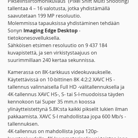
Pikselinsiirtomonikuvaus
(Pixel Shift Multi Shooting)
tallentaa 4 – 16 valotusta, jotka yhdistämällä
saavutetaan 199 MP resoluutio.
Molemmissa tapauksissa yhdistäminen tehdään
Sonyn
Imaging Edge Desktop
-
tietokonesovelluksella.
Sähköisen etsimen resoluutio on 9 437 184
kuvapistettä, ja sen virkistystaajuus on
suurimmillaan 240 kertaa sekunnissa.
Kamerassa on 8K-tarkkuus videokuvaukselle.
Käytettävissä on 10-bittinen 8K 4:2:2 XAVC HS -
tallennus valinnaisella Full HD -välitallennuksella ja
4K-tallennus XAVC HS-, S- tai S-I-muodoissa täyden
kennokoon tai Super 35 mm.n koossa
ylinäytteistettynä 5.8K:sta kaikki pikselit lukien ilman
pakkaamista. XAVC S-I mahdollistaa jopa 600 Mb/s -
tallennuksen.
4K-tallennus on mahdollista jopa 120p-