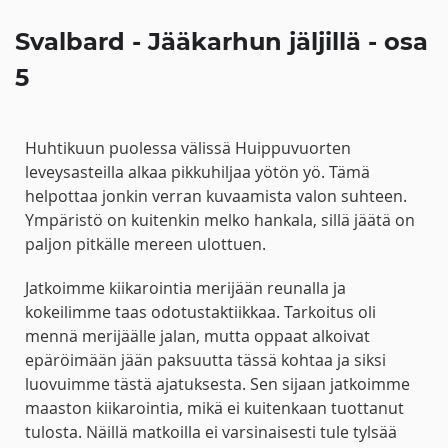
Svalbard - Jääkarhun jäljillä - osa
5
Huhtikuun puolessa välissä Huippuvuorten
leveysasteilla alkaa pikkuhiljaa yötön yö. Tämä
helpottaa jonkin verran kuvaamista valon suhteen.
Ympäristö on kuitenkin melko hankala, sillä jäätä on
paljon pitkälle mereen ulottuen.
Jatkoimme kiikarointia merijään reunalla ja
kokeilimme taas odotustaktiikkaa. Tarkoitus oli
mennä merijäälle jalan, mutta oppaat alkoivat
epäröimään jään paksuutta tässä kohtaa ja siksi
luovuimme tästä ajatuksesta. Sen sijaan jatkoimme
maaston kiikarointia, mikä ei kuitenkaan tuottanut
tulosta. Näillä matkoilla ei varsinaisesti tule tylsää