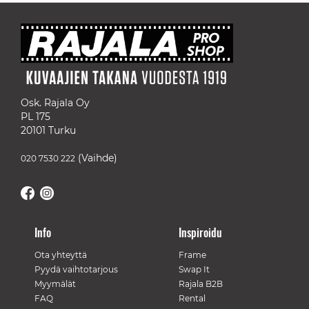
Osk. Rajala Oy
PL 175
20101 Turku
(Vaihde)
020 7530 222
Info
Inspiroidu
Ota yhteyttä
Frame
Pyydä vaihtotarjous
Swap It
Myymälät
Rajala B2B
FAQ
Rental